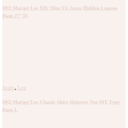
MQ Marqet Lee Elly Slim Fit Jeans Hidden Lagoon
Dam 27″33
Jeans
,
Lee
MQ Marqet Lee Classic Shirt Skjortor Not MY Type
Dam L