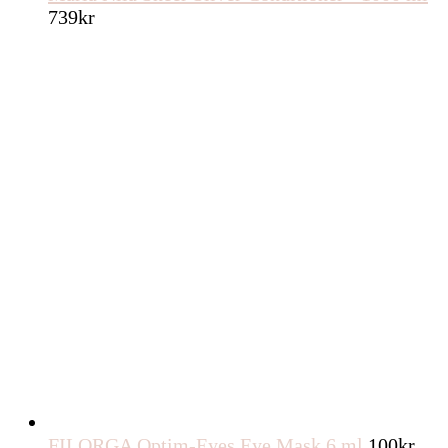
739
kr
FILORGA Optim-Eyes Eye Mask 6 ml
100
kr