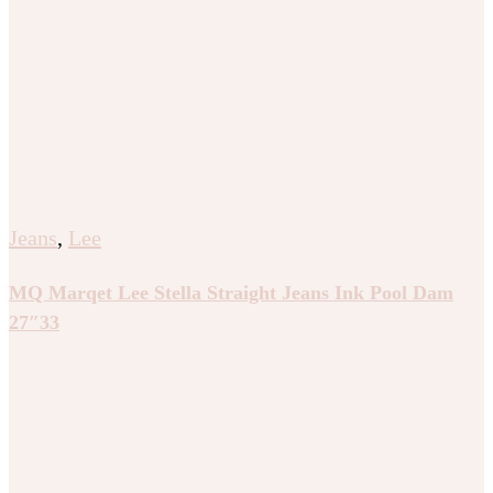
Jeans
,
Lee
MQ Marqet Lee Stella Straight Jeans Ink Pool Dam
27″33