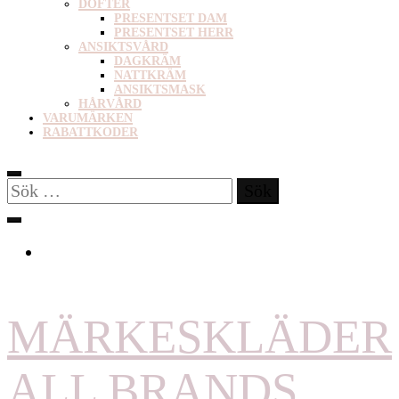
DOFTER
PRESENTSET DAM
PRESENTSET HERR
ANSIKTSVÅRD
DAGKRÄM
NATTKRÄM
ANSIKTSMASK
HÅRVÅRD
VARUMÄRKEN
RABATTKODER
Sök
efter:
MÄRKESKLÄDER
ALL BRANDS