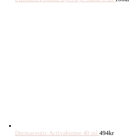
Dermaceutic Activabiome 40 ml
494
kr