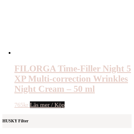
FILORGA Time-Filler Night 5
XP Multi-correction Wrinkles
Night Cream – 50 ml
765
kr
Läs mer / Köp
HUSKY Filter