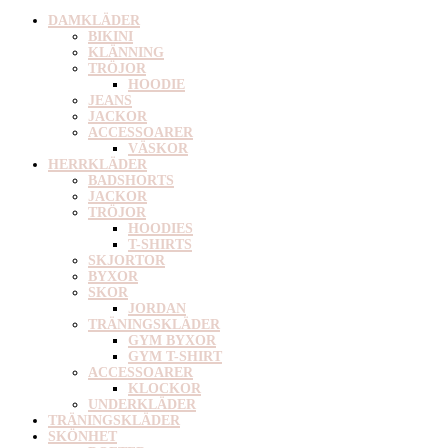
DAMKLÄDER
BIKINI
KLÄNNING
TRÖJOR
HOODIE
JEANS
JACKOR
ACCESSOARER
VÄSKOR
HERRKLÄDER
BADSHORTS
JACKOR
TRÖJOR
HOODIES
T-SHIRTS
SKJORTOR
BYXOR
SKOR
JORDAN
TRÄNINGSKLÄDER
GYM BYXOR
GYM T-SHIRT
ACCESSOARER
KLOCKOR
UNDERKLÄDER
TRÄNINGSKLÄDER
SKÖNHET