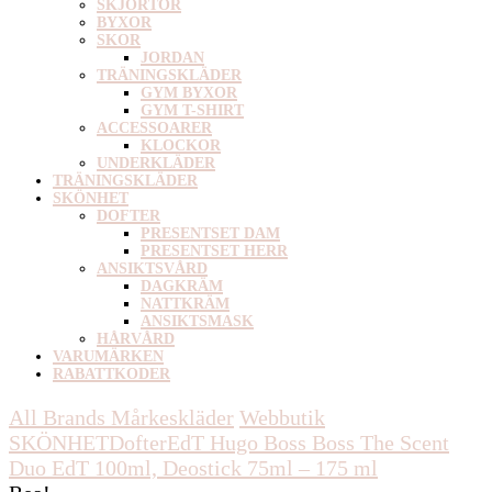
SKJORTOR
BYXOR
SKOR
JORDAN
TRÄNINGSKLÄDER
GYM BYXOR
GYM T-SHIRT
ACCESSOARER
KLOCKOR
UNDERKLÄDER
TRÄNINGSKLÄDER
SKÖNHET
DOFTER
PRESENTSET DAM
PRESENTSET HERR
ANSIKTSVÅRD
DAGKRÄM
NATTKRÄM
ANSIKTSMASK
HÅRVÅRD
VARUMÄRKEN
RABATTKODER
All Brands Mårkeskläder
Webbutik
SKÖNHET
Dofter
EdT
Hugo Boss Boss The Scent
Duo EdT 100ml, Deostick 75ml – 175 ml