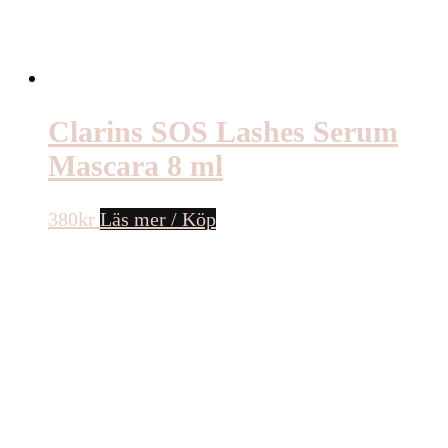
Clarins SOS Lashes Serum
Mascara 8 ml
380
kr
Läs mer / Köp