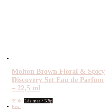
Molton Brown Floral & Spicy
Discovery Set Eau de Parfum
– 22,5 ml
599
kr
Läs mer / Köp
Rea!