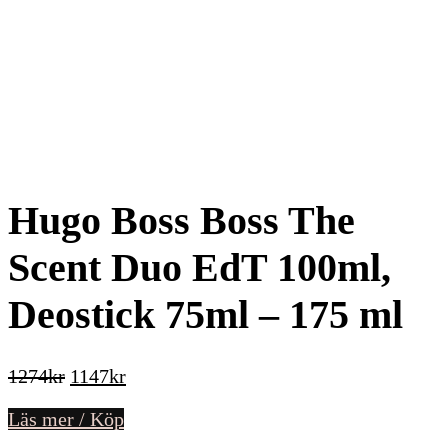
Hugo Boss Boss The
Scent Duo EdT 100ml,
Deostick 75ml – 175 ml
Det
Det
1274
kr
1147
kr
ursprungliga
nuvarande
Läs mer / Köp
priset
priset
var:
är: