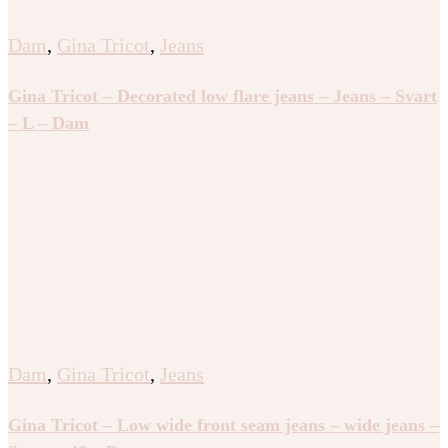
Dam
,
Gina Tricot
,
Jeans
Gina Tricot – Decorated low flare jeans – Jeans – Svart
– L – Dam
Dam
,
Gina Tricot
,
Jeans
Gina Tricot – Low wide front seam jeans – wide jeans –