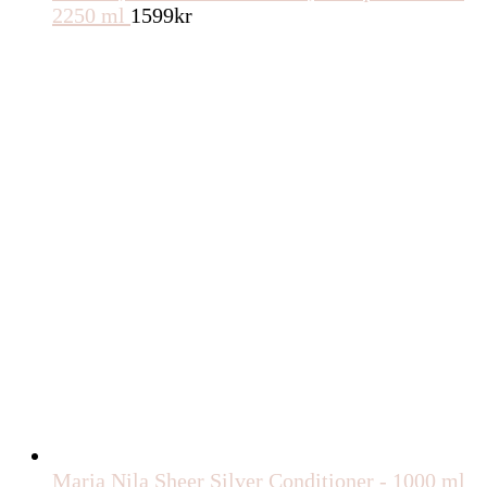
2250 ml
1599
kr
Maria Nila Sheer Silver Conditioner - 1000 ml