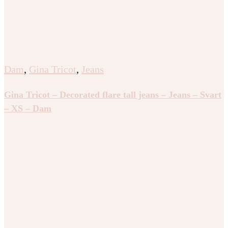
Dam
,
Gina Tricot
,
Jeans
Gina Tricot – Decorated flare tall jeans – Jeans – Svart
– XS – Dam