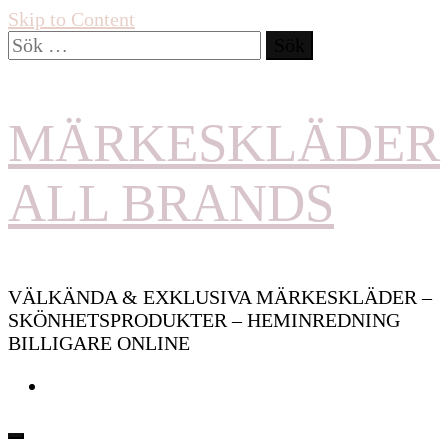
Skip to Content
Sök
efter:
MÄRKESKLÄDER
ALL BRANDS
VÄLKÄNDA & EXKLUSIVA MÄRKESKLÄDER –
SKÖNHETSPRODUKTER – HEMINREDNING
BILLIGARE ONLINE