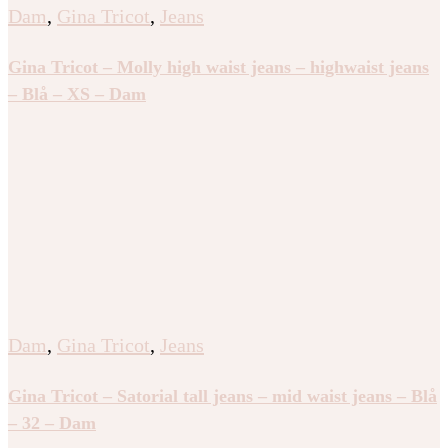
Dam
,
Gina Tricot
,
Jeans
Gina Tricot – Molly high waist jeans – highwaist jeans
– Blå – XS – Dam
Dam
,
Gina Tricot
,
Jeans
Gina Tricot – Satorial tall jeans – mid waist jeans – Blå
– 32 – Dam