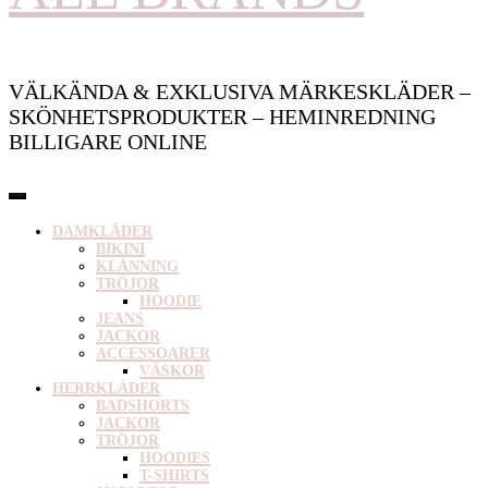
VÄLKÄNDA & EXKLUSIVA MÄRKESKLÄDER –
SKÖNHETSPRODUKTER – HEMINREDNING
BILLIGARE ONLINE
DAMKLÄDER
BIKINI
KLÄNNING
TRÖJOR
HOODIE
JEANS
JACKOR
ACCESSOARER
VÄSKOR
HERRKLÄDER
BADSHORTS
JACKOR
TRÖJOR
HOODIES
T-SHIRTS