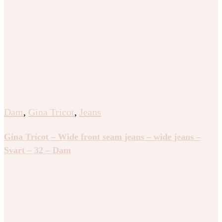
Dam
,
Gina Tricot
,
Jeans
Gina Tricot – Wide front seam jeans – wide jeans –
Svart – 32 – Dam