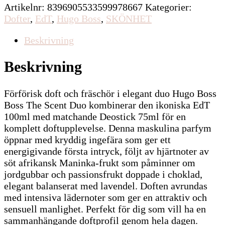
Artikelnr:
8396905533599978667
Kategorier:
1274kr.
1147kr.
Dofter
,
EdT
,
Hugo Boss
,
SKÖNHET
Beskrivning
Beskrivning
Förförisk doft och fräschör i elegant duo Hugo Boss
Boss The Scent Duo kombinerar den ikoniska EdT
100ml med matchande Deostick 75ml för en
komplett doftupplevelse. Denna maskulina parfym
öppnar med kryddig ingefära som ger ett
energigivande första intryck, följt av hjärtnoter av
söt afrikansk Maninka-frukt som påminner om
jordgubbar och passionsfrukt doppade i choklad,
elegant balanserat med lavendel. Doften avrundas
med intensiva lädernoter som ger en attraktiv och
sensuell manlighet. Perfekt för dig som vill ha en
sammanhängande doftprofil genom hela dagen.