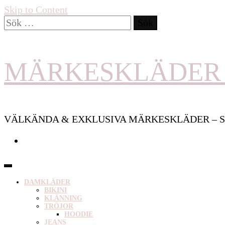
Skip to Content
Sök
efter:
MÄRKESKLÄDER 
VÄLKÄNDA & EXKLUSIVA MÄRKESKLÄDER – S
DAMKLÄDER
BIKINI
KLÄNNING
TRÖJOR
HOODIE
JEANS