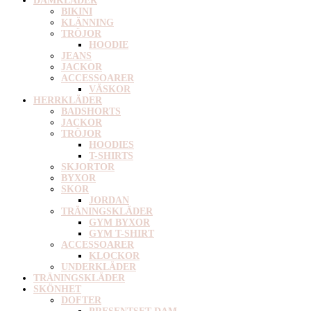
DAMKLÄDER
BIKINI
KLÄNNING
TRÖJOR
HOODIE
JEANS
JACKOR
ACCESSOARER
VÄSKOR
HERRKLÄDER
BADSHORTS
JACKOR
TRÖJOR
HOODIES
T-SHIRTS
SKJORTOR
BYXOR
SKOR
JORDAN
TRÄNINGSKLÄDER
GYM BYXOR
GYM T-SHIRT
ACCESSOARER
KLOCKOR
UNDERKLÄDER
TRÄNINGSKLÄDER
SKÖNHET
DOFTER