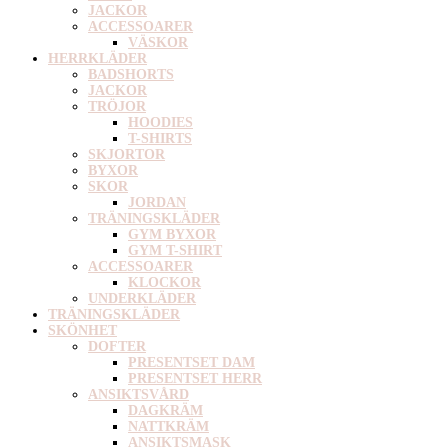
JACKOR
ACCESSOARER
VÄSKOR
HERRKLÄDER
BADSHORTS
JACKOR
TRÖJOR
HOODIES
T-SHIRTS
SKJORTOR
BYXOR
SKOR
JORDAN
TRÄNINGSKLÄDER
GYM BYXOR
GYM T-SHIRT
ACCESSOARER
KLOCKOR
UNDERKLÄDER
TRÄNINGSKLÄDER
SKÖNHET
DOFTER
PRESENTSET DAM
PRESENTSET HERR
ANSIKTSVÅRD
DAGKRÄM
NATTKRÄM
ANSIKTSMASK