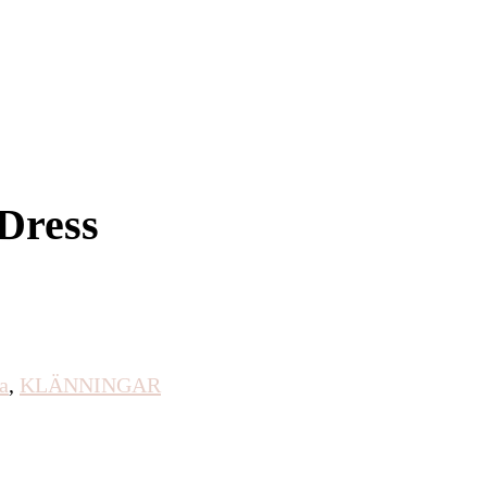
 Dress
a
,
KLÄNNINGAR