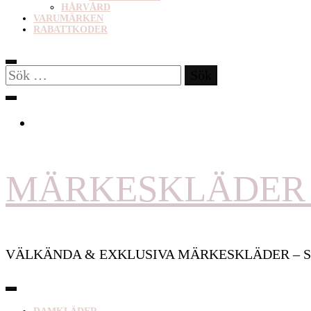
HÅRVÅRD
VARUMÄRKEN
RABATTKODER
Sök
efter:
MÄRKESKLÄDER 
VÄLKÄNDA & EXKLUSIVA MÄRKESKLÄDER – S