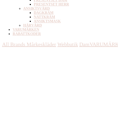
PRESENTSET DAM
PRESENTSET HERR
ANSIKTSVÅRD
DAGKRÄM
NATTKRÄM
ANSIKTSMASK
HÅRVÅRD
VARUMÄRKEN
RABATTKODER
All Brands Mårkeskläder
Webbutik
Dam
VARUMÄR