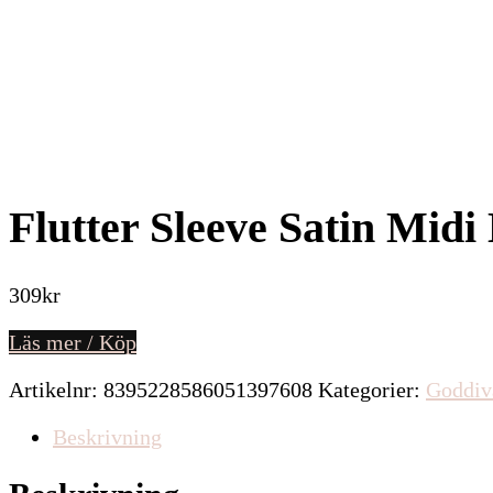
Flutter Sleeve Satin Midi
309
kr
Läs mer / Köp
Artikelnr:
8395228586051397608
Kategorier:
Goddiv
Beskrivning