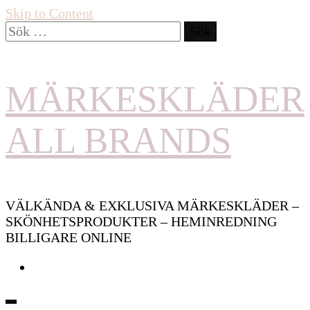
Skip to Content
Sök
efter:
MÄRKESKLÄDER
ALL BRANDS
VÄLKÄNDA & EXKLUSIVA MÄRKESKLÄDER –
SKÖNHETSPRODUKTER – HEMINREDNING
BILLIGARE ONLINE