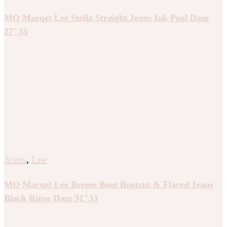
MQ Marqet Lee Stella Straight Jeans Ink Pool Dam
27″33
Jeans
,
Lee
MQ Marqet Lee Breese Boot Bootcut & Flared Jeans
Black Rinse Dam 31″33