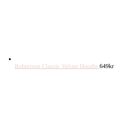
Robertson Classic Velour Hoodie
649
kr