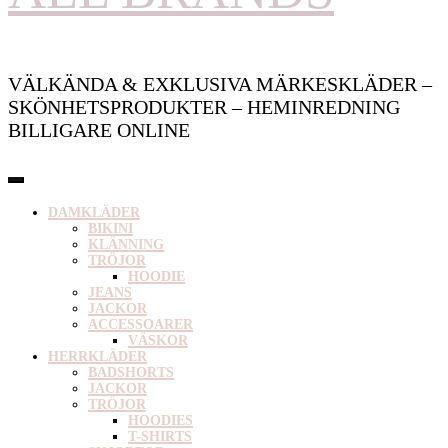
VÄLKÄNDA & EXKLUSIVA MÄRKESKLÄDER –
SKÖNHETSPRODUKTER – HEMINREDNING
BILLIGARE ONLINE
DAMKLÄDER
BIKINI
KLÄNNING
TRÖJOR
HOODIE
JEANS
JACKOR
ACCESSOARER
VÄSKOR
HERRKLÄDER
BADSHORTS
JACKOR
TRÖJOR
HOODIES
T-SHIRTS