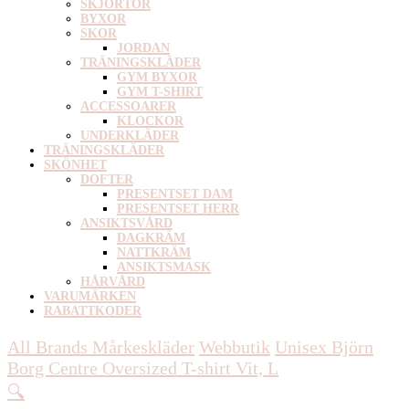
SKJORTOR
BYXOR
SKOR
JORDAN
TRÄNINGSKLÄDER
GYM BYXOR
GYM T-SHIRT
ACCESSOARER
KLOCKOR
UNDERKLÄDER
TRÄNINGSKLÄDER
SKÖNHET
DOFTER
PRESENTSET DAM
PRESENTSET HERR
ANSIKTSVÅRD
DAGKRÄM
NATTKRÄM
ANSIKTSMASK
HÅRVÅRD
VARUMÄRKEN
RABATTKODER
All Brands Mårkeskläder
Webbutik
Unisex
Björn
Borg Centre Oversized T-shirt Vit, L
🔍