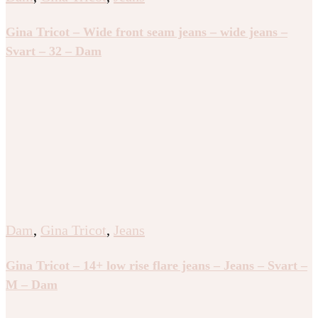
Gina Tricot – Wide front seam jeans – wide jeans –
Svart – 32 – Dam
Dam
,
Gina Tricot
,
Jeans
Gina Tricot – 14+ low rise flare jeans – Jeans – Svart –
M – Dam