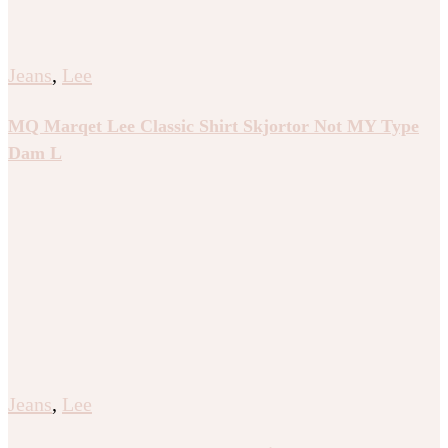
Jeans
,
Lee
MQ Marqet Lee Classic Shirt Skjortor Not MY Type
Dam L
Jeans
,
Lee