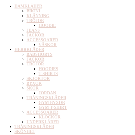
DAMKLÄDER
BIKINI
KLÄNNING
TRÖJOR
HOODIE
JEANS
JACKOR
ACCESSOARER
VÄSKOR
HERRKLÄDER
BADSHORTS
JACKOR
TRÖJOR
HOODIES
T-SHIRTS
SKJORTOR
BYXOR
SKOR
JORDAN
TRÄNINGSKLÄDER
GYM BYXOR
GYM T-SHIRT
ACCESSOARER
KLOCKOR
UNDERKLÄDER
TRÄNINGSKLÄDER
SKÖNHET