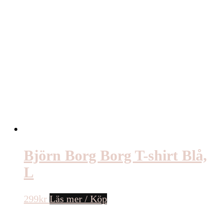
Björn Borg Borg T-shirt Blå,
L
299
kr
Läs mer / Köp