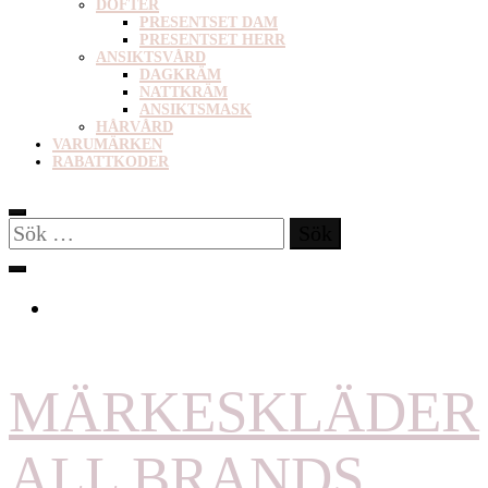
DOFTER
PRESENTSET DAM
PRESENTSET HERR
ANSIKTSVÅRD
DAGKRÄM
NATTKRÄM
ANSIKTSMASK
HÅRVÅRD
VARUMÄRKEN
RABATTKODER
Sök
efter:
MÄRKESKLÄDER
ALL BRANDS