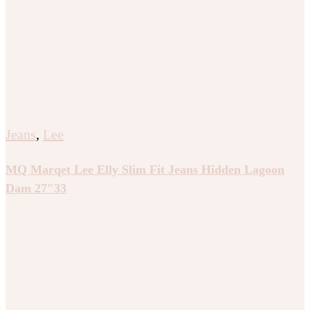
Jeans
,
Lee
MQ Marqet Lee Elly Slim Fit Jeans Hidden Lagoon
Dam 27″33