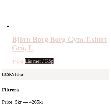
Björn Borg Borg Gym T-shirt
Grå, L
449
kr
Läs mer / Köp
HUSKY Filter
Filtrera
Price:
5kr
—
4265kr