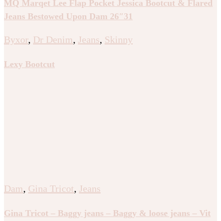
MQ Marqet Lee Flap Pocket Jessica Bootcut & Flared
Jeans Bestowed Upon Dam 26″31
Byxor
,
Dr Denim
,
Jeans
,
Skinny
Lexy Bootcut
Dam
,
Gina Tricot
,
Jeans
Gina Tricot – Baggy jeans – Baggy & loose jeans – Vit