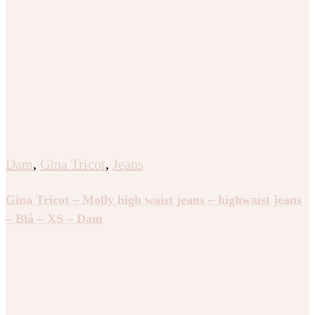
Dam
,
Gina Tricot
,
Jeans
Gina Tricot – Molly high waist jeans – highwaist jeans
– Blå – XS – Dam