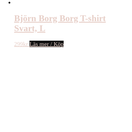
Björn Borg Borg T-shirt
Svart, L
299
kr
Läs mer / Köp