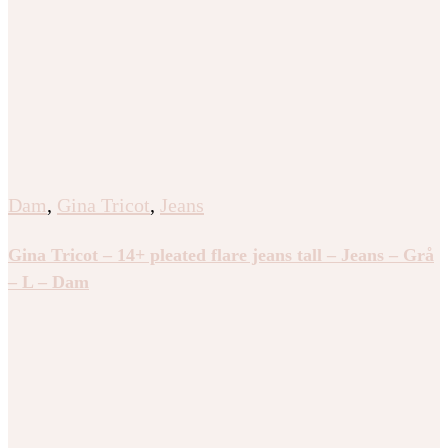
Dam
,
Gina Tricot
,
Jeans
Gina Tricot – 14+ pleated flare jeans tall – Jeans – Grå
– L – Dam