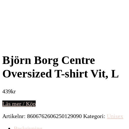
Björn Borg Centre
Oversized T-shirt Vit, L
439
kr
Läs mer / Köp
Artikelnr:
8606762606250129090
Kategori:
Unisex
Beskrivning