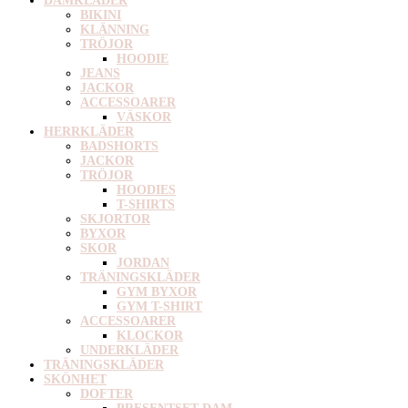
DAMKLÄDER
BIKINI
KLÄNNING
TRÖJOR
HOODIE
JEANS
JACKOR
ACCESSOARER
VÄSKOR
HERRKLÄDER
BADSHORTS
JACKOR
TRÖJOR
HOODIES
T-SHIRTS
SKJORTOR
BYXOR
SKOR
JORDAN
TRÄNINGSKLÄDER
GYM BYXOR
GYM T-SHIRT
ACCESSOARER
KLOCKOR
UNDERKLÄDER
TRÄNINGSKLÄDER
SKÖNHET
DOFTER