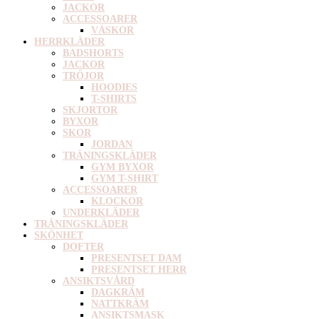
JACKOR
ACCESSOARER
VÄSKOR
HERRKLÄDER
BADSHORTS
JACKOR
TRÖJOR
HOODIES
T-SHIRTS
SKJORTOR
BYXOR
SKOR
JORDAN
TRÄNINGSKLÄDER
GYM BYXOR
GYM T-SHIRT
ACCESSOARER
KLOCKOR
UNDERKLÄDER
TRÄNINGSKLÄDER
SKÖNHET
DOFTER
PRESENTSET DAM
PRESENTSET HERR
ANSIKTSVÅRD
DAGKRÄM
NATTKRÄM
ANSIKTSMASK