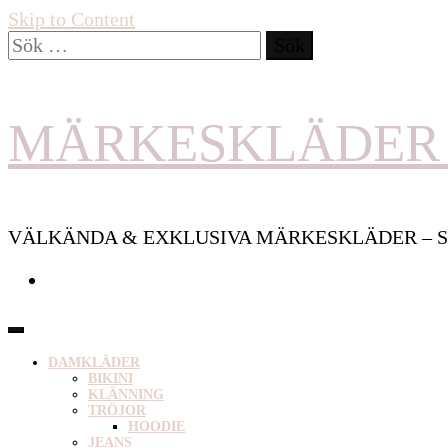
Skip to Content
Sök
efter:
MÄRKESKLÄDER 
VÄLKÄNDA & EXKLUSIVA MÄRKESKLÄDER – S
DAMKLÄDER
BIKINI
KLÄNNING
TRÖJOR
HOODIE
JEANS