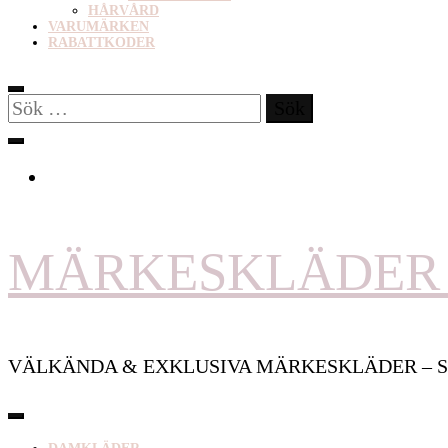
HÅRVÅRD
VARUMÄRKEN
RABATTKODER
Sök
efter:
MÄRKESKLÄDER 
VÄLKÄNDA & EXKLUSIVA MÄRKESKLÄDER – S