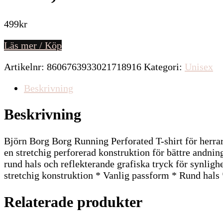
499
kr
Läs mer / Köp
Artikelnr:
8606763933021718916
Kategori:
Unisex
Beskrivning
Beskrivning
Björn Borg Borg Running Perforated T-shirt för herra
en stretchig perforerad konstruktion för bättre andn
rund hals och reflekterande grafiska tryck för synlig
stretchig konstruktion * Vanlig passform * Rund hals 
Relaterade produkter