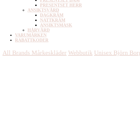
PRESENTSET DAM
PRESENTSET HERR
ANSIKTSVÅRD
DAGKRÄM
NATTKRÄM
ANSIKTSMASK
HÅRVÅRD
VARUMÄRKEN
RABATTKODER
All Brands Mårkeskläder
Webbutik
Unisex
Björn Borg