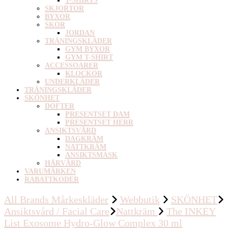
T-SHIRTS
SKJORTOR
BYXOR
SKOR
JORDAN
TRÄNINGSKLÄDER
GYM BYXOR
GYM T-SHIRT
ACCESSOARER
KLOCKOR
UNDERKLÄDER
TRÄNINGSKLÄDER
SKÖNHET
DOFTER
PRESENTSET DAM
PRESENTSET HERR
ANSIKTSVÅRD
DAGKRÄM
NATTKRÄM
ANSIKTSMASK
HÅRVÅRD
VARUMÄRKEN
RABATTKODER
All Brands Mårkeskläder
Webbutik
SKÖNHET
Ansiktsvård / Facial Care
Nattkräm
The INKEY
List Exosome Hydro-Glow Complex 30 ml