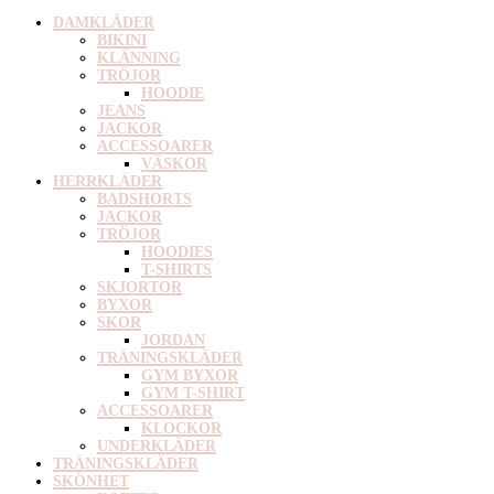
DAMKLÄDER
BIKINI
KLÄNNING
TRÖJOR
HOODIE
JEANS
JACKOR
ACCESSOARER
VÄSKOR
HERRKLÄDER
BADSHORTS
JACKOR
TRÖJOR
HOODIES
T-SHIRTS
SKJORTOR
BYXOR
SKOR
JORDAN
TRÄNINGSKLÄDER
GYM BYXOR
GYM T-SHIRT
ACCESSOARER
KLOCKOR
UNDERKLÄDER
TRÄNINGSKLÄDER
SKÖNHET