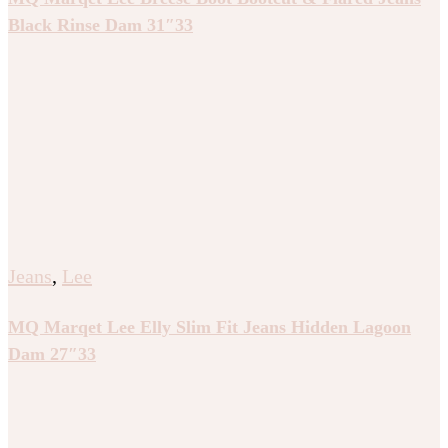
Black Rinse Dam 31″33
Jeans
,
Lee
MQ Marqet Lee Elly Slim Fit Jeans Hidden Lagoon
Dam 27″33