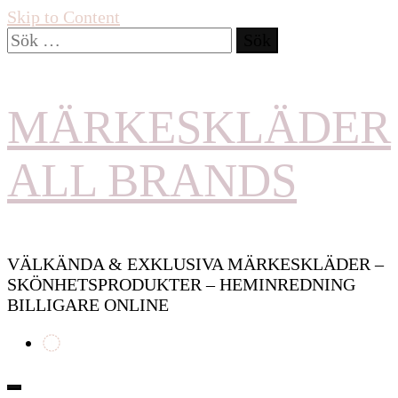
Skip to Content
Sök
efter:
MÄRKESKLÄDER
ALL BRANDS
VÄLKÄNDA & EXKLUSIVA MÄRKESKLÄDER –
SKÖNHETSPRODUKTER – HEMINREDNING
BILLIGARE ONLINE