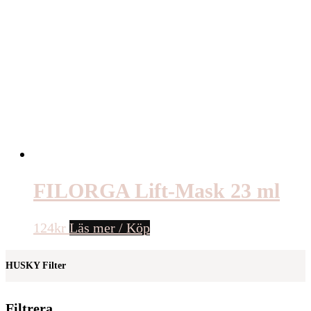
FILORGA Lift-Mask 23 ml
124
kr
Läs mer / Köp
HUSKY Filter
Filtrera