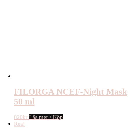
FILORGA NCEF-Night Mask
50 ml
820
kr
Läs mer / Köp
Rea!