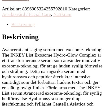
Artikelnr:
8396905324255792810
Kategorier:
Ansiktsvård / Facial Care
,
Nattkräm
Beskrivning
Beskrivning
Avancerat anti-aging serum med exosome-teknologi
The INKEY List Exosome Hydro-Glow Complex är
ett transformerande serum som använder innovativ
exosome-teknologi för att ge huden synlig förnyelse
och strålning. Detta näringsrika serum med
hyaluronsyra och peptider återfuktar intensivt
samtidigt som det förbättrar hudens textur och ger
en slät, glowigt finish. Fördelarna med The INKEY
List serum Avancerad exosome-teknologi för synlig
hudförnyelse Hyaluronsyra som ger djup
återfuktning och fyllighet Centella Asiatica och