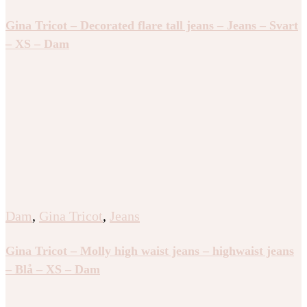
Gina Tricot – Decorated flare tall jeans – Jeans – Svart
– XS – Dam
Dam
,
Gina Tricot
,
Jeans
Gina Tricot – Molly high waist jeans – highwaist jeans
– Blå – XS – Dam