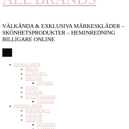
VÄLKÄNDA & EXKLUSIVA MÄRKESKLÄDER –
SKÖNHETSPRODUKTER – HEMINREDNING
BILLIGARE ONLINE
DAMKLÄDER
BIKINI
KLÄNNING
TRÖJOR
HOODIE
JEANS
JACKOR
ACCESSOARER
VÄSKOR
HERRKLÄDER
BADSHORTS
JACKOR
TRÖJOR
HOODIES