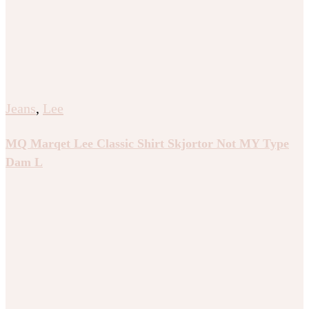
Jeans
,
Lee
MQ Marqet Lee Classic Shirt Skjortor Not MY Type
Dam L