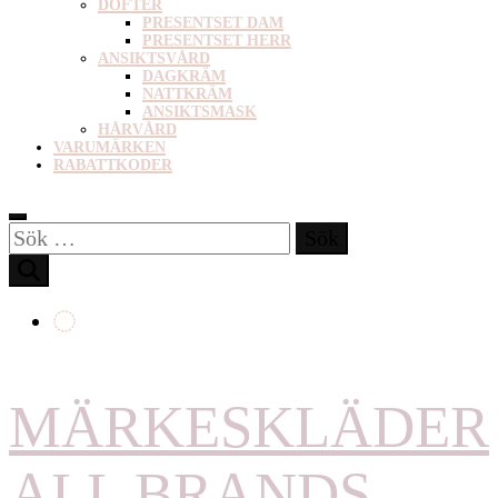
DOFTER
PRESENTSET DAM
PRESENTSET HERR
ANSIKTSVÅRD
DAGKRÄM
NATTKRÄM
ANSIKTSMASK
HÅRVÅRD
VARUMÄRKEN
RABATTKODER
Sök
efter:
MÄRKESKLÄDER
ALL BRANDS