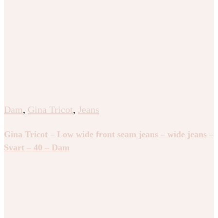
Dam
,
Gina Tricot
,
Jeans
Gina Tricot – Low wide front seam jeans – wide jeans –
Svart – 40 – Dam