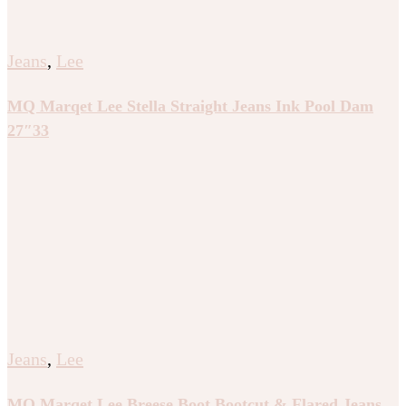
Jeans
,
Lee
MQ Marqet Lee Stella Straight Jeans Ink Pool Dam
27″33
Jeans
,
Lee
MQ Marqet Lee Breese Boot Bootcut & Flared Jeans