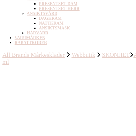
PRESENTSET DAM
PRESENTSET HERR
ANSIKTSVÅRD
DAGKRÄM
NATTKRÄM
ANSIKTSMASK
HÅRVÅRD
VARUMÄRKEN
RABATTKODER
All Brands Mårkeskläder
Webbutik
SKÖNHET
A
ml