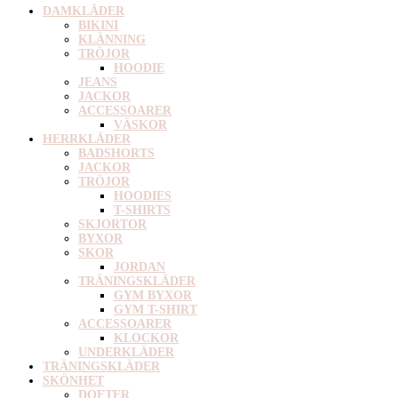
DAMKLÄDER
BIKINI
KLÄNNING
TRÖJOR
HOODIE
JEANS
JACKOR
ACCESSOARER
VÄSKOR
HERRKLÄDER
BADSHORTS
JACKOR
TRÖJOR
HOODIES
T-SHIRTS
SKJORTOR
BYXOR
SKOR
JORDAN
TRÄNINGSKLÄDER
GYM BYXOR
GYM T-SHIRT
ACCESSOARER
KLOCKOR
UNDERKLÄDER
TRÄNINGSKLÄDER
SKÖNHET
DOFTER