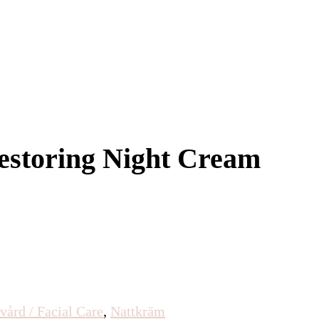
storing Night Cream
vård / Facial Care
,
Nattkräm