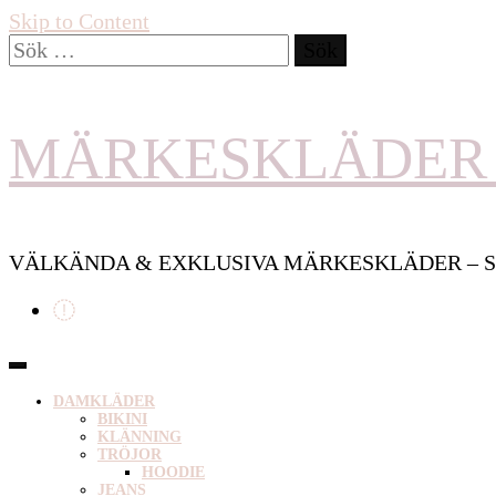
Skip to Content
Sök
efter:
MÄRKESKLÄDER 
VÄLKÄNDA & EXKLUSIVA MÄRKESKLÄDER – S
DAMKLÄDER
BIKINI
KLÄNNING
TRÖJOR
HOODIE
JEANS