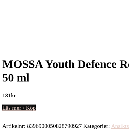
MOSSA Youth Defence Re
50 ml
181
kr
Läs mer / Köp
Artikelnr:
8396900050828790927
Kategorier:
Ansikts