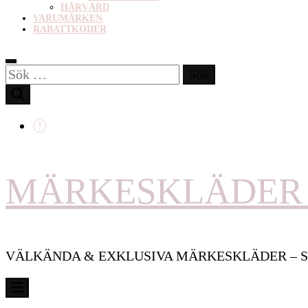
HÅRVÅRD
VARUMÄRKEN
RABATTKODER
Sök
efter:
MÄRKESKLÄDER 
VÄLKÄNDA & EXKLUSIVA MÄRKESKLÄDER – S