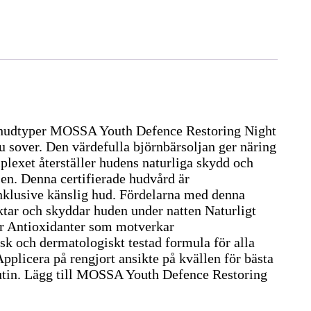
la hudtyper MOSSA Youth Defence Restoring Night
 sover. Den värdefulla björnbärsoljan ger näring
lexet återställer hudens naturliga skydd och
en. Denna certifierade hudvård är
inklusive känslig hud. Fördelarna med denna
ktar och skyddar huden under natten Naturligt
är Antioxidanter som motverkar
sk och dermatologiskt testad formula för alla
licera på rengjort ansikte på kvällen för bästa
srutin. Lägg till MOSSA Youth Defence Restoring