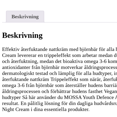
Beskrivning
Beskrivning
Effektiv återfuktande nattkräm med björnbär för al
Cream levererar en trippeleffekt som arbetar medan du
och återfuktning, medan det bioaktiva omega 3-6 komp
antioxidanter från björnbär motverkar åldringsprocess
dermatologiskt testad och lämplig för alla hudtyper, 
återfuktande nattkräm Trippeleffekt som närär, återfu
omega 3-6 från björnbär som återställer hudens barri
åldringsprocessen och förbättrar hudens fasthet Vegan
hudtyper Så här använder du MOSSA Youth Defence App
resultat. En pålitlig lösning för din dagliga hudvård
Night Cream i dina essentiella produkter.