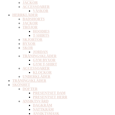
JACKOR
ACCESSOARER
VÄSKOR
HERRKLÄDER
BADSHORTS
JACKOR
TRÖJOR
HOODIES
T-SHIRTS
SKJORTOR
BYXOR
SKOR
JORDAN
TRÄNINGSKLÄDER
GYM BYXOR
GYM T-SHIRT
ACCESSOARER
KLOCKOR
UNDERKLÄDER
TRÄNINGSKLÄDER
SKÖNHET
DOFTER
PRESENTSET DAM
PRESENTSET HERR
ANSIKTSVÅRD
DAGKRÄM
NATTKRÄM
ANSIKTSMASK