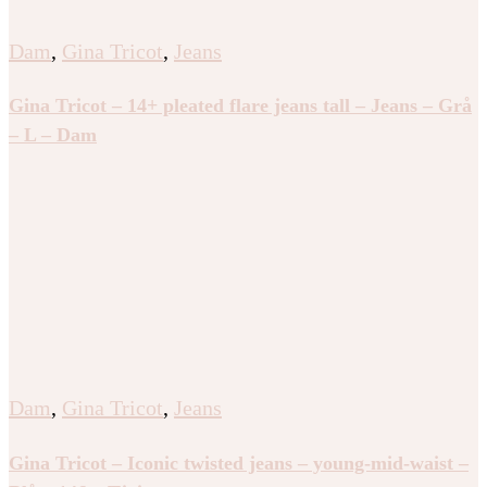
Dam
,
Gina Tricot
,
Jeans
Gina Tricot – 14+ pleated flare jeans tall – Jeans – Grå
– L – Dam
Dam
,
Gina Tricot
,
Jeans
Gina Tricot – Iconic twisted jeans – young-mid-waist –