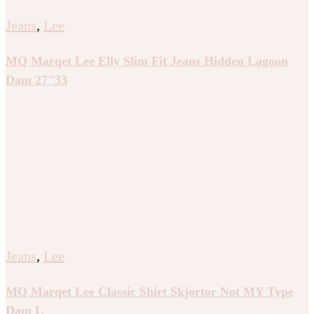
Jeans
,
Lee
MQ Marqet Lee Elly Slim Fit Jeans Hidden Lagoon
Dam 27″33
Jeans
,
Lee
MQ Marqet Lee Classic Shirt Skjortor Not MY Type
Dam L