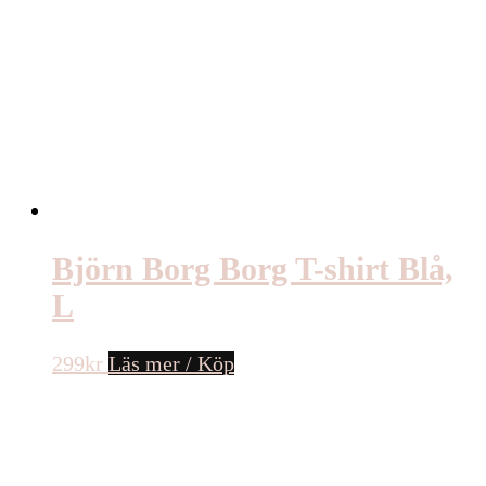
Björn Borg Borg T-shirt Blå,
L
299
kr
Läs mer / Köp