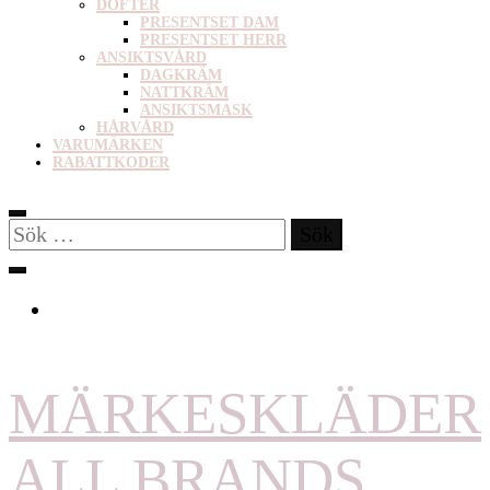
DOFTER
PRESENTSET DAM
PRESENTSET HERR
ANSIKTSVÅRD
DAGKRÄM
NATTKRÄM
ANSIKTSMASK
HÅRVÅRD
VARUMÄRKEN
RABATTKODER
Sök
efter:
MÄRKESKLÄDER
ALL BRANDS