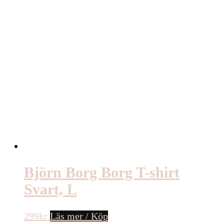
Björn Borg Borg T-shirt
Svart, L
299
kr
Läs mer / Köp