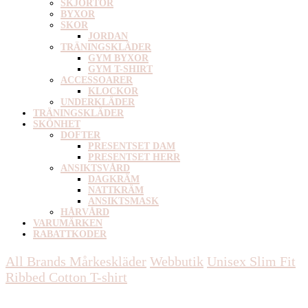
SKJORTOR
BYXOR
SKOR
JORDAN
TRÄNINGSKLÄDER
GYM BYXOR
GYM T-SHIRT
ACCESSOARER
KLOCKOR
UNDERKLÄDER
TRÄNINGSKLÄDER
SKÖNHET
DOFTER
PRESENTSET DAM
PRESENTSET HERR
ANSIKTSVÅRD
DAGKRÄM
NATTKRÄM
ANSIKTSMASK
HÅRVÅRD
VARUMÄRKEN
RABATTKODER
All Brands Mårkeskläder
Webbutik
Unisex
Slim Fit
Ribbed Cotton T-shirt