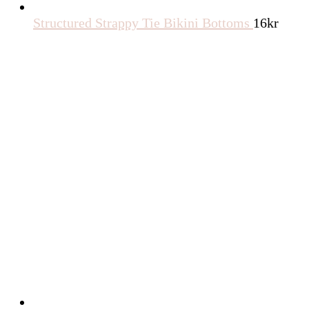
Structured Strappy Tie Bikini Bottoms
16
kr