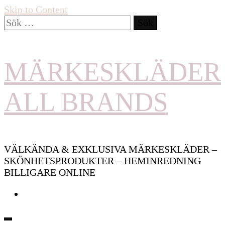
Skip to Content
Sök
efter:
MÄRKESKLÄDER
ALL BRANDS
VÄLKÄNDA & EXKLUSIVA MÄRKESKLÄDER –
SKÖNHETSPRODUKTER – HEMINREDNING
BILLIGARE ONLINE