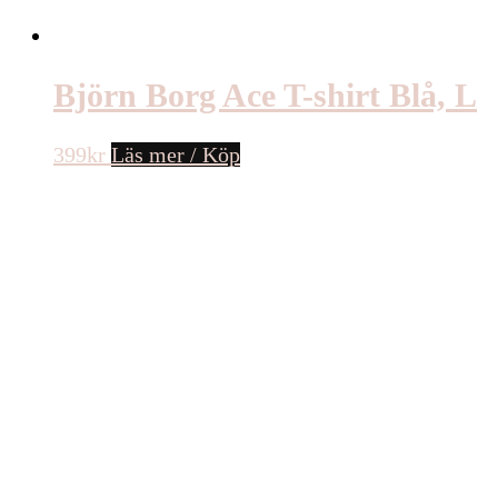
Björn Borg Ace T-shirt Blå, L
399
kr
Läs mer / Köp