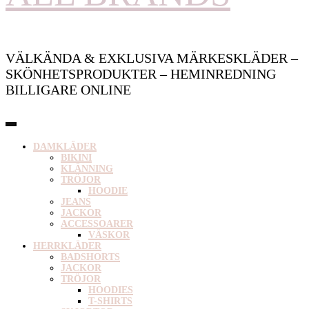
VÄLKÄNDA & EXKLUSIVA MÄRKESKLÄDER –
SKÖNHETSPRODUKTER – HEMINREDNING
BILLIGARE ONLINE
DAMKLÄDER
BIKINI
KLÄNNING
TRÖJOR
HOODIE
JEANS
JACKOR
ACCESSOARER
VÄSKOR
HERRKLÄDER
BADSHORTS
JACKOR
TRÖJOR
HOODIES
T-SHIRTS