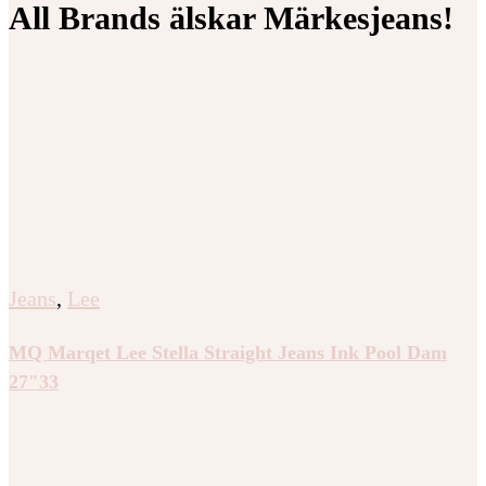
All Brands älskar Märkesjeans!
Jeans
,
Lee
MQ Marqet Lee Stella Straight Jeans Ink Pool Dam
27″33