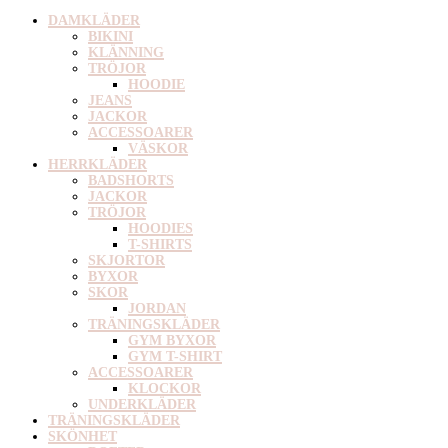
DAMKLÄDER
BIKINI
KLÄNNING
TRÖJOR
HOODIE
JEANS
JACKOR
ACCESSOARER
VÄSKOR
HERRKLÄDER
BADSHORTS
JACKOR
TRÖJOR
HOODIES
T-SHIRTS
SKJORTOR
BYXOR
SKOR
JORDAN
TRÄNINGSKLÄDER
GYM BYXOR
GYM T-SHIRT
ACCESSOARER
KLOCKOR
UNDERKLÄDER
TRÄNINGSKLÄDER
SKÖNHET