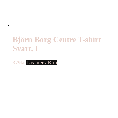
Björn Borg Centre T-shirt
Svart, L
379
kr
Läs mer / Köp