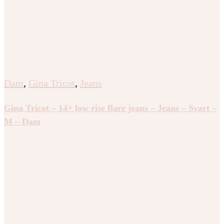
Dam
,
Gina Tricot
,
Jeans
Gina Tricot – 14+ low rise flare jeans – Jeans – Svart –
M – Dam