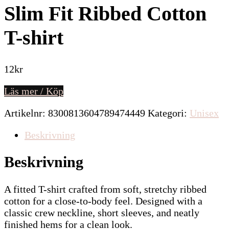
Slim Fit Ribbed Cotton
T-shirt
12
kr
Läs mer / Köp
Artikelnr:
8300813604789474449
Kategori:
Unisex
Beskrivning
Beskrivning
A fitted T-shirt crafted from soft, stretchy ribbed
cotton for a close-to-body feel. Designed with a
classic crew neckline, short sleeves, and neatly
finished hems for a clean look.