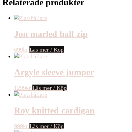
Relaterade produkter
Jon marled half zip
699
kr
Läs mer / Köp
Argyle sleeve jumper
1299
kr
Läs mer / Köp
Roy knitted cardigan
999
kr
Läs mer / Köp