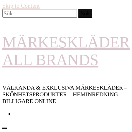
Skip to Content
Sök
efter:
MÄRKESKLÄDER
ALL BRANDS
VÄLKÄNDA & EXKLUSIVA MÄRKESKLÄDER –
SKÖNHETSPRODUKTER – HEMINREDNING
BILLIGARE ONLINE