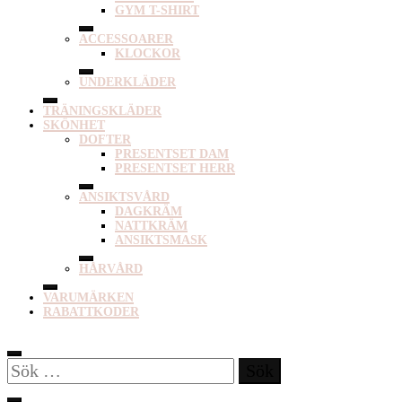
GYM T-SHIRT
ACCESSOARER
KLOCKOR
UNDERKLÄDER
TRÄNINGSKLÄDER
SKÖNHET
DOFTER
PRESENTSET DAM
PRESENTSET HERR
ANSIKTSVÅRD
DAGKRÄM
NATTKRÄM
ANSIKTSMASK
HÅRVÅRD
VARUMÄRKEN
RABATTKODER
Sök
efter: