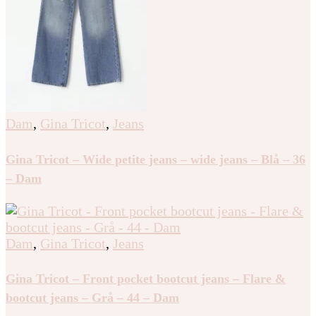
Dam
,
Gina Tricot
,
Jeans
Gina Tricot – Wide petite jeans – wide jeans – Blå – 36
– Dam
Dam
,
Gina Tricot
,
Jeans
Gina Tricot – Front pocket bootcut jeans – Flare &
bootcut jeans – Grå – 44 – Dam