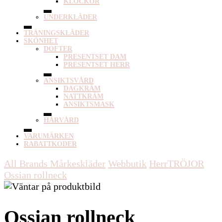
KLOCKOR
UNDERKLÄDER
TRÄNINGSKLÄDER
SKÖNHET
DOFTER
PRESENTSET DAM
PRESENTSET HERR
ANSIKTSVÅRD
DAGKRÄM
NATTKRÄM
ANSIKTSMASK
HÅRVÅRD
VARUMÄRKEN
RABATTKODER
All Brands Mårkeskläder
Webbutik
Herr
TRÖJOR
Ossian rollneck
Ossian rollneck