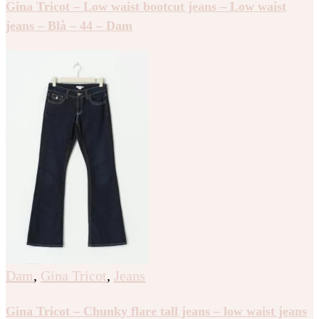
Gina Tricot – Low waist bootcut jeans – Low waist
jeans – Blå – 44 – Dam
Dam
,
Gina Tricot
,
Jeans
Gina Tricot – Chunky flare tall jeans – low waist jeans