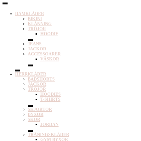
DAMKLÄDER
BIKINI
KLÄNNING
TRÖJOR
HOODIE
JEANS
JACKOR
ACCESSOARER
VÄSKOR
HERRKLÄDER
BADSHORTS
JACKOR
TRÖJOR
HOODIES
T-SHIRTS
SKJORTOR
BYXOR
SKOR
JORDAN
TRÄNINGSKLÄDER
GYM BYXOR