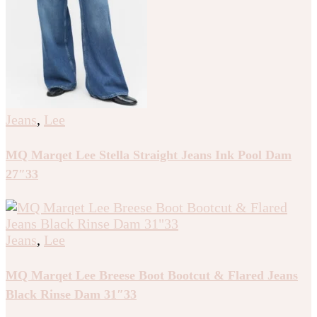
Jeans
,
Lee
MQ Marqet Lee Stella Straight Jeans Ink Pool Dam
27″33
Jeans
,
Lee
MQ Marqet Lee Breese Boot Bootcut & Flared Jeans
Black Rinse Dam 31″33