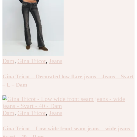
Dam
,
Gina Tricot
,
Jeans
Gina Tricot – Decorated low flare jeans – Jeans – Svart
– L – Dam
Dam
,
Gina Tricot
,
Jeans
Gina Tricot – Low wide front seam jeans – wide jeans –
Svart – 40 – Dam