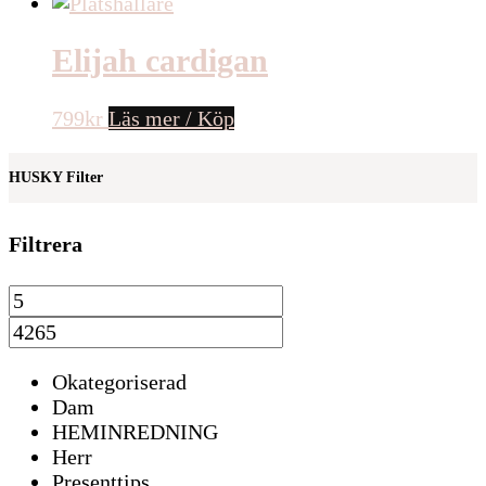
Elijah cardigan
799
kr
Läs mer / Köp
HUSKY Filter
Filtrera
Okategoriserad
Dam
HEMINREDNING
Herr
Presenttips