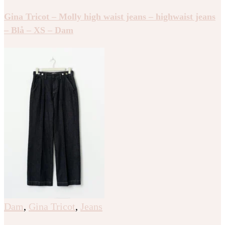
Gina Tricot – Molly high waist jeans – highwaist jeans
– Blå – XS – Dam
Dam
,
Gina Tricot
,
Jeans