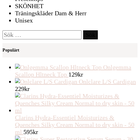
SKÖNHET
Träningskläder Dam & Herr
Unisex
Sök
efter:
Populärt
Onlgemma
Scallop Hltneck Top
129
kr
Onlclare L/S Cardigan
229
kr
Clarins Hydra-Essentiel Moisturizes &
Quenches Silky Cream Normal to dry skin - 50
ml
595
kr