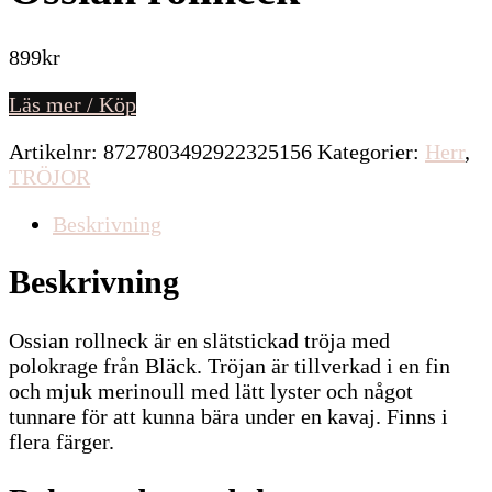
899
kr
Läs mer / Köp
Artikelnr:
8727803492922325156
Kategorier:
Herr
,
TRÖJOR
Beskrivning
Beskrivning
Ossian rollneck är en slätstickad tröja med
polokrage från Bläck. Tröjan är tillverkad i en fin
och mjuk merinoull med lätt lyster och något
tunnare för att kunna bära under en kavaj. Finns i
flera färger.