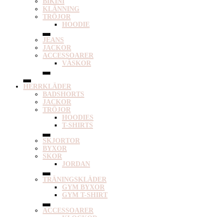
BIKINI
KLÄNNING
TRÖJOR
HOODIE
JEANS
JACKOR
ACCESSOARER
VÄSKOR
HERRKLÄDER
BADSHORTS
JACKOR
TRÖJOR
HOODIES
T-SHIRTS
SKJORTOR
BYXOR
SKOR
JORDAN
TRÄNINGSKLÄDER
GYM BYXOR
GYM T-SHIRT
ACCESSOARER