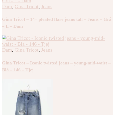
Dam
,
Gina Tricot
,
Jeans
Gina Tricot – 14+ pleated flare jeans tall – Jeans – Grå
– L – Dam
Dam
,
Gina Tricot
,
Jeans
Gina Tricot – Iconic twisted jeans – young-mid-waist –
Blå – 146 – Tjej