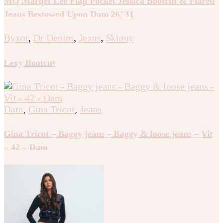
MQ Marqet Lee Flap Pocket Jessica Bootcut & Flared
Jeans Bestowed Upon Dam 26″31
Byxor
,
Dr Denim
,
Jeans
,
Skinny
Lexy Bootcut
Dam
,
Gina Tricot
,
Jeans
Gina Tricot – Baggy jeans – Baggy & loose jeans – Vit
– 42 – Dam