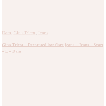
Dam
,
Gina Tricot
,
Jeans
Gina Tricot – Decorated low flare jeans – Jeans – Svart
– L – Dam