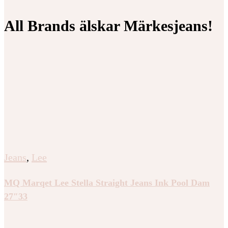
All Brands älskar Märkesjeans!
Jeans
,
Lee
MQ Marqet Lee Stella Straight Jeans Ink Pool Dam
27″33