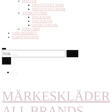
DOFTER
PRESENTSET DAM
PRESENTSET HERR
ANSIKTSVÅRD
DAGKRÄM
NATTKRÄM
ANSIKTSMASK
HÅRVÅRD
VARUMÄRKEN
RABATTKODER
Sök
efter:
MÄRKESKLÄDER
ALL BRANDS