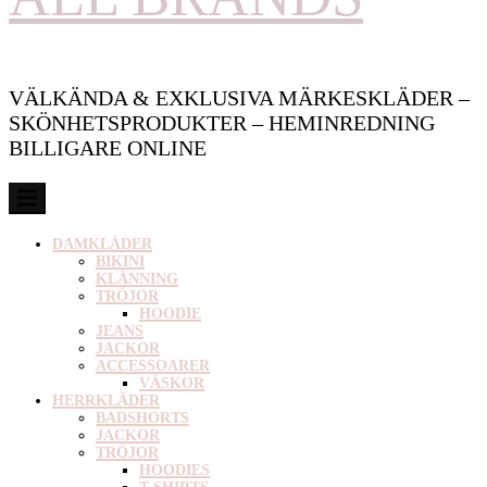
VÄLKÄNDA & EXKLUSIVA MÄRKESKLÄDER –
SKÖNHETSPRODUKTER – HEMINREDNING
BILLIGARE ONLINE
DAMKLÄDER
BIKINI
KLÄNNING
TRÖJOR
HOODIE
JEANS
JACKOR
ACCESSOARER
VÄSKOR
HERRKLÄDER
BADSHORTS
JACKOR
TRÖJOR
HOODIES