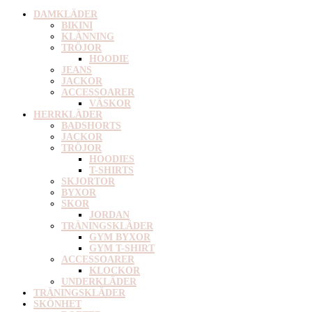
DAMKLÄDER
BIKINI
KLÄNNING
TRÖJOR
HOODIE
JEANS
JACKOR
ACCESSOARER
VÄSKOR
HERRKLÄDER
BADSHORTS
JACKOR
TRÖJOR
HOODIES
T-SHIRTS
SKJORTOR
BYXOR
SKOR
JORDAN
TRÄNINGSKLÄDER
GYM BYXOR
GYM T-SHIRT
ACCESSOARER
KLOCKOR
UNDERKLÄDER
TRÄNINGSKLÄDER
SKÖNHET