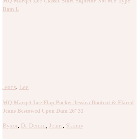
MQ Marqet Lee Classic Shirt Skjortor Not MY Type
Dam L
Jeans
,
Lee
MQ Marqet Lee Flap Pocket Jessica Bootcut & Flared
Jeans Bestowed Upon Dam 26″31
Byxor
,
Dr Denim
,
Jeans
,
Skinny