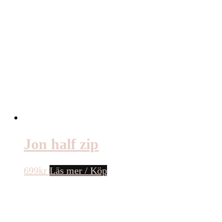
Jon half zip
699
kr
Läs mer / Köp