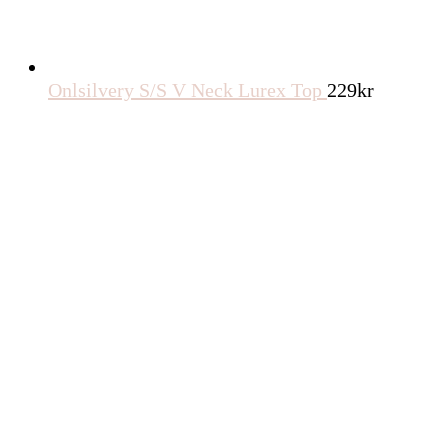
Onlsilvery S/S V Neck Lurex Top
229
kr