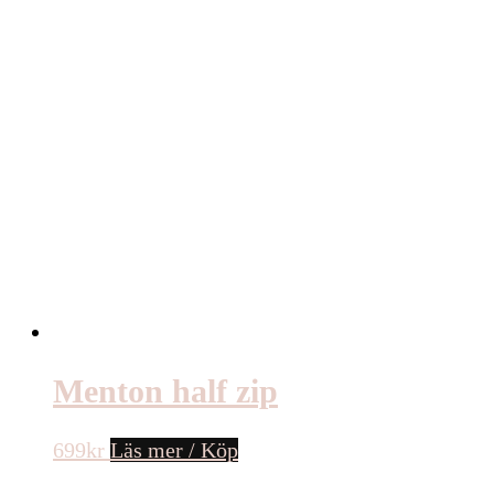
Menton half zip
699
kr
Läs mer / Köp