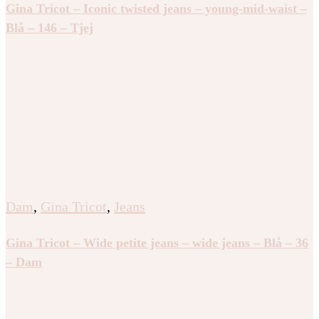
Gina Tricot – Iconic twisted jeans – young-mid-waist –
Blå – 146 – Tjej
Dam
,
Gina Tricot
,
Jeans
Gina Tricot – Wide petite jeans – wide jeans – Blå – 36
– Dam