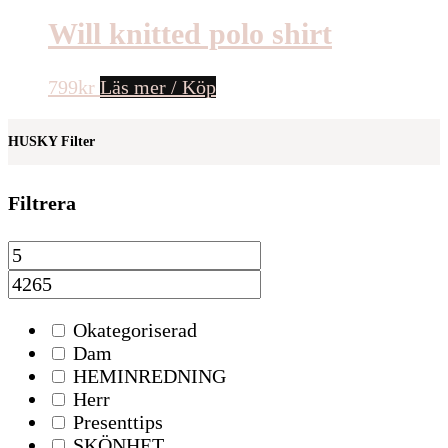
Will knitted polo shirt
799
kr
Läs mer / Köp
HUSKY Filter
Filtrera
Okategoriserad
Dam
HEMINREDNING
Herr
Presenttips
SKÖNHET