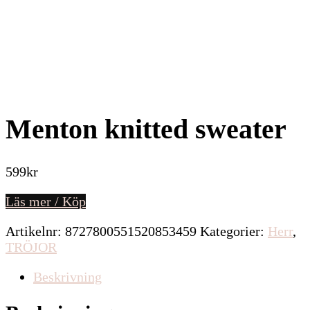
Menton knitted sweater
599
kr
Läs mer / Köp
Artikelnr:
8727800551520853459
Kategorier:
Herr
,
TRÖJOR
Beskrivning