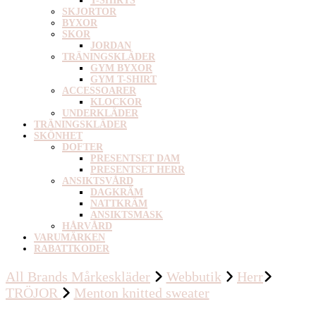
T-SHIRTS
SKJORTOR
BYXOR
SKOR
JORDAN
TRÄNINGSKLÄDER
GYM BYXOR
GYM T-SHIRT
ACCESSOARER
KLOCKOR
UNDERKLÄDER
TRÄNINGSKLÄDER
SKÖNHET
DOFTER
PRESENTSET DAM
PRESENTSET HERR
ANSIKTSVÅRD
DAGKRÄM
NATTKRÄM
ANSIKTSMASK
HÅRVÅRD
VARUMÄRKEN
RABATTKODER
All Brands Mårkeskläder
Webbutik
Herr
TRÖJOR
Menton knitted sweater