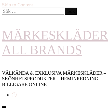
Skip to Content
Sök
efter:
MÄRKESKLÄDER
ALL BRANDS
VÄLKÄNDA & EXKLUSIVA MÄRKESKLÄDER –
SKÖNHETSPRODUKTER – HEMINREDNING
BILLIGARE ONLINE