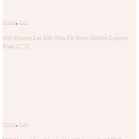
Jeans
,
Lee
MQ Marqet Lee Elly Slim Fit Jeans Hidden Lagoon
Dam 27″33
Jeans
,
Lee