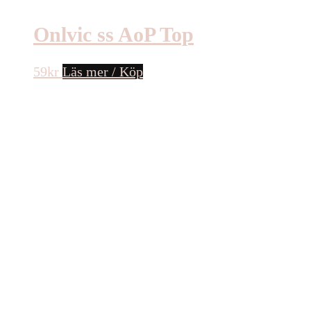
Onlvic ss AoP Top
59
kr
Läs mer / Köp