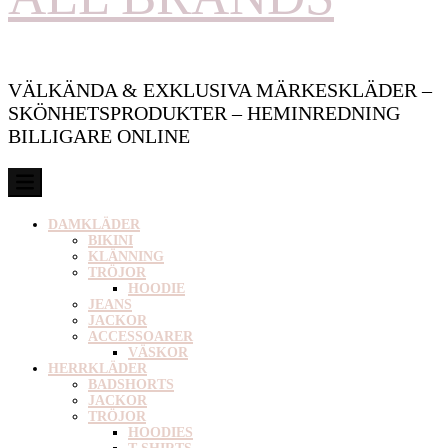
VÄLKÄNDA & EXKLUSIVA MÄRKESKLÄDER –
SKÖNHETSPRODUKTER – HEMINREDNING
BILLIGARE ONLINE
DAMKLÄDER
BIKINI
KLÄNNING
TRÖJOR
HOODIE
JEANS
JACKOR
ACCESSOARER
VÄSKOR
HERRKLÄDER
BADSHORTS
JACKOR
TRÖJOR
HOODIES