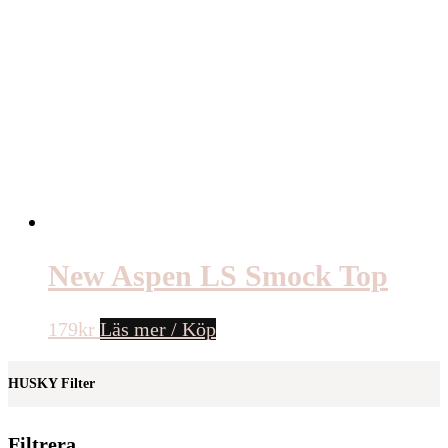
New Aspen LS Smock Top
179
kr
Läs mer / Köp
HUSKY Filter
Filtrera