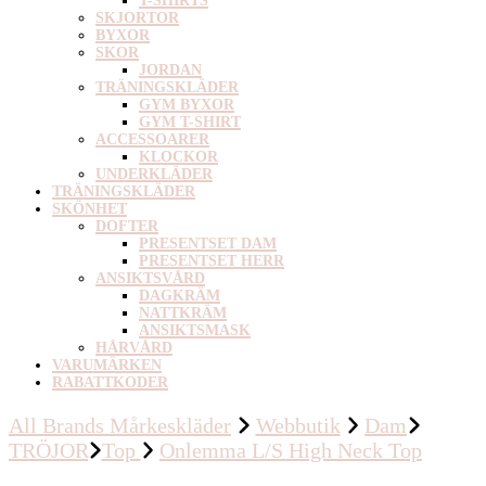
T-SHIRTS
SKJORTOR
BYXOR
SKOR
JORDAN
TRÄNINGSKLÄDER
GYM BYXOR
GYM T-SHIRT
ACCESSOARER
KLOCKOR
UNDERKLÄDER
TRÄNINGSKLÄDER
SKÖNHET
DOFTER
PRESENTSET DAM
PRESENTSET HERR
ANSIKTSVÅRD
DAGKRÄM
NATTKRÄM
ANSIKTSMASK
HÅRVÅRD
VARUMÄRKEN
RABATTKODER
All Brands Mårkeskläder
Webbutik
Dam
TRÖJOR
Top
Onlemma L/S High Neck Top