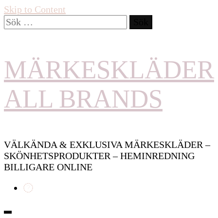
Skip to Content
Sök
efter:
MÄRKESKLÄDER
ALL BRANDS
VÄLKÄNDA & EXKLUSIVA MÄRKESKLÄDER –
SKÖNHETSPRODUKTER – HEMINREDNING
BILLIGARE ONLINE