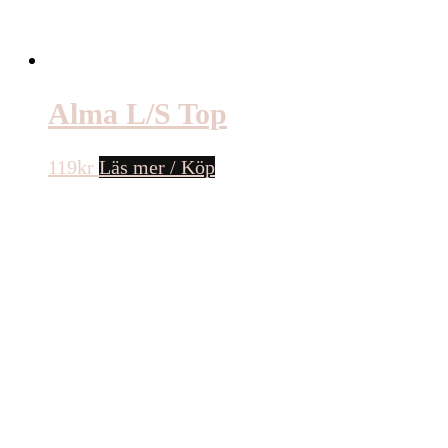
Alma L/S Top
119
kr
Läs mer / Köp