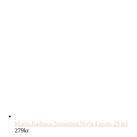
priset
priset
var:
är:
1175kr.
1058kr.
Mario Badescu Seaweeed Night Cream 29 ml
279
kr