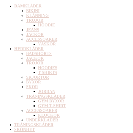
DAMKLÄDER
BIKINI
KLÄNNING
TRÖJOR
HOODIE
JEANS
JACKOR
ACCESSOARER
VÄSKOR
HERRKLÄDER
BADSHORTS
JACKOR
TRÖJOR
HOODIES
T-SHIRTS
SKJORTOR
BYXOR
SKOR
JORDAN
TRÄNINGSKLÄDER
GYM BYXOR
GYM T-SHIRT
ACCESSOARER
KLOCKOR
UNDERKLÄDER
TRÄNINGSKLÄDER
SKÖNHET