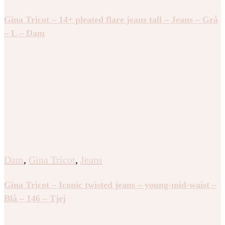
Gina Tricot – 14+ pleated flare jeans tall – Jeans – Grå
– L – Dam
Dam
,
Gina Tricot
,
Jeans
Gina Tricot – Iconic twisted jeans – young-mid-waist –
Blå – 146 – Tjej