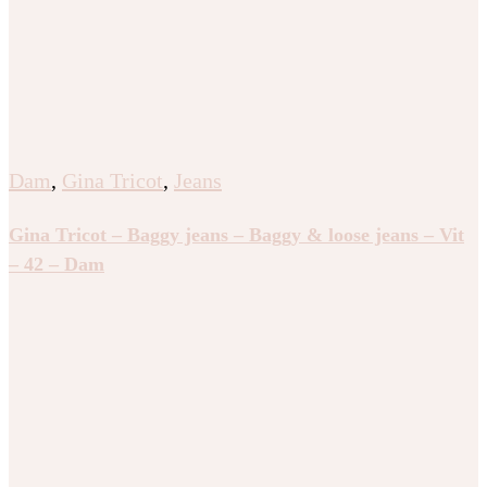
Dam
,
Gina Tricot
,
Jeans
Gina Tricot – Baggy jeans – Baggy & loose jeans – Vit
– 42 – Dam