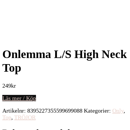
Onlemma L/S High Neck
Top
249
kr
Läs mer / Köp
Artikelnr:
8395227355599699088
Kategorier:
Only
,
Top
,
TRÖJOR