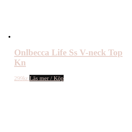
Onlbecca Life Ss V-neck Top
Kn
299
kr
Läs mer / Köp