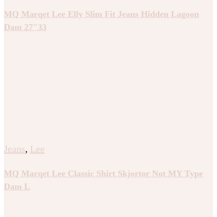
MQ Marqet Lee Elly Slim Fit Jeans Hidden Lagoon
Dam 27″33
Jeans
,
Lee
MQ Marqet Lee Classic Shirt Skjortor Not MY Type
Dam L