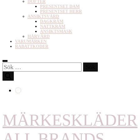
DOFTER
PRESENTSET DAM
PRESENTSET HERR
ANSIKTSVÅRD
DAGKRÄM
NATTKRÄM
ANSIKTSMASK
HÅRVÅRD
VARUMÄRKEN
RABATTKODER
Sök
efter:
MÄRKESKLÄDER
ALL BRANDS