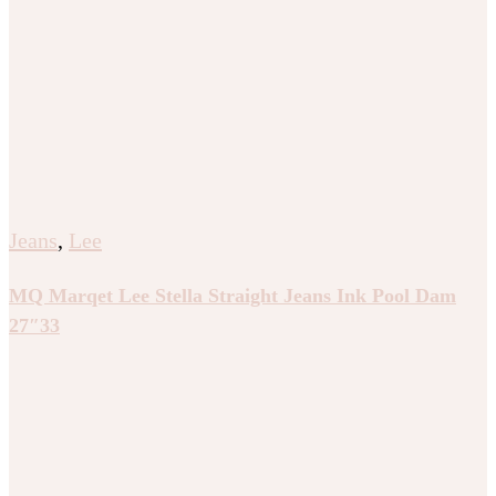
Jeans
,
Lee
MQ Marqet Lee Stella Straight Jeans Ink Pool Dam
27″33