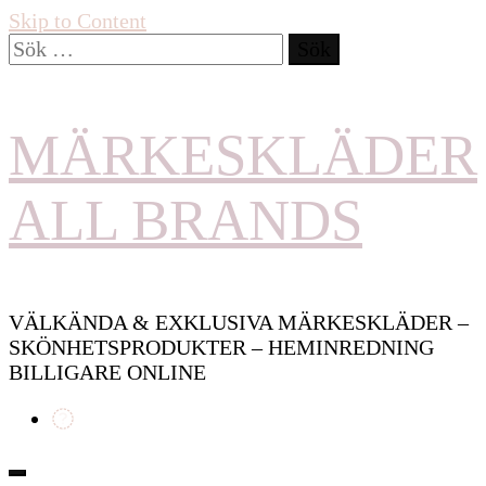
Skip to Content
Sök
efter:
MÄRKESKLÄDER
ALL BRANDS
VÄLKÄNDA & EXKLUSIVA MÄRKESKLÄDER –
SKÖNHETSPRODUKTER – HEMINREDNING
BILLIGARE ONLINE