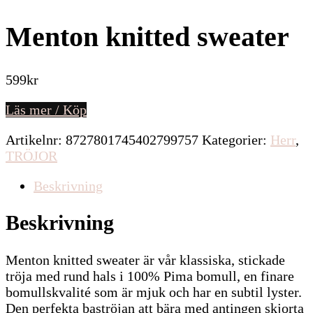
Menton knitted sweater
599
kr
Läs mer / Köp
Artikelnr:
8727801745402799757
Kategorier:
Herr
,
TRÖJOR
Beskrivning
Beskrivning
Menton knitted sweater är vår klassiska, stickade
tröja med rund hals i 100% Pima bomull, en finare
bomullskvalité som är mjuk och har en subtil lyster.
Den perfekta baströjan att bära med antingen skjorta