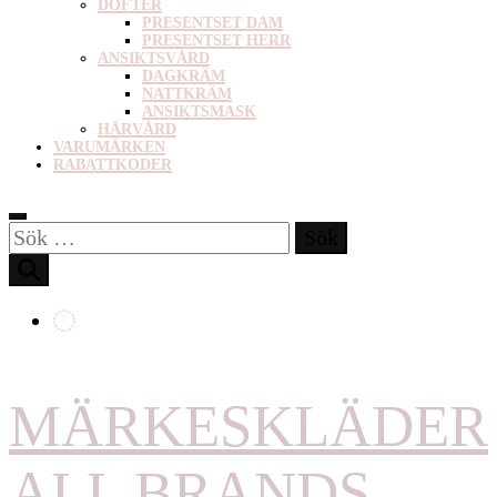
DOFTER
PRESENTSET DAM
PRESENTSET HERR
ANSIKTSVÅRD
DAGKRÄM
NATTKRÄM
ANSIKTSMASK
HÅRVÅRD
VARUMÄRKEN
RABATTKODER
Sök
efter:
MÄRKESKLÄDER
ALL BRANDS