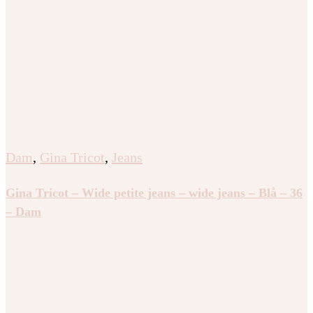
Dam
,
Gina Tricot
,
Jeans
Gina Tricot – Wide petite jeans – wide jeans – Blå – 36
– Dam