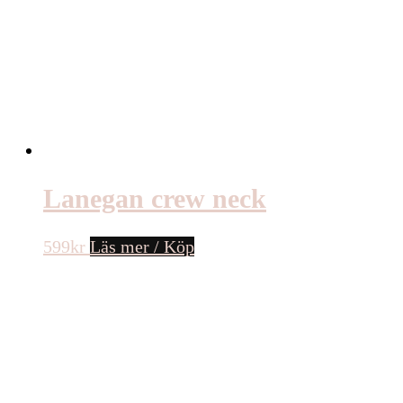
Lanegan crew neck
599
kr
Läs mer / Köp