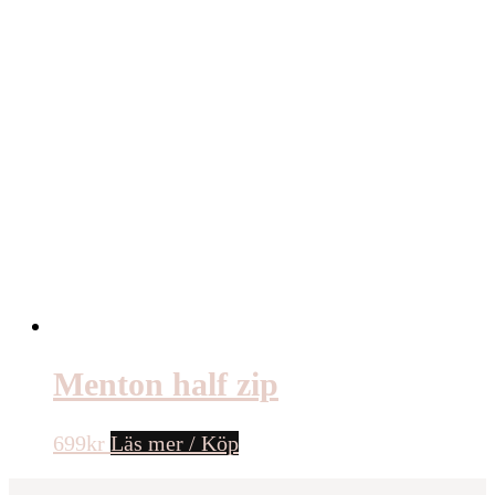
Menton half zip
699
kr
Läs mer / Köp