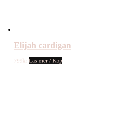
Elijah cardigan
799
kr
Läs mer / Köp