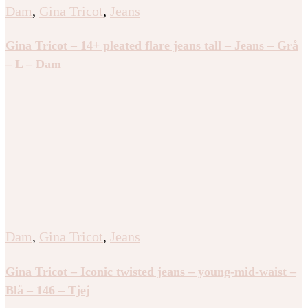
Dam
,
Gina Tricot
,
Jeans
Gina Tricot – 14+ pleated flare jeans tall – Jeans – Grå
– L – Dam
Dam
,
Gina Tricot
,
Jeans
Gina Tricot – Iconic twisted jeans – young-mid-waist –
Blå – 146 – Tjej