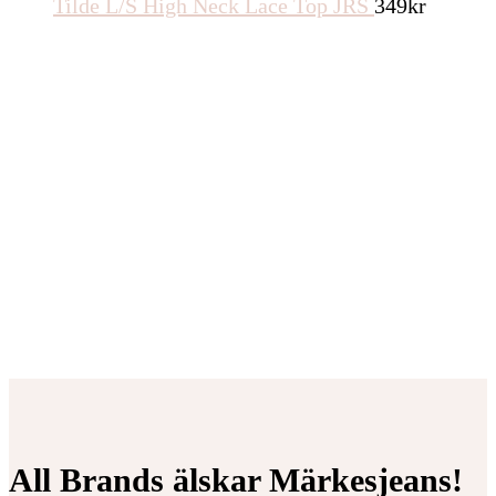
Tilde L/S High Neck Lace Top JRS
349
kr
All Brands älskar Märkesjeans!