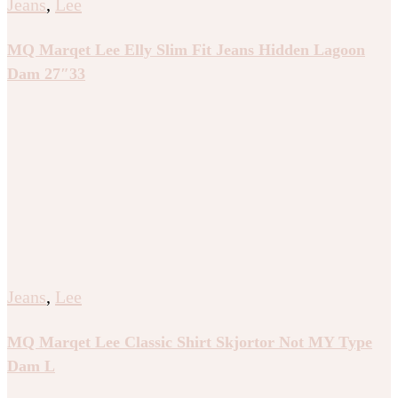
Jeans
,
Lee
MQ Marqet Lee Elly Slim Fit Jeans Hidden Lagoon
Dam 27″33
Jeans
,
Lee
MQ Marqet Lee Classic Shirt Skjortor Not MY Type
Dam L