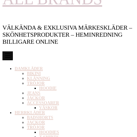
VÄLKÄNDA & EXKLUSIVA MÄRKESKLÄDER –
SKÖNHETSPRODUKTER – HEMINREDNING
BILLIGARE ONLINE
DAMKLÄDER
BIKINI
KLÄNNING
TRÖJOR
HOODIE
JEANS
JACKOR
ACCESSOARER
VÄSKOR
HERRKLÄDER
BADSHORTS
JACKOR
TRÖJOR
HOODIES