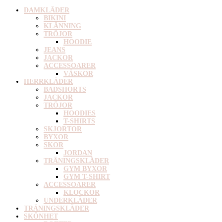
DAMKLÄDER
BIKINI
KLÄNNING
TRÖJOR
HOODIE
JEANS
JACKOR
ACCESSOARER
VÄSKOR
HERRKLÄDER
BADSHORTS
JACKOR
TRÖJOR
HOODIES
T-SHIRTS
SKJORTOR
BYXOR
SKOR
JORDAN
TRÄNINGSKLÄDER
GYM BYXOR
GYM T-SHIRT
ACCESSOARER
KLOCKOR
UNDERKLÄDER
TRÄNINGSKLÄDER
SKÖNHET