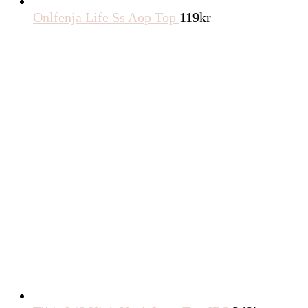
Onlfenja Life Ss Aop Top
119
kr