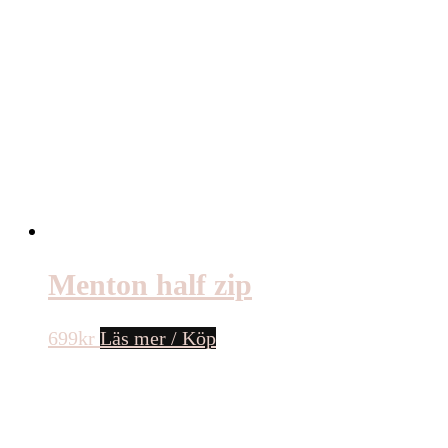
Menton half zip
699
kr
Läs mer / Köp