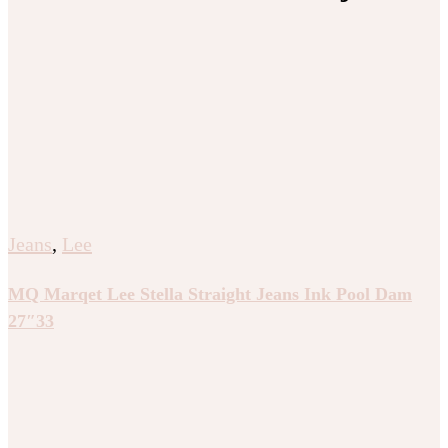
Jeans
,
Lee
MQ Marqet Lee Stella Straight Jeans Ink Pool Dam
27″33