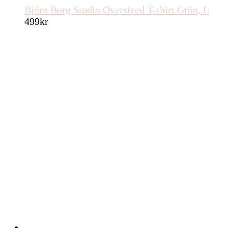
Björn Borg Studio Oversized T-shirt Grön, L
499
kr