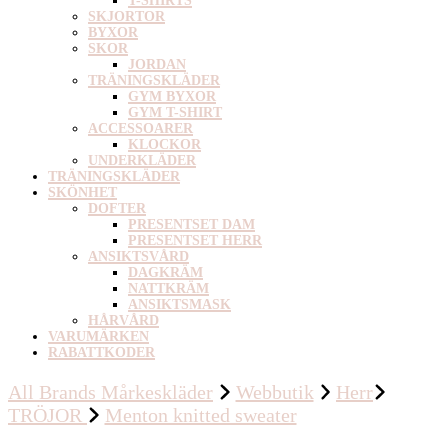
T-SHIRTS
SKJORTOR
BYXOR
SKOR
JORDAN
TRÄNINGSKLÄDER
GYM BYXOR
GYM T-SHIRT
ACCESSOARER
KLOCKOR
UNDERKLÄDER
TRÄNINGSKLÄDER
SKÖNHET
DOFTER
PRESENTSET DAM
PRESENTSET HERR
ANSIKTSVÅRD
DAGKRÄM
NATTKRÄM
ANSIKTSMASK
HÅRVÅRD
VARUMÄRKEN
RABATTKODER
All Brands Mårkeskläder
Webbutik
Herr
TRÖJOR
Menton knitted sweater