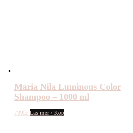
Maria Nila Luminous Color
Shampoo – 1000 ml
739
kr
Läs mer / Köp