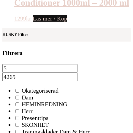
Conditioner 1000ml – 2000 ml
1299
kr
Läs mer / Köp
HUSKY Filter
Filtrera
Okategoriserad
Dam
HEMINREDNING
Herr
Presenttips
SKÖNHET
Träningskläder Dam & Herr