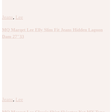
Jeans
,
Lee
MQ Marqet Lee Elly Slim Fit Jeans Hidden Lagoon
Dam 27″33
Jeans
,
Lee
MQ Marqet Lee Classic Shirt Skjortor Not MY Type