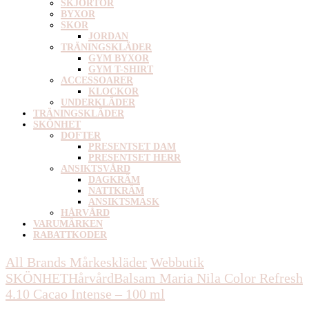
SKJORTOR
BYXOR
SKOR
JORDAN
TRÄNINGSKLÄDER
GYM BYXOR
GYM T-SHIRT
ACCESSOARER
KLOCKOR
UNDERKLÄDER
TRÄNINGSKLÄDER
SKÖNHET
DOFTER
PRESENTSET DAM
PRESENTSET HERR
ANSIKTSVÅRD
DAGKRÄM
NATTKRÄM
ANSIKTSMASK
HÅRVÅRD
VARUMÄRKEN
RABATTKODER
All Brands Mårkeskläder
Webbutik
SKÖNHET
Hårvård
Balsam
Maria Nila Color Refresh
4.10 Cacao Intense – 100 ml