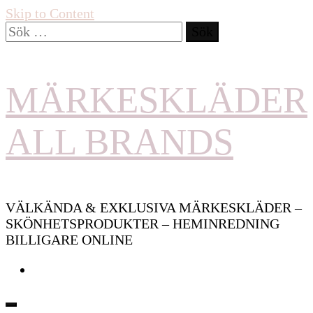
Skip to Content
Sök
efter:
MÄRKESKLÄDER
ALL BRANDS
VÄLKÄNDA & EXKLUSIVA MÄRKESKLÄDER –
SKÖNHETSPRODUKTER – HEMINREDNING
BILLIGARE ONLINE