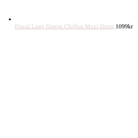
Floral Long Sleeve Chiffon Maxi Dress
1099
kr