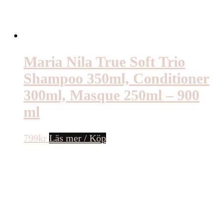
Maria Nila True Soft Trio
Shampoo 350ml, Conditioner
300ml, Masque 250ml – 900
ml
799
kr
Läs mer / Köp