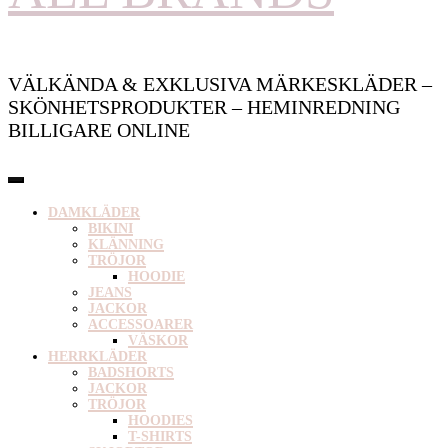
VÄLKÄNDA & EXKLUSIVA MÄRKESKLÄDER –
SKÖNHETSPRODUKTER – HEMINREDNING
BILLIGARE ONLINE
DAMKLÄDER
BIKINI
KLÄNNING
TRÖJOR
HOODIE
JEANS
JACKOR
ACCESSOARER
VÄSKOR
HERRKLÄDER
BADSHORTS
JACKOR
TRÖJOR
HOODIES
T-SHIRTS