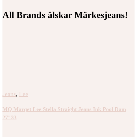
All Brands älskar Märkesjeans!
Jeans
,
Lee
MQ Marqet Lee Stella Straight Jeans Ink Pool Dam
27″33