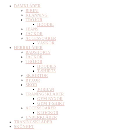
DAMKLÄDER
BIKINI
KLÄNNING
TRÖJOR
HOODIE
JEANS
JACKOR
ACCESSOARER
VÄSKOR
HERRKLÄDER
BADSHORTS
JACKOR
TRÖJOR
HOODIES
T-SHIRTS
SKJORTOR
BYXOR
SKOR
JORDAN
TRÄNINGSKLÄDER
GYM BYXOR
GYM T-SHIRT
ACCESSOARER
KLOCKOR
UNDERKLÄDER
TRÄNINGSKLÄDER
SKÖNHET