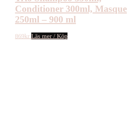
Conditioner 300ml, Masque
250ml – 900 ml
869
kr
Läs mer / Köp