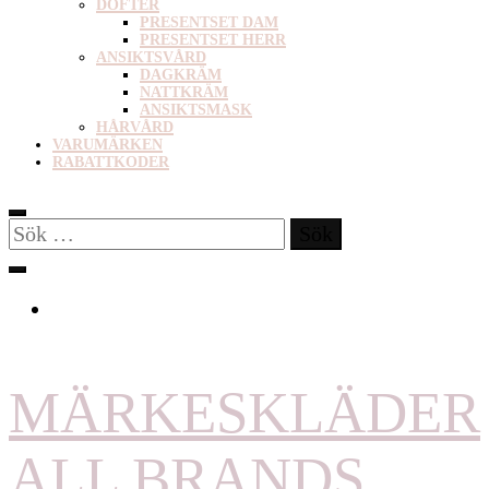
DOFTER
PRESENTSET DAM
PRESENTSET HERR
ANSIKTSVÅRD
DAGKRÄM
NATTKRÄM
ANSIKTSMASK
HÅRVÅRD
VARUMÄRKEN
RABATTKODER
Sök
efter:
MÄRKESKLÄDER
ALL BRANDS