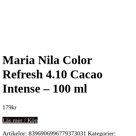
Maria Nila Color
Refresh 4.10 Cacao
Intense – 100 ml
179
kr
Läs mer / Köp
Artikelnr:
8396906996779373031
Kategorier: