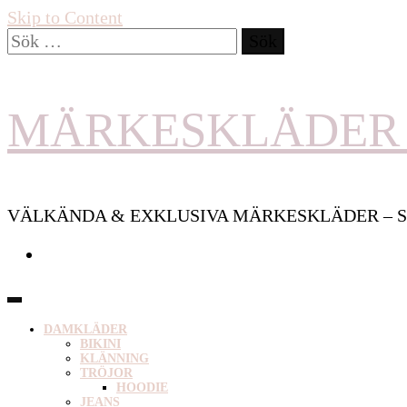
Skip to Content
Sök
efter:
MÄRKESKLÄDER 
VÄLKÄNDA & EXKLUSIVA MÄRKESKLÄDER – S
DAMKLÄDER
BIKINI
KLÄNNING
TRÖJOR
HOODIE
JEANS