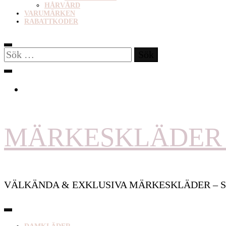
HÅRVÅRD
VARUMÄRKEN
RABATTKODER
Sök
efter:
MÄRKESKLÄDER 
VÄLKÄNDA & EXKLUSIVA MÄRKESKLÄDER – S