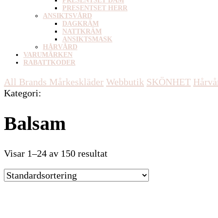
PRESENTSET DAM
PRESENTSET HERR
ANSIKTSVÅRD
DAGKRÄM
NATTKRÄM
ANSIKTSMASK
HÅRVÅRD
VARUMÄRKEN
RABATTKODER
All Brands Mårkeskläder
Webbutik
SKÖNHET
Hårvå
Kategori
:
Balsam
Visar 1–24 av 150 resultat