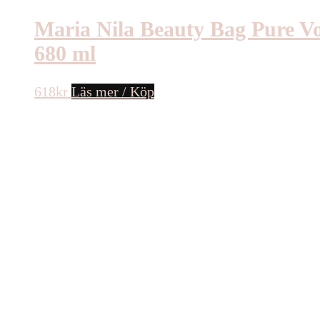
Maria Nila Beauty Bag Pure V
680 ml
618
kr
Läs mer / Köp