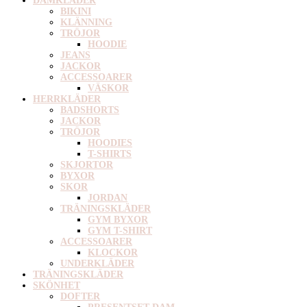
DAMKLÄDER
BIKINI
KLÄNNING
TRÖJOR
HOODIE
JEANS
JACKOR
ACCESSOARER
VÄSKOR
HERRKLÄDER
BADSHORTS
JACKOR
TRÖJOR
HOODIES
T-SHIRTS
SKJORTOR
BYXOR
SKOR
JORDAN
TRÄNINGSKLÄDER
GYM BYXOR
GYM T-SHIRT
ACCESSOARER
KLOCKOR
UNDERKLÄDER
TRÄNINGSKLÄDER
SKÖNHET
DOFTER