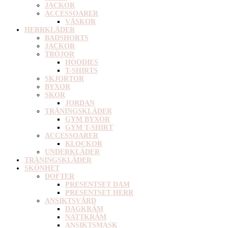
JACKOR
ACCESSOARER
VÄSKOR
HERRKLÄDER
BADSHORTS
JACKOR
TRÖJOR
HOODIES
T-SHIRTS
SKJORTOR
BYXOR
SKOR
JORDAN
TRÄNINGSKLÄDER
GYM BYXOR
GYM T-SHIRT
ACCESSOARER
KLOCKOR
UNDERKLÄDER
TRÄNINGSKLÄDER
SKÖNHET
DOFTER
PRESENTSET DAM
PRESENTSET HERR
ANSIKTSVÅRD
DAGKRÄM
NATTKRÄM
ANSIKTSMASK