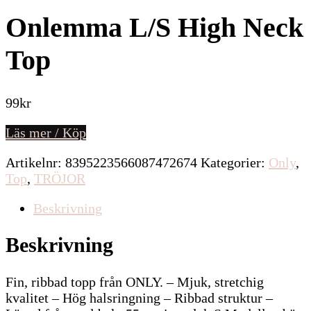
Onlemma L/S High Neck
Top
99
kr
Läs mer / Köp
Artikelnr:
8395223566087472674
Kategorier:
Only
,
Top
,
TRÖJOR
Beskrivning
Beskrivning
Fin, ribbad topp från ONLY. – Mjuk, stretchig
kvalitet – Hög halsringning – Ribbad struktur –