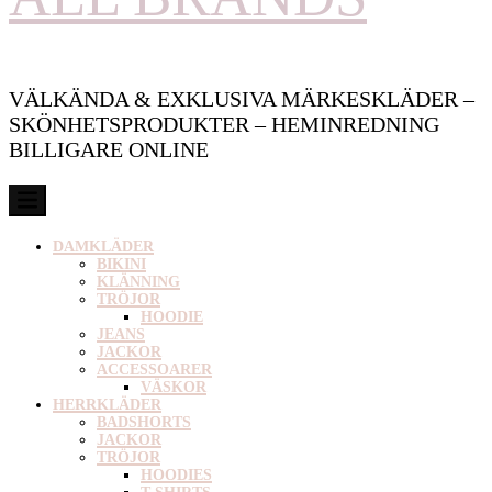
VÄLKÄNDA & EXKLUSIVA MÄRKESKLÄDER –
SKÖNHETSPRODUKTER – HEMINREDNING
BILLIGARE ONLINE
DAMKLÄDER
BIKINI
KLÄNNING
TRÖJOR
HOODIE
JEANS
JACKOR
ACCESSOARER
VÄSKOR
HERRKLÄDER
BADSHORTS
JACKOR
TRÖJOR
HOODIES