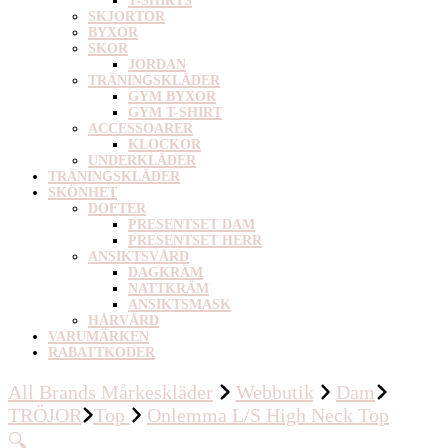
T-SHIRTS
SKJORTOR
BYXOR
SKOR
JORDAN
TRÄNINGSKLÄDER
GYM BYXOR
GYM T-SHIRT
ACCESSOARER
KLOCKOR
UNDERKLÄDER
TRÄNINGSKLÄDER
SKÖNHET
DOFTER
PRESENTSET DAM
PRESENTSET HERR
ANSIKTSVÅRD
DAGKRÄM
NATTKRÄM
ANSIKTSMASK
HÅRVÅRD
VARUMÄRKEN
RABATTKODER
All Brands Mårkeskläder
Webbutik
Dam
TRÖJOR
Top
Onlemma L/S High Neck Top
🔍