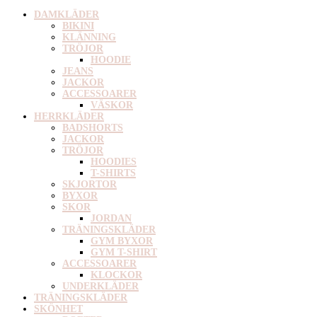
DAMKLÄDER
BIKINI
KLÄNNING
TRÖJOR
HOODIE
JEANS
JACKOR
ACCESSOARER
VÄSKOR
HERRKLÄDER
BADSHORTS
JACKOR
TRÖJOR
HOODIES
T-SHIRTS
SKJORTOR
BYXOR
SKOR
JORDAN
TRÄNINGSKLÄDER
GYM BYXOR
GYM T-SHIRT
ACCESSOARER
KLOCKOR
UNDERKLÄDER
TRÄNINGSKLÄDER
SKÖNHET