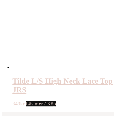
Tilde L/S High Neck Lace Top
JRS
349
kr
Läs mer / Köp