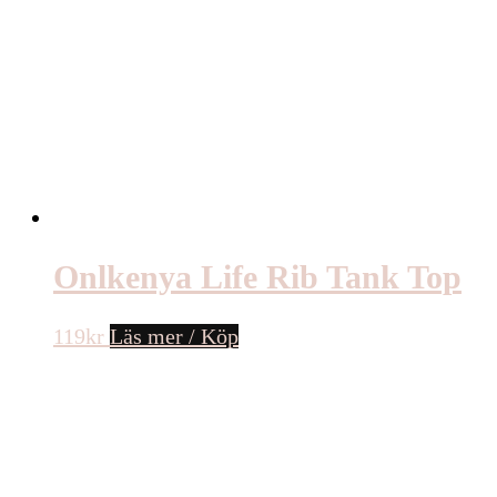
Onlkenya Life Rib Tank Top
119
kr
Läs mer / Köp