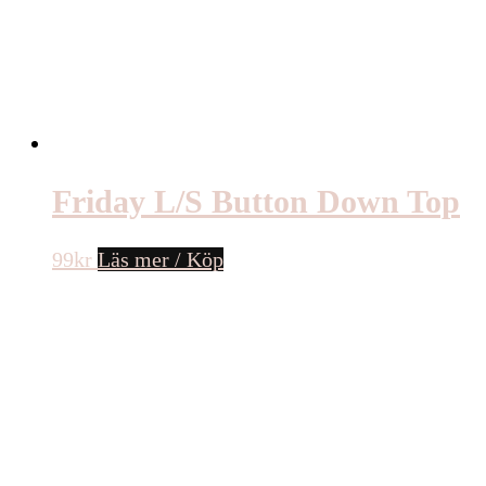
Friday L/S Button Down Top
99
kr
Läs mer / Köp