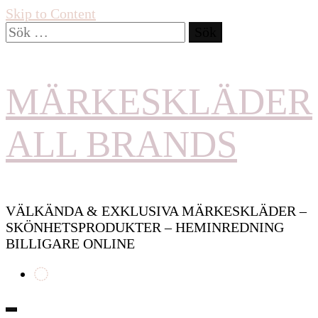
Skip to Content
Sök
efter:
MÄRKESKLÄDER
ALL BRANDS
VÄLKÄNDA & EXKLUSIVA MÄRKESKLÄDER –
SKÖNHETSPRODUKTER – HEMINREDNING
BILLIGARE ONLINE