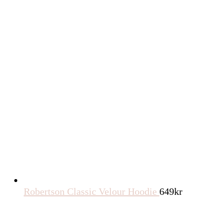
Robertson Classic Velour Hoodie
649
kr