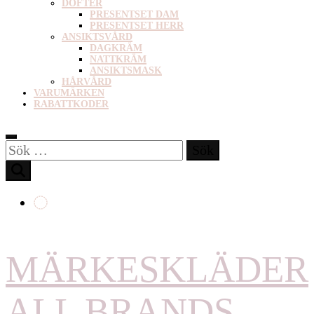
DOFTER
PRESENTSET DAM
PRESENTSET HERR
ANSIKTSVÅRD
DAGKRÄM
NATTKRÄM
ANSIKTSMASK
HÅRVÅRD
VARUMÄRKEN
RABATTKODER
Sök
efter:
MÄRKESKLÄDER
ALL BRANDS