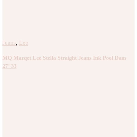
Jeans
,
Lee
MQ Marqet Lee Stella Straight Jeans Ink Pool Dam
27″33