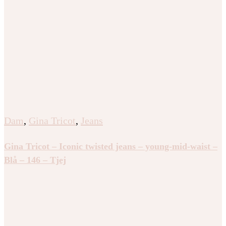
Dam
,
Gina Tricot
,
Jeans
Gina Tricot – Iconic twisted jeans – young-mid-waist –
Blå – 146 – Tjej