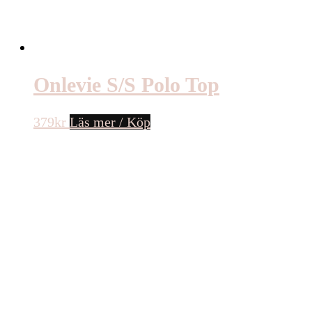
Onlevie S/S Polo Top
379
kr
Läs mer / Köp