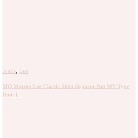
Jeans
,
Lee
MQ Marqet Lee Classic Shirt Skjortor Not MY Type
Dam L