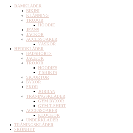
DAMKLÄDER
BIKINI
KLÄNNING
TRÖJOR
HOODIE
JEANS
JACKOR
ACCESSOARER
VÄSKOR
HERRKLÄDER
BADSHORTS
JACKOR
TRÖJOR
HOODIES
T-SHIRTS
SKJORTOR
BYXOR
SKOR
JORDAN
TRÄNINGSKLÄDER
GYM BYXOR
GYM T-SHIRT
ACCESSOARER
KLOCKOR
UNDERKLÄDER
TRÄNINGSKLÄDER
SKÖNHET