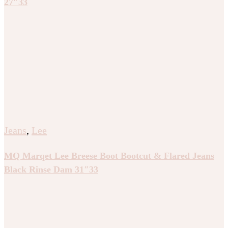
27″33
Jeans
,
Lee
MQ Marqet Lee Breese Boot Bootcut & Flared Jeans
Black Rinse Dam 31″33