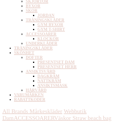
SKJORTOR
BYXOR
SKOR
JORDAN
TRÄNINGSKLÄDER
GYM BYXOR
GYM T-SHIRT
ACCESSOARER
KLOCKOR
UNDERKLÄDER
TRÄNINGSKLÄDER
SKÖNHET
DOFTER
PRESENTSET DAM
PRESENTSET HERR
ANSIKTSVÅRD
DAGKRÄM
NATTKRÄM
ANSIKTSMASK
HÅRVÅRD
VARUMÄRKEN
RABATTKODER
All Brands Mårkeskläder
Webbutik
Dam
ACCESSOARER
Väskor
Straw beach bag