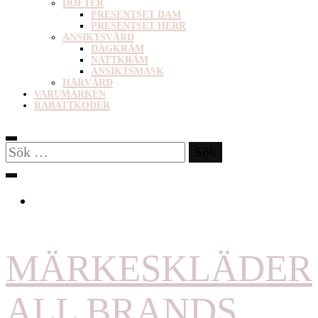
DOFTER
PRESENTSET DAM
PRESENTSET HERR
ANSIKTSVÅRD
DAGKRÄM
NATTKRÄM
ANSIKTSMASK
HÅRVÅRD
VARUMÄRKEN
RABATTKODER
Sök
efter:
MÄRKESKLÄDER
ALL BRANDS