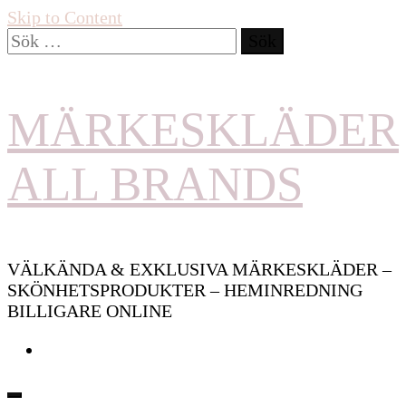
Skip to Content
Sök
efter:
MÄRKESKLÄDER
ALL BRANDS
VÄLKÄNDA & EXKLUSIVA MÄRKESKLÄDER –
SKÖNHETSPRODUKTER – HEMINREDNING
BILLIGARE ONLINE