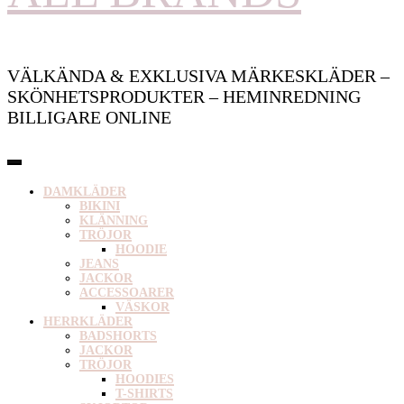
VÄLKÄNDA & EXKLUSIVA MÄRKESKLÄDER –
SKÖNHETSPRODUKTER – HEMINREDNING
BILLIGARE ONLINE
DAMKLÄDER
BIKINI
KLÄNNING
TRÖJOR
HOODIE
JEANS
JACKOR
ACCESSOARER
VÄSKOR
HERRKLÄDER
BADSHORTS
JACKOR
TRÖJOR
HOODIES
T-SHIRTS