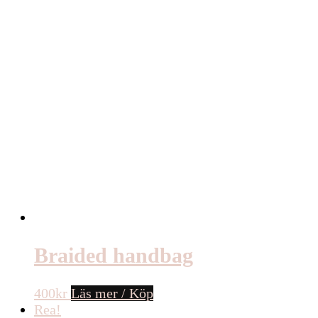
Braided handbag
400
kr
Läs mer / Köp
Rea!