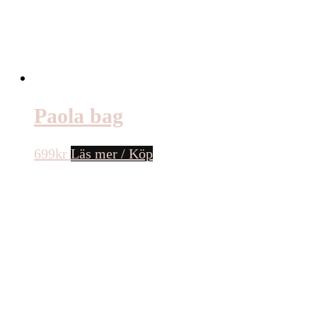
Paola bag
699
kr
Läs mer / Köp