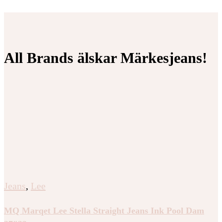
All Brands älskar Märkesjeans!
Jeans
,
Lee
MQ Marqet Lee Stella Straight Jeans Ink Pool Dam