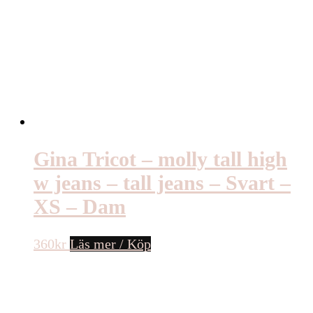
Gina Tricot – molly tall high
w jeans – tall jeans – Svart –
XS – Dam
360
kr
Läs mer / Köp