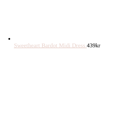
Sweetheart Bardot Midi Dress
439
kr