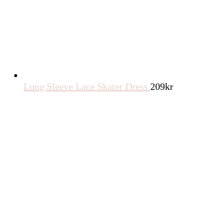
Long Sleeve Lace Skater Dress
209
kr