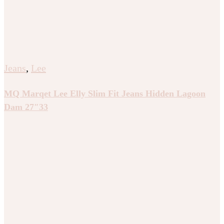
Jeans
,
Lee
MQ Marqet Lee Elly Slim Fit Jeans Hidden Lagoon
Dam 27″33