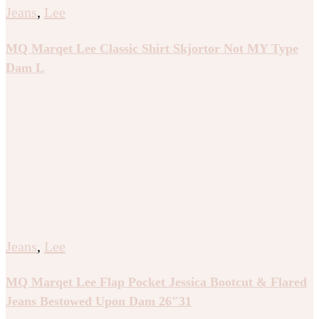
Jeans
,
Lee
MQ Marqet Lee Classic Shirt Skjortor Not MY Type
Dam L
Jeans
,
Lee
MQ Marqet Lee Flap Pocket Jessica Bootcut & Flared
Jeans Bestowed Upon Dam 26″31