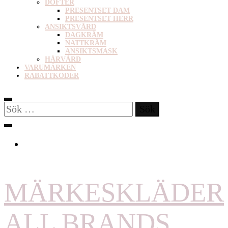
DOFTER
PRESENTSET DAM
PRESENTSET HERR
ANSIKTSVÅRD
DAGKRÄM
NATTKRÄM
ANSIKTSMASK
HÅRVÅRD
VARUMÄRKEN
RABATTKODER
Sök
efter:
MÄRKESKLÄDER
ALL BRANDS