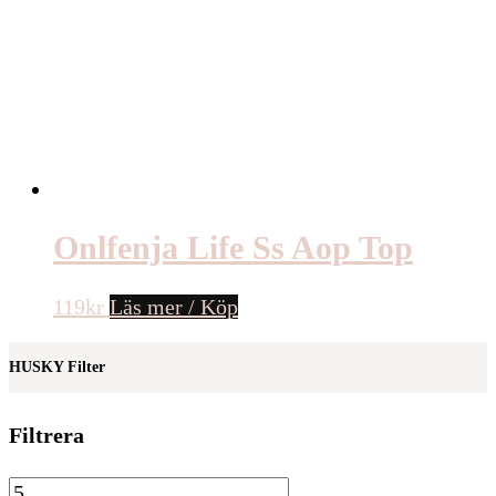
Onlfenja Life Ss Aop Top
119
kr
Läs mer / Köp
HUSKY Filter
Filtrera