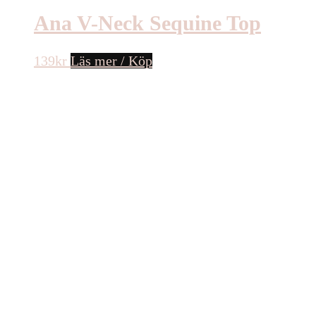
Ana V-Neck Sequine Top
139
kr
Läs mer / Köp