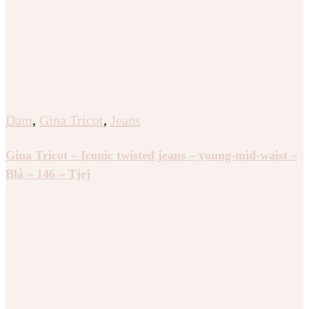
Dam
,
Gina Tricot
,
Jeans
Gina Tricot – Iconic twisted jeans – young-mid-waist –
Blå – 146 – Tjej