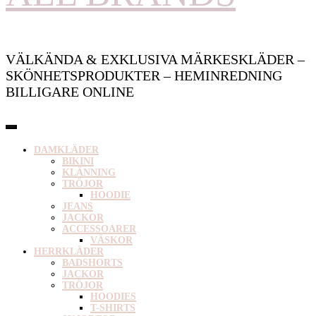
VÄLKÄNDA & EXKLUSIVA MÄRKESKLÄDER –
SKÖNHETSPRODUKTER – HEMINREDNING
BILLIGARE ONLINE
DAMKLÄDER
BIKINI
KLÄNNING
TRÖJOR
HOODIE
JEANS
JACKOR
ACCESSOARER
VÄSKOR
HERRKLÄDER
BADSHORTS
JACKOR
TRÖJOR
HOODIES
T-SHIRTS