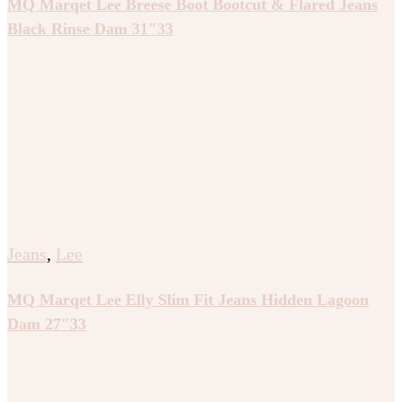
MQ Marqet Lee Breese Boot Bootcut & Flared Jeans
Black Rinse Dam 31″33
Jeans
,
Lee
MQ Marqet Lee Elly Slim Fit Jeans Hidden Lagoon
Dam 27″33