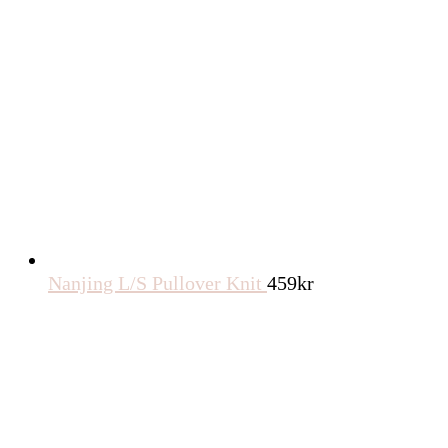
Nanjing L/S Pullover Knit
459
kr