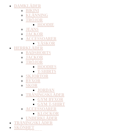
DAMKLÄDER
BIKINI
KLÄNNING
TRÖJOR
HOODIE
JEANS
JACKOR
ACCESSOARER
VÄSKOR
HERRKLÄDER
BADSHORTS
JACKOR
TRÖJOR
HOODIES
T-SHIRTS
SKJORTOR
BYXOR
SKOR
JORDAN
TRÄNINGSKLÄDER
GYM BYXOR
GYM T-SHIRT
ACCESSOARER
KLOCKOR
UNDERKLÄDER
TRÄNINGSKLÄDER
SKÖNHET