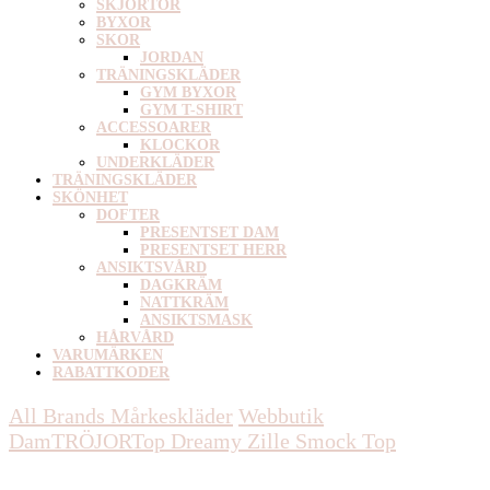
SKJORTOR
BYXOR
SKOR
JORDAN
TRÄNINGSKLÄDER
GYM BYXOR
GYM T-SHIRT
ACCESSOARER
KLOCKOR
UNDERKLÄDER
TRÄNINGSKLÄDER
SKÖNHET
DOFTER
PRESENTSET DAM
PRESENTSET HERR
ANSIKTSVÅRD
DAGKRÄM
NATTKRÄM
ANSIKTSMASK
HÅRVÅRD
VARUMÄRKEN
RABATTKODER
All Brands Mårkeskläder
Webbutik
Dam
TRÖJOR
Top
Dreamy Zille Smock Top