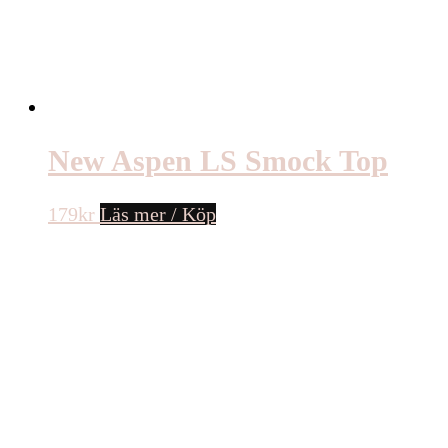
New Aspen LS Smock Top
179
kr
Läs mer / Köp