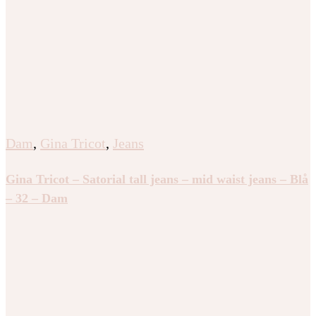
Dam
,
Gina Tricot
,
Jeans
Gina Tricot – Satorial tall jeans – mid waist jeans – Blå
– 32 – Dam