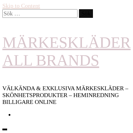
Skip to Content
Sök
efter:
MÄRKESKLÄDER
ALL BRANDS
VÄLKÄNDA & EXKLUSIVA MÄRKESKLÄDER –
SKÖNHETSPRODUKTER – HEMINREDNING
BILLIGARE ONLINE