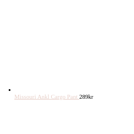
Missouri Ankl Cargo Pant
289
kr