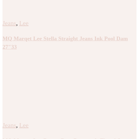
Jeans
,
Lee
MQ Marqet Lee Stella Straight Jeans Ink Pool Dam
27″33
Jeans
,
Lee