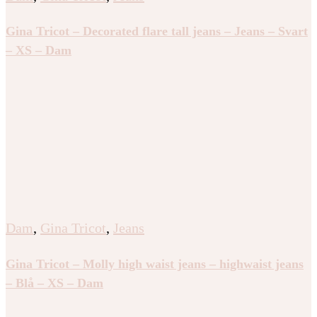
Gina Tricot – Decorated flare tall jeans – Jeans – Svart
– XS – Dam
Dam
,
Gina Tricot
,
Jeans
Gina Tricot – Molly high waist jeans – highwaist jeans
– Blå – XS – Dam