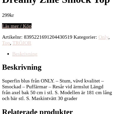
299
kr
Läs mer / Köp
Artikelnr:
8395221691204430519
Kategorier:
Only
,
Top
,
TRÖJOR
Beskrivning
Beskrivning
Superfin blus från ONLY. – Stum, vävd kvalitet –
Smockad – Puffärmar – Resår vid ärmslut Längd
från axel bak 50 cm i stl. S. Modellen är 181 cm lång
och bär stl. S. Maskintvätt 30 grader
Relaterade produkter