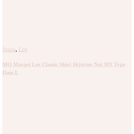
Jeans
,
Lee
MQ Marqet Lee Classic Shirt Skjortor Not MY Type
Dam L