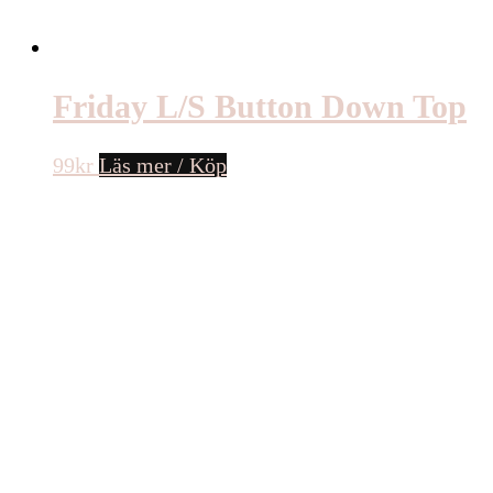
Friday L/S Button Down Top
99
kr
Läs mer / Köp