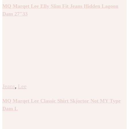
MQ Marqet Lee Elly Slim Fit Jeans Hidden Lagoon
Dam 27″33
Jeans
,
Lee
MQ Marqet Lee Classic Shirt Skjortor Not MY Type
Dam L