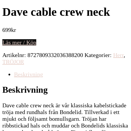
Dave cable crew neck
699
kr
Läs mer / Köp
Artikelnr:
8727809332036388200
Kategorier:
Herr
,
TRÖJOR
Beskrivning
Beskrivning
Dave cable crew neck är vår klassiska kabelstickade
tröja med rundhals från Bondelid. Tillverkad i ett
mjukt och följsamt bomullsgarn. Tröjan har
ribbstickad hals och muddar och Bondelids klassiska