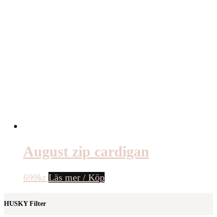
August zip cardigan
699
kr
Läs mer / Köp
HUSKY Filter