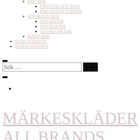
DOFTER
PRESENTSET DAM
PRESENTSET HERR
ANSIKTSVÅRD
DAGKRÄM
NATTKRÄM
ANSIKTSMASK
HÅRVÅRD
VARUMÄRKEN
RABATTKODER
Sök
efter:
MÄRKESKLÄDER
ALL BRANDS