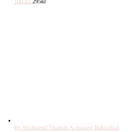
100 ml
295
kr
By Wishtrend Vitamin A-mazing Bakuchiol