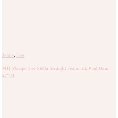
Jeans
,
Lee
MQ Marqet Lee Stella Straight Jeans Ink Pool Dam
27″33