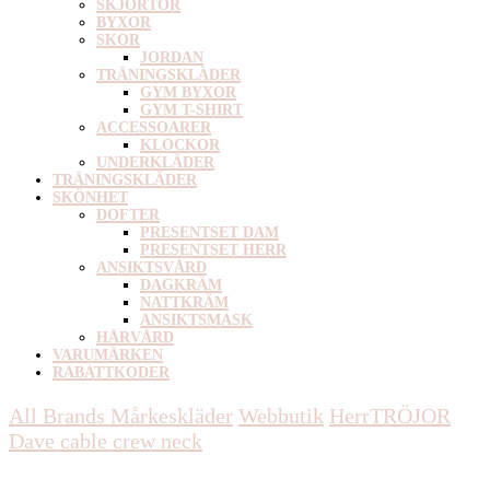
SKJORTOR
BYXOR
SKOR
JORDAN
TRÄNINGSKLÄDER
GYM BYXOR
GYM T-SHIRT
ACCESSOARER
KLOCKOR
UNDERKLÄDER
TRÄNINGSKLÄDER
SKÖNHET
DOFTER
PRESENTSET DAM
PRESENTSET HERR
ANSIKTSVÅRD
DAGKRÄM
NATTKRÄM
ANSIKTSMASK
HÅRVÅRD
VARUMÄRKEN
RABATTKODER
All Brands Mårkeskläder
Webbutik
Herr
TRÖJOR
Dave cable crew neck