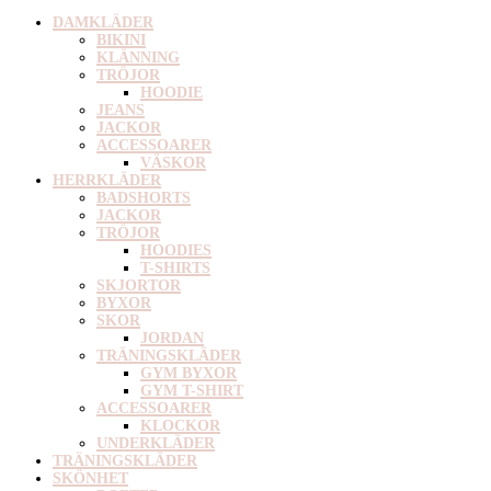
DAMKLÄDER
BIKINI
KLÄNNING
TRÖJOR
HOODIE
JEANS
JACKOR
ACCESSOARER
VÄSKOR
HERRKLÄDER
BADSHORTS
JACKOR
TRÖJOR
HOODIES
T-SHIRTS
SKJORTOR
BYXOR
SKOR
JORDAN
TRÄNINGSKLÄDER
GYM BYXOR
GYM T-SHIRT
ACCESSOARER
KLOCKOR
UNDERKLÄDER
TRÄNINGSKLÄDER
SKÖNHET