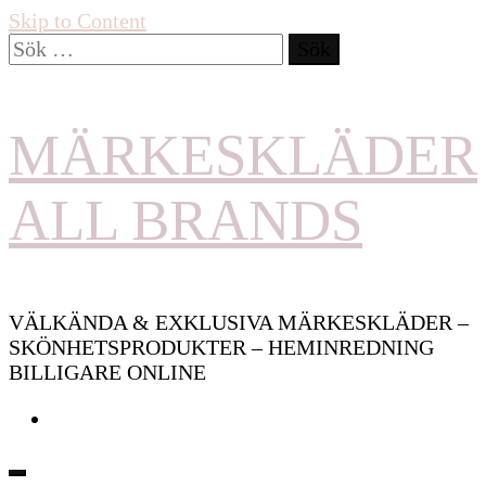
Skip to Content
Sök
efter:
MÄRKESKLÄDER
ALL BRANDS
VÄLKÄNDA & EXKLUSIVA MÄRKESKLÄDER –
SKÖNHETSPRODUKTER – HEMINREDNING
BILLIGARE ONLINE