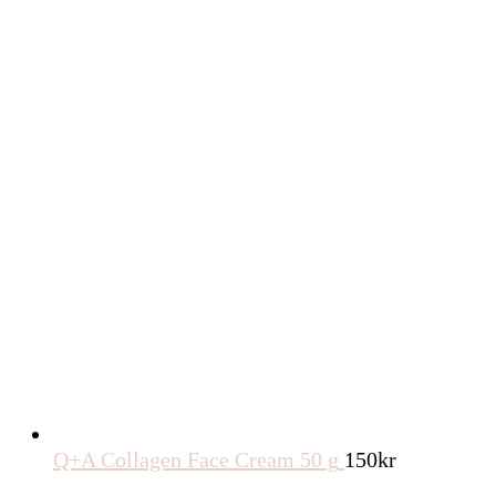
Q+A Collagen Face Cream 50 g
150
kr