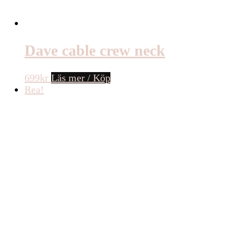
Dave cable crew neck
699
kr
Läs mer / Köp
Rea!