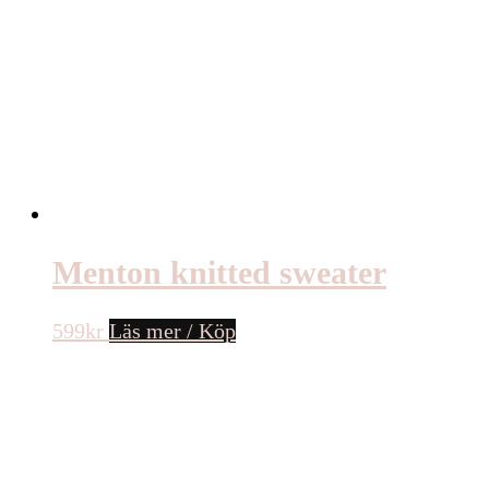
Menton knitted sweater
599
kr
Läs mer / Köp