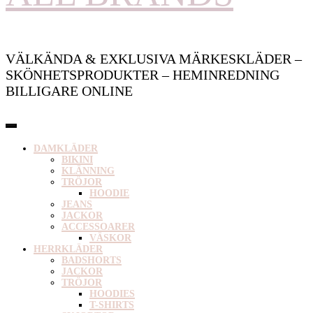
VÄLKÄNDA & EXKLUSIVA MÄRKESKLÄDER –
SKÖNHETSPRODUKTER – HEMINREDNING
BILLIGARE ONLINE
DAMKLÄDER
BIKINI
KLÄNNING
TRÖJOR
HOODIE
JEANS
JACKOR
ACCESSOARER
VÄSKOR
HERRKLÄDER
BADSHORTS
JACKOR
TRÖJOR
HOODIES
T-SHIRTS