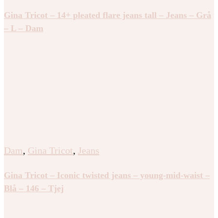
Gina Tricot – 14+ pleated flare jeans tall – Jeans – Grå
– L – Dam
Dam
,
Gina Tricot
,
Jeans
Gina Tricot – Iconic twisted jeans – young-mid-waist –
Blå – 146 – Tjej