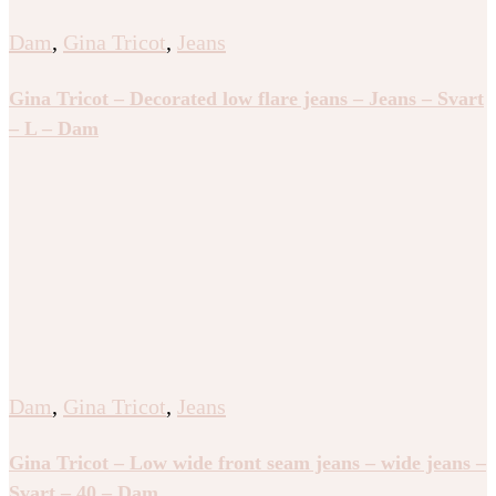
Dam
,
Gina Tricot
,
Jeans
Gina Tricot – Decorated low flare jeans – Jeans – Svart
– L – Dam
Dam
,
Gina Tricot
,
Jeans
Gina Tricot – Low wide front seam jeans – wide jeans –
Svart – 40 – Dam