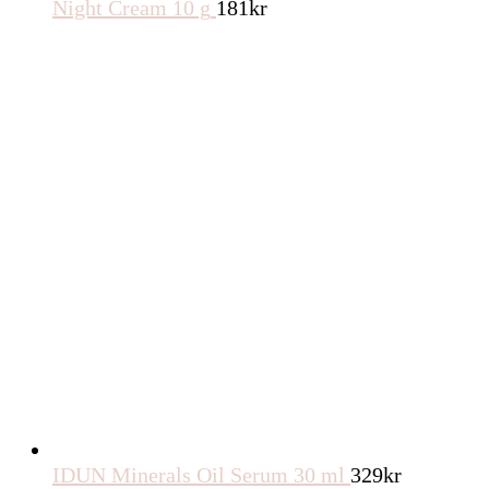
Night Cream 10 g
181
kr
IDUN Minerals Oil Serum 30 ml
329
kr