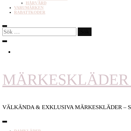
HÅRVÅRD
VARUMÄRKEN
RABATTKODER
Sök
efter:
MÄRKESKLÄDER 
VÄLKÄNDA & EXKLUSIVA MÄRKESKLÄDER – S