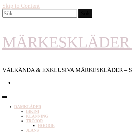
Skip to Content
Sök
efter:
MÄRKESKLÄDER 
VÄLKÄNDA & EXKLUSIVA MÄRKESKLÄDER – S
DAMKLÄDER
BIKINI
KLÄNNING
TRÖJOR
HOODIE
JEANS