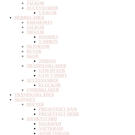
JACKOR
ACCESSOARER
VÄSKOR
HERRKLÄDER
BADSHORTS
JACKOR
TRÖJOR
HOODIES
T-SHIRTS
SKJORTOR
BYXOR
SKOR
JORDAN
TRÄNINGSKLÄDER
GYM BYXOR
GYM T-SHIRT
ACCESSOARER
KLOCKOR
UNDERKLÄDER
TRÄNINGSKLÄDER
SKÖNHET
DOFTER
PRESENTSET DAM
PRESENTSET HERR
ANSIKTSVÅRD
DAGKRÄM
NATTKRÄM
ANSIKTSMASK