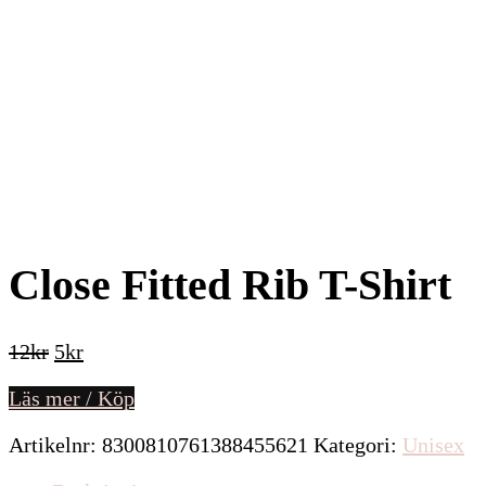
Close Fitted Rib T-Shirt
Det
Det
12
kr
5
kr
ursprungliga
nuvarande
Läs mer / Köp
priset
priset
var:
är:
Artikelnr:
8300810761388455621
Kategori:
Unisex
12kr.
5kr.