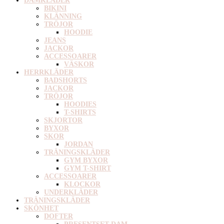
DAMKLÄDER
BIKINI
KLÄNNING
TRÖJOR
HOODIE
JEANS
JACKOR
ACCESSOARER
VÄSKOR
HERRKLÄDER
BADSHORTS
JACKOR
TRÖJOR
HOODIES
T-SHIRTS
SKJORTOR
BYXOR
SKOR
JORDAN
TRÄNINGSKLÄDER
GYM BYXOR
GYM T-SHIRT
ACCESSOARER
KLOCKOR
UNDERKLÄDER
TRÄNINGSKLÄDER
SKÖNHET
DOFTER