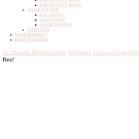
PRESENTSET DAM
PRESENTSET HERR
ANSIKTSVÅRD
DAGKRÄM
NATTKRÄM
ANSIKTSMASK
HÅRVÅRD
VARUMÄRKEN
RABATTKODER
All Brands Mårkeskläder
Webbutik
Unisex
Close Fitt
Rea!