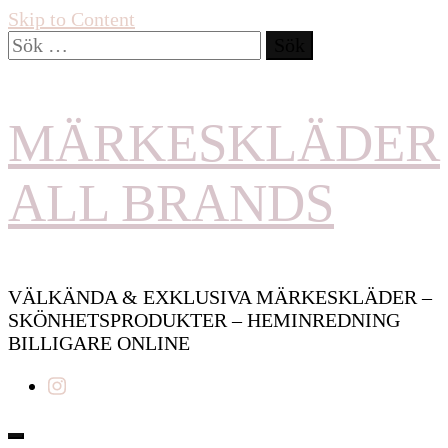
Skip to Content
Sök
efter:
MÄRKESKLÄDER
ALL BRANDS
VÄLKÄNDA & EXKLUSIVA MÄRKESKLÄDER –
SKÖNHETSPRODUKTER – HEMINREDNING
BILLIGARE ONLINE