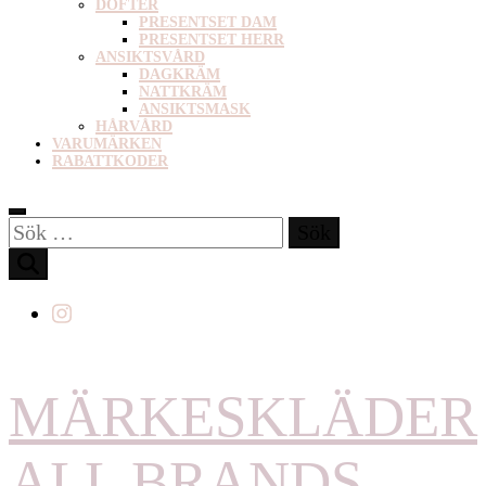
DOFTER
PRESENTSET DAM
PRESENTSET HERR
ANSIKTSVÅRD
DAGKRÄM
NATTKRÄM
ANSIKTSMASK
HÅRVÅRD
VARUMÄRKEN
RABATTKODER
Sök
efter:
MÄRKESKLÄDER
ALL BRANDS