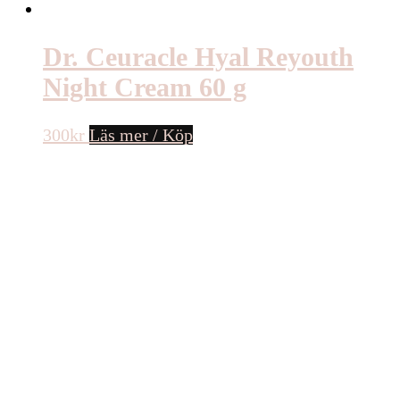
Dr. Ceuracle Hyal Reyouth
Night Cream 60 g
300
kr
Läs mer / Köp