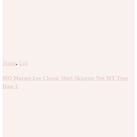
Jeans
,
Lee
MQ Marqet Lee Classic Shirt Skjortor Not MY Type
Dam L