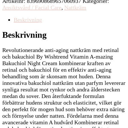
Artikelnr:
8396908689657060937
Kategorier:
Ansiktsvård / Facial Care
,
Nattkräm
Beskrivning
Beskrivning
Revolutionerande anti-aging nattkräm med retinal
och bakuchiol By Wishtrend Vitamin A-mazing
Bakuchiol Night Cream kombinerar kraften av
retinal och bakuchiol för en effektiv anti-aging
behandling som är skonsam mot huden. Denna
innovativa bakuchiol nattkräm utan parfym levererar
synliga resultat mot rynkor och andra ålderstecken
medan du sover. Den återfuktande formulan
förbättrar hudens struktur och elasticitet, vilket gör
den perfekt för mogen hud som behöver extra näring
och förnyelse under natten. Fördelarna med denna
avancerade vitamin A hudvård Kombinerar retinal