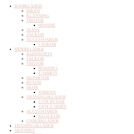
DAMKLÄDER
BIKINI
KLÄNNING
TRÖJOR
HOODIE
JEANS
JACKOR
ACCESSOARER
VÄSKOR
HERRKLÄDER
BADSHORTS
JACKOR
TRÖJOR
HOODIES
T-SHIRTS
SKJORTOR
BYXOR
SKOR
JORDAN
TRÄNINGSKLÄDER
GYM BYXOR
GYM T-SHIRT
ACCESSOARER
KLOCKOR
UNDERKLÄDER
TRÄNINGSKLÄDER
SKÖNHET