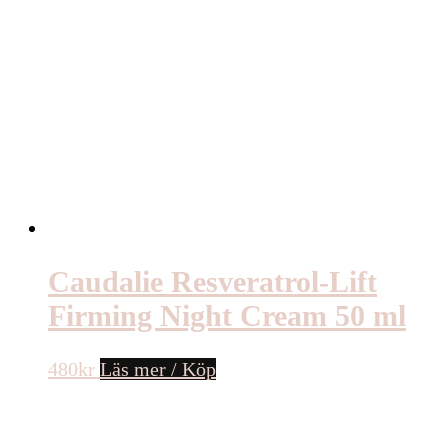
Caudalie Resveratrol-Lift
Firming Night Cream 50 ml
480
kr
Läs mer / Köp