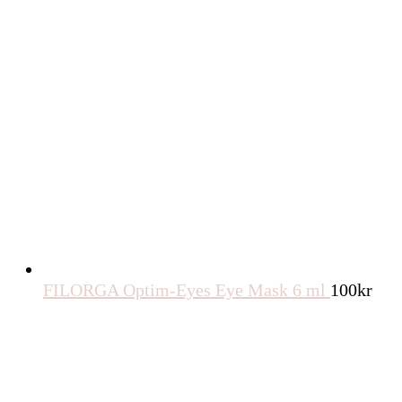
FILORGA Optim-Eyes Eye Mask 6 ml
100
kr