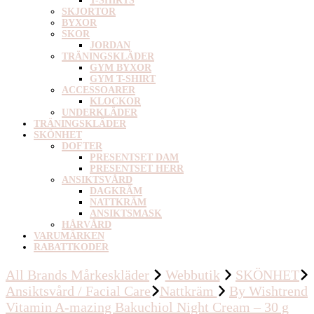
T-SHIRTS
SKJORTOR
BYXOR
SKOR
JORDAN
TRÄNINGSKLÄDER
GYM BYXOR
GYM T-SHIRT
ACCESSOARER
KLOCKOR
UNDERKLÄDER
TRÄNINGSKLÄDER
SKÖNHET
DOFTER
PRESENTSET DAM
PRESENTSET HERR
ANSIKTSVÅRD
DAGKRÄM
NATTKRÄM
ANSIKTSMASK
HÅRVÅRD
VARUMÄRKEN
RABATTKODER
All Brands Mårkeskläder
Webbutik
SKÖNHET
Ansiktsvård / Facial Care
Nattkräm
By Wishtrend
Vitamin A-mazing Bakuchiol Night Cream – 30 g