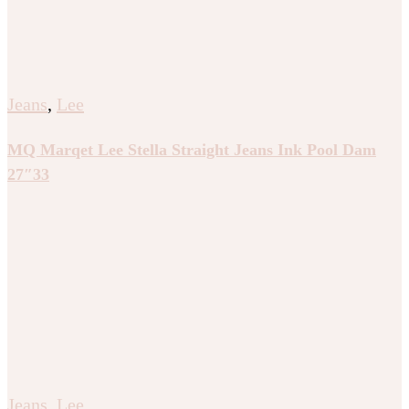
Jeans
,
Lee
MQ Marqet Lee Stella Straight Jeans Ink Pool Dam
27″33
Jeans
,
Lee