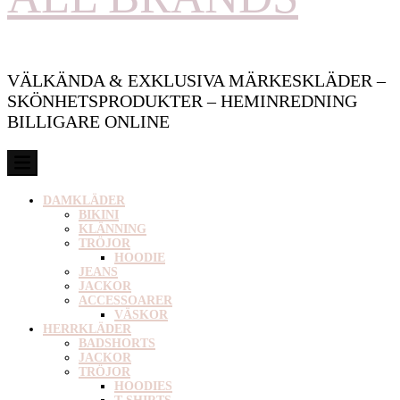
VÄLKÄNDA & EXKLUSIVA MÄRKESKLÄDER –
SKÖNHETSPRODUKTER – HEMINREDNING
BILLIGARE ONLINE
DAMKLÄDER
BIKINI
KLÄNNING
TRÖJOR
HOODIE
JEANS
JACKOR
ACCESSOARER
VÄSKOR
HERRKLÄDER
BADSHORTS
JACKOR
TRÖJOR
HOODIES