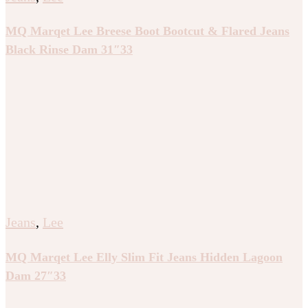
MQ Marqet Lee Breese Boot Bootcut & Flared Jeans
Black Rinse Dam 31″33
Jeans
,
Lee
MQ Marqet Lee Elly Slim Fit Jeans Hidden Lagoon
Dam 27″33