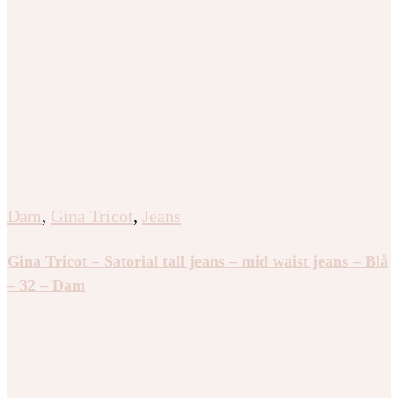
Dam
,
Gina Tricot
,
Jeans
Gina Tricot – Satorial tall jeans – mid waist jeans – Blå
– 32 – Dam