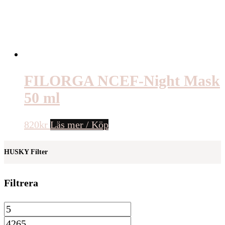
FILORGA NCEF-Night Mask
50 ml
820
kr
Läs mer / Köp
HUSKY Filter
Filtrera