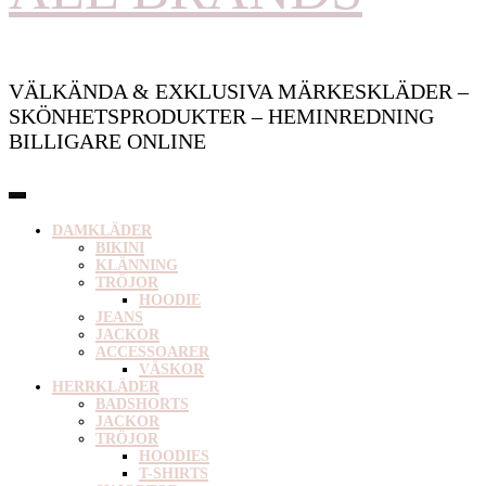
VÄLKÄNDA & EXKLUSIVA MÄRKESKLÄDER –
SKÖNHETSPRODUKTER – HEMINREDNING
BILLIGARE ONLINE
DAMKLÄDER
BIKINI
KLÄNNING
TRÖJOR
HOODIE
JEANS
JACKOR
ACCESSOARER
VÄSKOR
HERRKLÄDER
BADSHORTS
JACKOR
TRÖJOR
HOODIES
T-SHIRTS