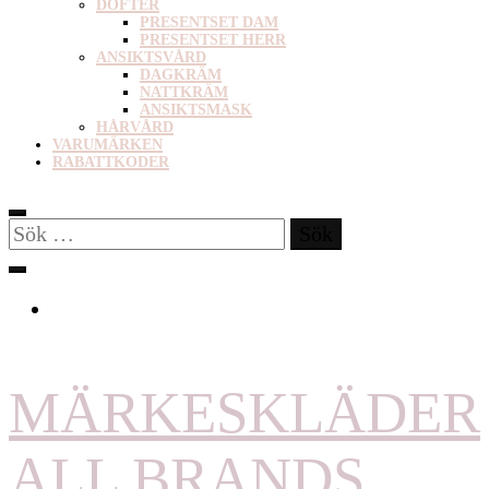
DOFTER
PRESENTSET DAM
PRESENTSET HERR
ANSIKTSVÅRD
DAGKRÄM
NATTKRÄM
ANSIKTSMASK
HÅRVÅRD
VARUMÄRKEN
RABATTKODER
Sök
efter:
MÄRKESKLÄDER
ALL BRANDS