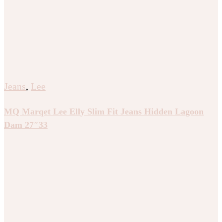
Jeans
,
Lee
MQ Marqet Lee Elly Slim Fit Jeans Hidden Lagoon
Dam 27″33