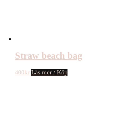
Straw beach bag
400
kr
Läs mer / Köp