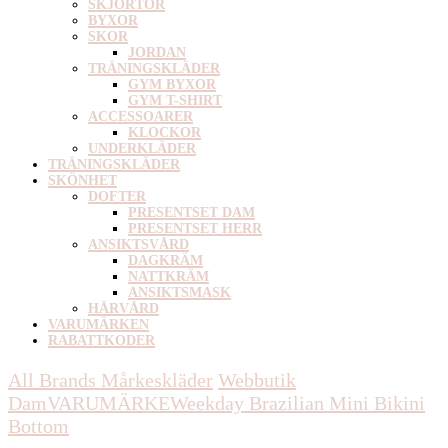
SKJORTOR
BYXOR
SKOR
JORDAN
TRÄNINGSKLÄDER
GYM BYXOR
GYM T-SHIRT
ACCESSOARER
KLOCKOR
UNDERKLÄDER
TRÄNINGSKLÄDER
SKÖNHET
DOFTER
PRESENTSET DAM
PRESENTSET HERR
ANSIKTSVÅRD
DAGKRÄM
NATTKRÄM
ANSIKTSMASK
HÅRVÅRD
VARUMÄRKEN
RABATTKODER
All Brands Mårkeskläder
Webbutik
Dam
VARUMÄRKE
Weekday
Brazilian Mini Bikini
Bottom