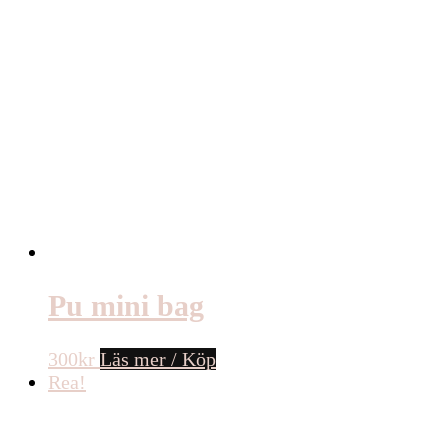
Pu mini bag
300
kr
Läs mer / Köp
Rea!