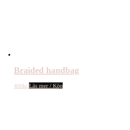
Braided handbag
400
kr
Läs mer / Köp