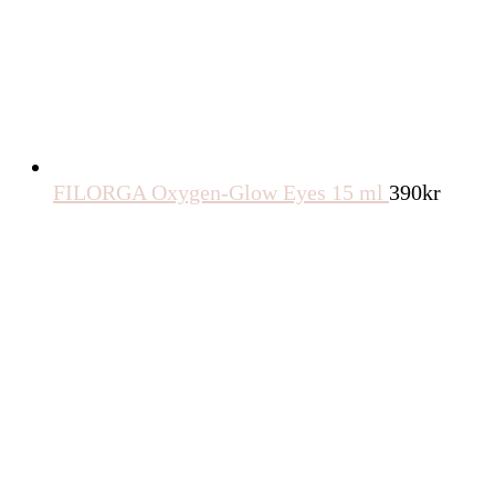
FILORGA Oxygen-Glow Eyes 15 ml
390
kr