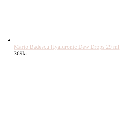
Mario Badescu Hyaluronic Dew Drops 29 ml
369
kr