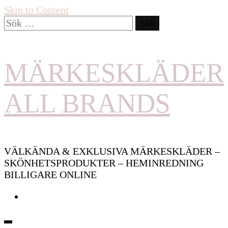
Skip to Content
Sök
efter:
MÄRKESKLÄDER
ALL BRANDS
VÄLKÄNDA & EXKLUSIVA MÄRKESKLÄDER –
SKÖNHETSPRODUKTER – HEMINREDNING
BILLIGARE ONLINE