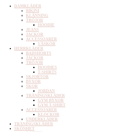
DAMKLÄDER
BIKINI
KLÄNNING
TRÖJOR
HOODIE
JEANS
JACKOR
ACCESSOARER
VÄSKOR
HERRKLÄDER
BADSHORTS
JACKOR
TRÖJOR
HOODIES
T-SHIRTS
SKJORTOR
BYXOR
SKOR
JORDAN
TRÄNINGSKLÄDER
GYM BYXOR
GYM T-SHIRT
ACCESSOARER
KLOCKOR
UNDERKLÄDER
TRÄNINGSKLÄDER
SKÖNHET