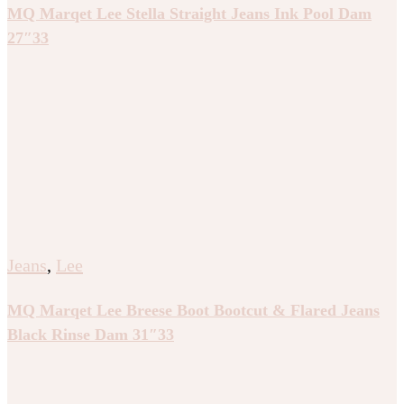
MQ Marqet Lee Stella Straight Jeans Ink Pool Dam
27″33
Jeans
,
Lee
MQ Marqet Lee Breese Boot Bootcut & Flared Jeans
Black Rinse Dam 31″33