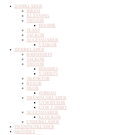
DAMKLÄDER
BIKINI
KLÄNNING
TRÖJOR
HOODIE
JEANS
JACKOR
ACCESSOARER
VÄSKOR
HERRKLÄDER
BADSHORTS
JACKOR
TRÖJOR
HOODIES
T-SHIRTS
SKJORTOR
BYXOR
SKOR
JORDAN
TRÄNINGSKLÄDER
GYM BYXOR
GYM T-SHIRT
ACCESSOARER
KLOCKOR
UNDERKLÄDER
TRÄNINGSKLÄDER
SKÖNHET