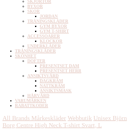
SKJORTOR
BYXOR
SKOR
JORDAN
TRÄNINGSKLÄDER
GYM BYXOR
GYM T-SHIRT
ACCESSOARER
KLOCKOR
UNDERKLÄDER
TRÄNINGSKLÄDER
SKÖNHET
DOFTER
PRESENTSET DAM
PRESENTSET HERR
ANSIKTSVÅRD
DAGKRÄM
NATTKRÄM
ANSIKTSMASK
HÅRVÅRD
VARUMÄRKEN
RABATTKODER
All Brands Mårkeskläder
Webbutik
Unisex
Björn
Borg Centre High Neck T-shirt Svart, L