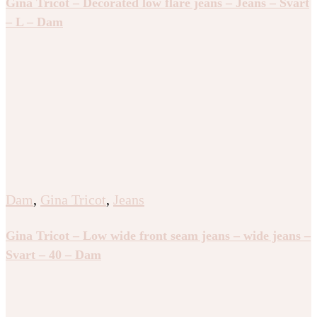
Gina Tricot – Decorated low flare jeans – Jeans – Svart
– L – Dam
Dam
,
Gina Tricot
,
Jeans
Gina Tricot – Low wide front seam jeans – wide jeans –
Svart – 40 – Dam