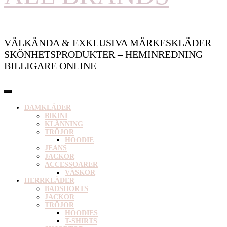
VÄLKÄNDA & EXKLUSIVA MÄRKESKLÄDER –
SKÖNHETSPRODUKTER – HEMINREDNING
BILLIGARE ONLINE
DAMKLÄDER
BIKINI
KLÄNNING
TRÖJOR
HOODIE
JEANS
JACKOR
ACCESSOARER
VÄSKOR
HERRKLÄDER
BADSHORTS
JACKOR
TRÖJOR
HOODIES
T-SHIRTS