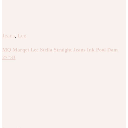
Jeans
,
Lee
MQ Marqet Lee Stella Straight Jeans Ink Pool Dam
27″33