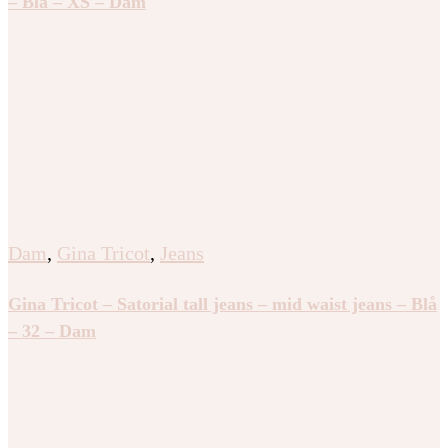
– Blå – XS – Dam
Dam
,
Gina Tricot
,
Jeans
Gina Tricot – Satorial tall jeans – mid waist jeans – Blå
– 32 – Dam