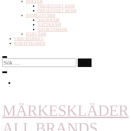
DOFTER
PRESENTSET DAM
PRESENTSET HERR
ANSIKTSVÅRD
DAGKRÄM
NATTKRÄM
ANSIKTSMASK
HÅRVÅRD
VARUMÄRKEN
RABATTKODER
Sök
efter:
MÄRKESKLÄDER
ALL BRANDS