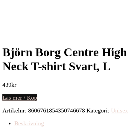
Björn Borg Centre High
Neck T-shirt Svart, L
439
kr
Läs mer / Köp
Artikelnr:
8606761854350746678
Kategori:
Unisex
Beskrivning