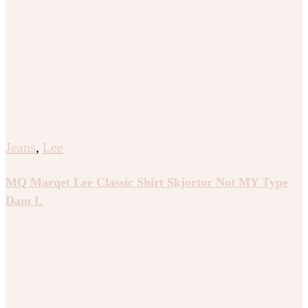
Jeans
,
Lee
MQ Marqet Lee Classic Shirt Skjortor Not MY Type
Dam L