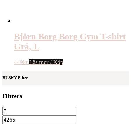
Björn Borg Borg Gym T-shirt
Grå, L
449
kr
Läs mer / Köp
HUSKY Filter
Filtrera