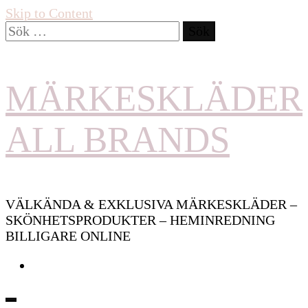
Skip to Content
Sök
efter:
MÄRKESKLÄDER
ALL BRANDS
VÄLKÄNDA & EXKLUSIVA MÄRKESKLÄDER –
SKÖNHETSPRODUKTER – HEMINREDNING
BILLIGARE ONLINE