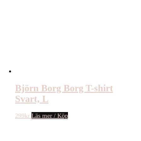
Björn Borg Borg T-shirt
Svart, L
299
kr
Läs mer / Köp