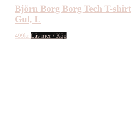
Björn Borg Borg Tech T-shirt
Gul, L
499
kr
Läs mer / Köp