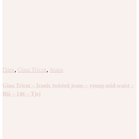
Dam
,
Gina Tricot
,
Jeans
Gina Tricot – Iconic twisted jeans – young-mid-waist –
Blå – 146 – Tjej