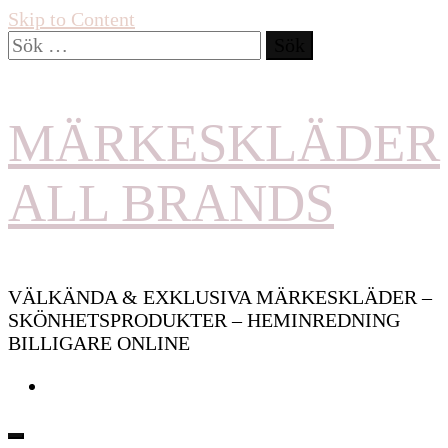
Skip to Content
Sök
efter:
MÄRKESKLÄDER
ALL BRANDS
VÄLKÄNDA & EXKLUSIVA MÄRKESKLÄDER –
SKÖNHETSPRODUKTER – HEMINREDNING
BILLIGARE ONLINE