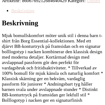
Artikelnr:
8606769212684640429
Kategori:
Unisex
Beskrivning
Beskrivning
Mjuk bomullskomfort möter unik stil i denna barn t-
shirt från Borg Essential-kollektionen. Med ett
djärvt BB-konturtryck på framsidan och en signatur
bolllogotyp i nacken kombinerar den klassisk design
med moderna detaljer. Kortärmad design med
avslappnad passform gör den perfekt för
vardagsbruk och fritidsaktiviteter. * Tillverkad av
100% bomull för mjuk känsla och naturlig komfort *
Klassisk skärning ger en bekväm, vardaglig
passform för juniorer * Andningsbart tyg håller
barnen svala under avslappnade stunder * Distinkt
BB-konturtryck på framsidan ger lekfull stil *
Bolllogotyp i nacken ger en signaturfinish