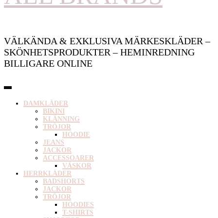
VÄLKÄNDA & EXKLUSIVA MÄRKESKLÄDER –
SKÖNHETSPRODUKTER – HEMINREDNING
BILLIGARE ONLINE
DAMKLÄDER
BIKINI
KLÄNNING
TRÖJOR
HOODIE
JEANS
JACKOR
ACCESSOARER
VÄSKOR
HERRKLÄDER
BADSHORTS
JACKOR
TRÖJOR
HOODIES
T-SHIRTS