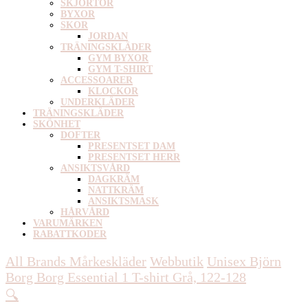
SKJORTOR
BYXOR
SKOR
JORDAN
TRÄNINGSKLÄDER
GYM BYXOR
GYM T-SHIRT
ACCESSOARER
KLOCKOR
UNDERKLÄDER
TRÄNINGSKLÄDER
SKÖNHET
DOFTER
PRESENTSET DAM
PRESENTSET HERR
ANSIKTSVÅRD
DAGKRÄM
NATTKRÄM
ANSIKTSMASK
HÅRVÅRD
VARUMÄRKEN
RABATTKODER
All Brands Mårkeskläder
Webbutik
Unisex
Björn
Borg Borg Essential 1 T-shirt Grå, 122-128
🔍