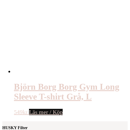
Björn Borg Borg Gym Long
Sleeve T-shirt Grå, L
549
kr
Läs mer / Köp
HUSKY Filter