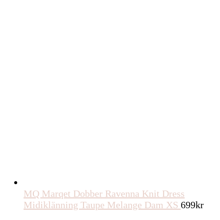
priset
priset
var:
är:
12kr.
9kr.
MQ Marqet Dobber Ravenna Knit Dress
Midiklänning Taupe Melange Dam XS
699
kr