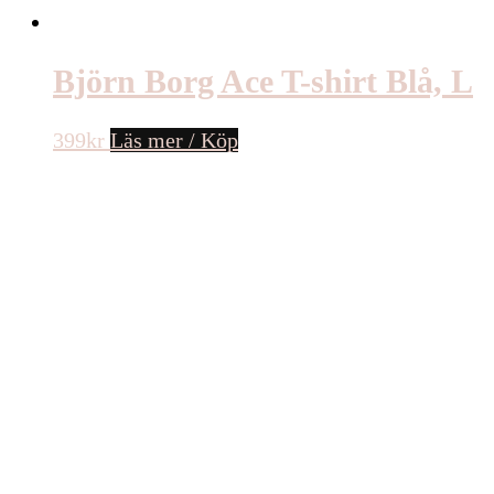
Björn Borg Ace T-shirt Blå, L
399
kr
Läs mer / Köp