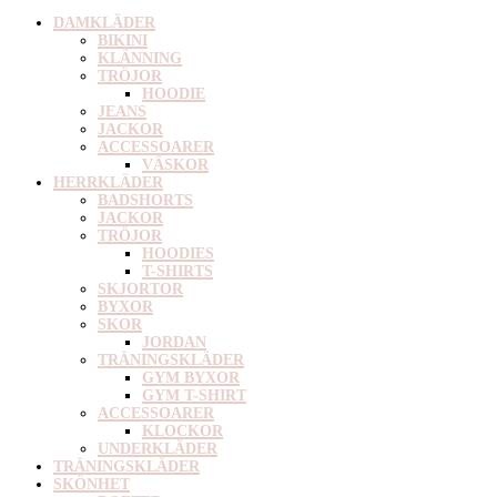
DAMKLÄDER
BIKINI
KLÄNNING
TRÖJOR
HOODIE
JEANS
JACKOR
ACCESSOARER
VÄSKOR
HERRKLÄDER
BADSHORTS
JACKOR
TRÖJOR
HOODIES
T-SHIRTS
SKJORTOR
BYXOR
SKOR
JORDAN
TRÄNINGSKLÄDER
GYM BYXOR
GYM T-SHIRT
ACCESSOARER
KLOCKOR
UNDERKLÄDER
TRÄNINGSKLÄDER
SKÖNHET