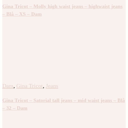
Gina Tricot – Molly high waist jeans – highwaist jeans
– Blå – XS – Dam
Dam
,
Gina Tricot
,
Jeans
Gina Tricot – Satorial tall jeans – mid waist jeans – Blå
– 32 – Dam