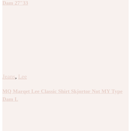
Dam 27″33
Jeans
,
Lee
MQ Marqet Lee Classic Shirt Skjortor Not MY Type
Dam L