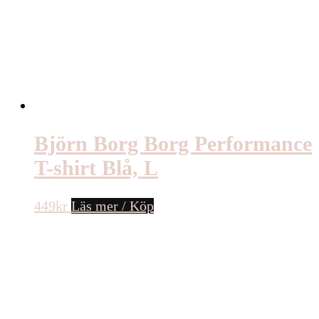
Björn Borg Borg Performance
T-shirt Blå, L
449
kr
Läs mer / Köp