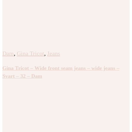
Dam
,
Gina Tricot
,
Jeans
Gina Tricot – Wide front seam jeans – wide jeans –
Svart – 32 – Dam