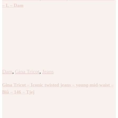
– L – Dam
Dam
,
Gina Tricot
,
Jeans
Gina Tricot – Iconic twisted jeans – young-mid-waist –
Blå – 146 – Tjej