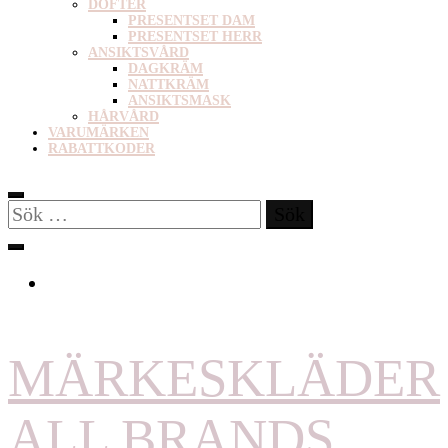
DOFTER
PRESENTSET DAM
PRESENTSET HERR
ANSIKTSVÅRD
DAGKRÄM
NATTKRÄM
ANSIKTSMASK
HÅRVÅRD
VARUMÄRKEN
RABATTKODER
Sök
efter:
MÄRKESKLÄDER
ALL BRANDS