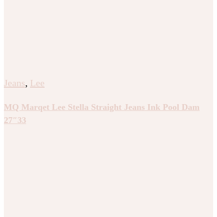
Jeans
,
Lee
MQ Marqet Lee Stella Straight Jeans Ink Pool Dam
27″33