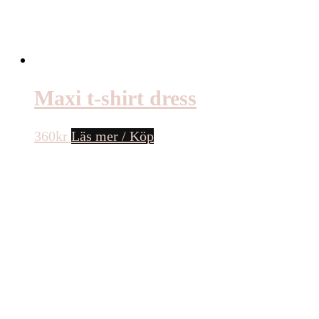
Maxi t-shirt dress
360
kr
Läs mer / Köp