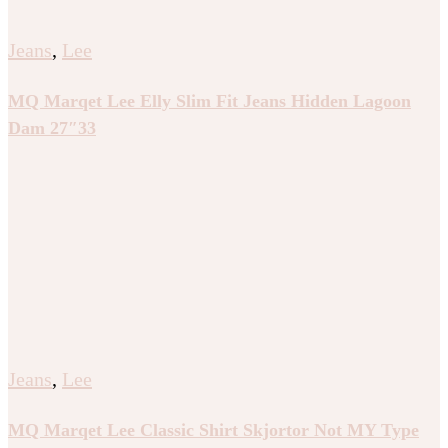
Jeans
,
Lee
MQ Marqet Lee Elly Slim Fit Jeans Hidden Lagoon
Dam 27″33
Jeans
,
Lee
MQ Marqet Lee Classic Shirt Skjortor Not MY Type