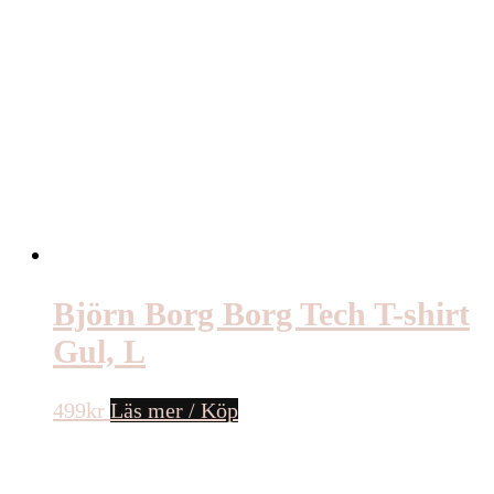
Björn Borg Borg Tech T-shirt
Gul, L
499
kr
Läs mer / Köp