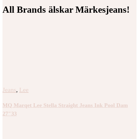
All Brands älskar Märkesjeans!
Jeans
,
Lee
MQ Marqet Lee Stella Straight Jeans Ink Pool Dam
27″33