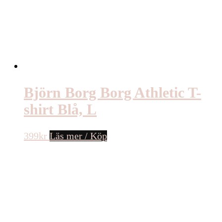
Björn Borg Borg Athletic T-
shirt Blå, L
399
kr
Läs mer / Köp