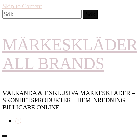
Skip to Content
Sök
efter:
MÄRKESKLÄDER
ALL BRANDS
VÄLKÄNDA & EXKLUSIVA MÄRKESKLÄDER –
SKÖNHETSPRODUKTER – HEMINREDNING
BILLIGARE ONLINE