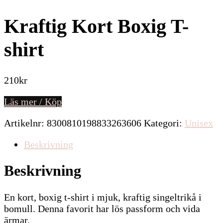
Kraftig Kort Boxig T-
shirt
210
kr
Läs mer / Köp
Artikelnr:
8300810198833263606
Kategori:
Unisex
Beskrivning
Beskrivning
En kort, boxig t-shirt i mjuk, kraftig singeltrikå i
bomull. Denna favorit har lös passform och vida
ärmar.