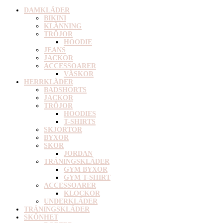
DAMKLÄDER
BIKINI
KLÄNNING
TRÖJOR
HOODIE
JEANS
JACKOR
ACCESSOARER
VÄSKOR
HERRKLÄDER
BADSHORTS
JACKOR
TRÖJOR
HOODIES
T-SHIRTS
SKJORTOR
BYXOR
SKOR
JORDAN
TRÄNINGSKLÄDER
GYM BYXOR
GYM T-SHIRT
ACCESSOARER
KLOCKOR
UNDERKLÄDER
TRÄNINGSKLÄDER
SKÖNHET