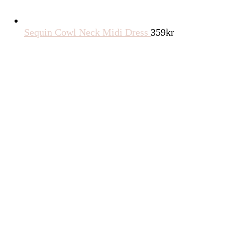
Sequin Cowl Neck Midi Dress
359
kr