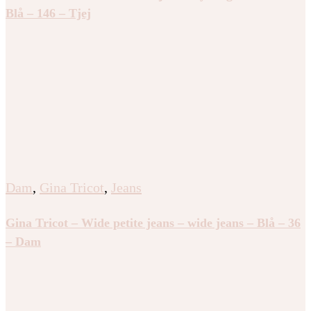
Blå – 146 – Tjej
Dam
,
Gina Tricot
,
Jeans
Gina Tricot – Wide petite jeans – wide jeans – Blå – 36
– Dam