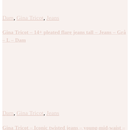
Dam
,
Gina Tricot
,
Jeans
Gina Tricot – 14+ pleated flare jeans tall – Jeans – Grå
– L – Dam
Dam
,
Gina Tricot
,
Jeans
Gina Tricot – Iconic twisted jeans – young-mid-waist –