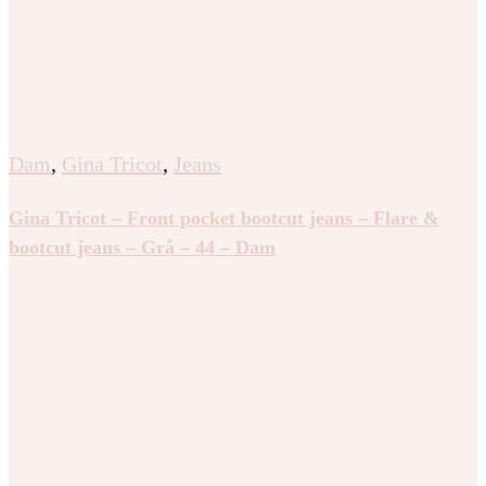
Dam
,
Gina Tricot
,
Jeans
Gina Tricot – Front pocket bootcut jeans – Flare &
bootcut jeans – Grå – 44 – Dam