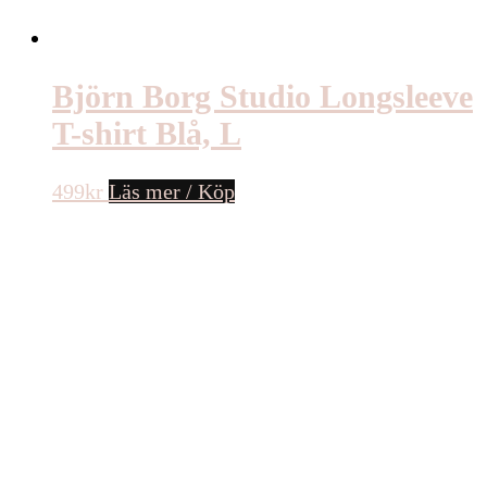
Björn Borg Studio Longsleeve
T-shirt Blå, L
499
kr
Läs mer / Köp