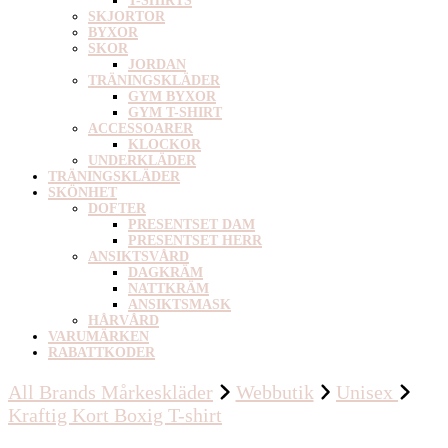
T-SHIRTS
SKJORTOR
BYXOR
SKOR
JORDAN
TRÄNINGSKLÄDER
GYM BYXOR
GYM T-SHIRT
ACCESSOARER
KLOCKOR
UNDERKLÄDER
TRÄNINGSKLÄDER
SKÖNHET
DOFTER
PRESENTSET DAM
PRESENTSET HERR
ANSIKTSVÅRD
DAGKRÄM
NATTKRÄM
ANSIKTSMASK
HÅRVÅRD
VARUMÄRKEN
RABATTKODER
All Brands Mårkeskläder
Webbutik
Unisex
Kraftig Kort Boxig T-shirt