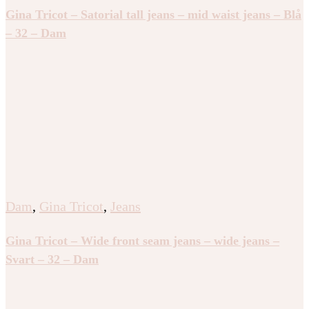
Gina Tricot – Satorial tall jeans – mid waist jeans – Blå
– 32 – Dam
Dam
,
Gina Tricot
,
Jeans
Gina Tricot – Wide front seam jeans – wide jeans –
Svart – 32 – Dam