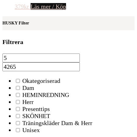
379
kr
Läs mer / Köp
HUSKY Filter
Filtrera
Okategoriserad
Dam
HEMINREDNING
Herr
Presenttips
SKÖNHET
Träningskläder Dam & Herr
Unisex