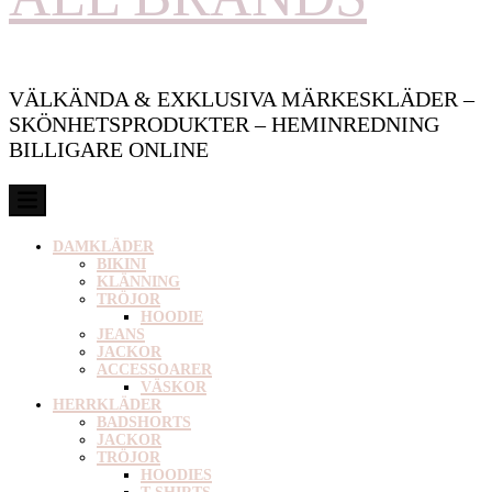
VÄLKÄNDA & EXKLUSIVA MÄRKESKLÄDER –
SKÖNHETSPRODUKTER – HEMINREDNING
BILLIGARE ONLINE
DAMKLÄDER
BIKINI
KLÄNNING
TRÖJOR
HOODIE
JEANS
JACKOR
ACCESSOARER
VÄSKOR
HERRKLÄDER
BADSHORTS
JACKOR
TRÖJOR
HOODIES