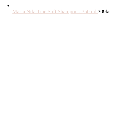
Maria Nila True Soft Shampoo - 350 ml
309
kr