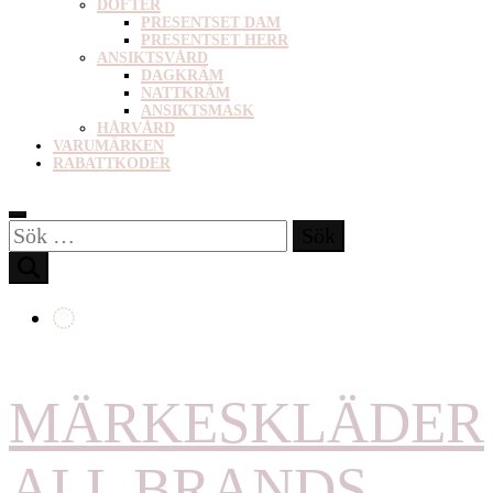
DOFTER
PRESENTSET DAM
PRESENTSET HERR
ANSIKTSVÅRD
DAGKRÄM
NATTKRÄM
ANSIKTSMASK
HÅRVÅRD
VARUMÄRKEN
RABATTKODER
Sök
efter:
MÄRKESKLÄDER
ALL BRANDS