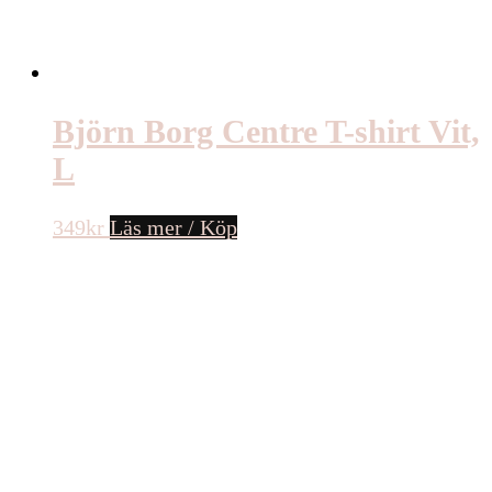
Björn Borg Centre T-shirt Vit,
L
349
kr
Läs mer / Köp