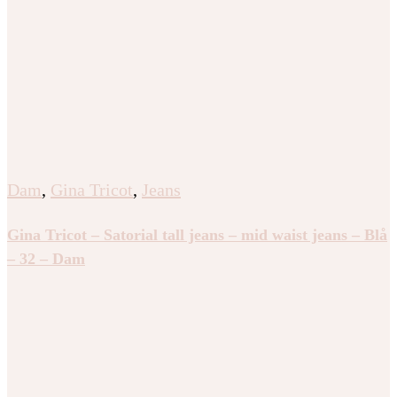
Dam
,
Gina Tricot
,
Jeans
Gina Tricot – Satorial tall jeans – mid waist jeans – Blå
– 32 – Dam