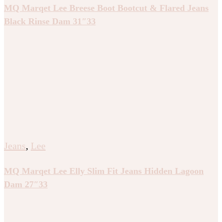
MQ Marqet Lee Breese Boot Bootcut & Flared Jeans
Black Rinse Dam 31″33
Jeans
,
Lee
MQ Marqet Lee Elly Slim Fit Jeans Hidden Lagoon
Dam 27″33