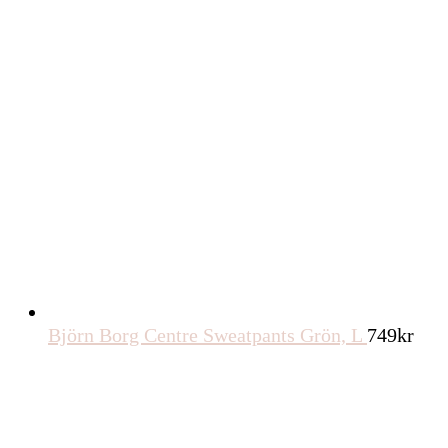
Björn Borg Centre Sweatpants Grön, L
749
kr