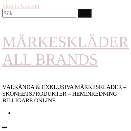
Skip to Content
Sök
efter:
MÄRKESKLÄDER
ALL BRANDS
VÄLKÄNDA & EXKLUSIVA MÄRKESKLÄDER –
SKÖNHETSPRODUKTER – HEMINREDNING
BILLIGARE ONLINE