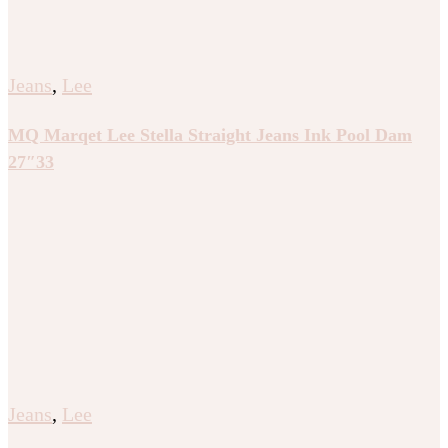
Jeans
,
Lee
MQ Marqet Lee Stella Straight Jeans Ink Pool Dam
27″33
Jeans
,
Lee