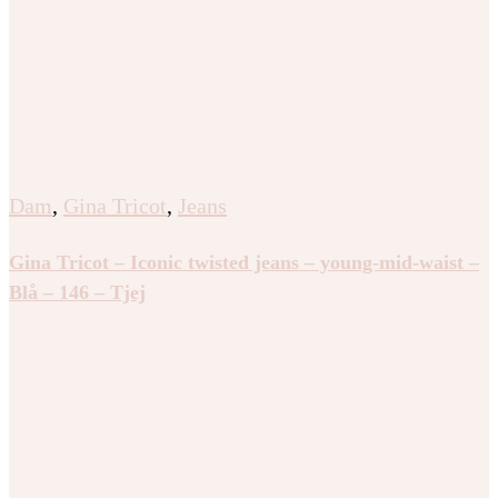
Dam
,
Gina Tricot
,
Jeans
Gina Tricot – Iconic twisted jeans – young-mid-waist –
Blå – 146 – Tjej