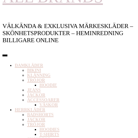
VÄLKÄNDA & EXKLUSIVA MÄRKESKLÄDER –
SKÖNHETSPRODUKTER – HEMINREDNING
BILLIGARE ONLINE
DAMKLÄDER
BIKINI
KLÄNNING
TRÖJOR
HOODIE
JEANS
JACKOR
ACCESSOARER
VÄSKOR
HERRKLÄDER
BADSHORTS
JACKOR
TRÖJOR
HOODIES
T-SHIRTS