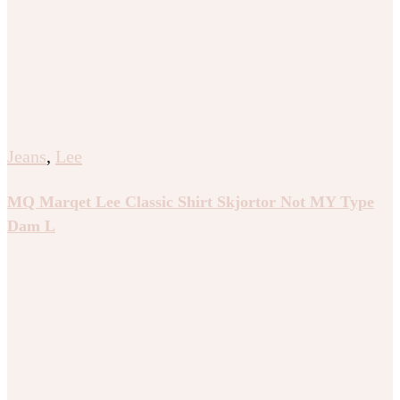
Jeans
,
Lee
MQ Marqet Lee Classic Shirt Skjortor Not MY Type
Dam L