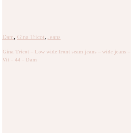
Dam
,
Gina Tricot
,
Jeans
Gina Tricot – Low wide front seam jeans – wide jeans –
Vit – 44 – Dam