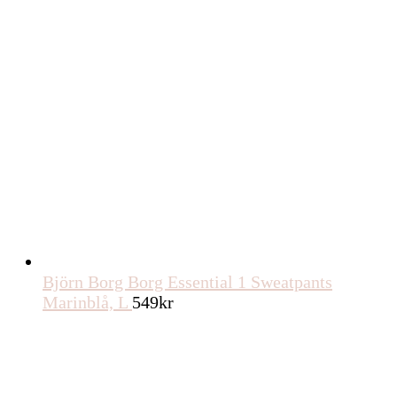
Björn Borg Borg Essential 1 Sweatpants
Marinblå, L
549
kr