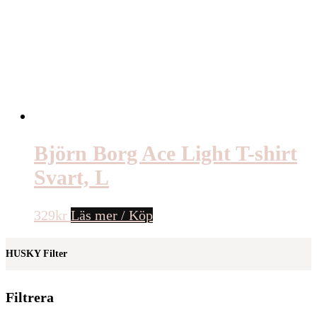
Björn Borg Ace Light T-shirt
Svart, L
329
kr
Läs mer / Köp
HUSKY Filter
Filtrera