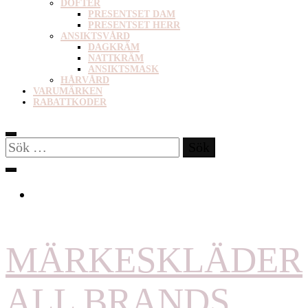
DOFTER
PRESENTSET DAM
PRESENTSET HERR
ANSIKTSVÅRD
DAGKRÄM
NATTKRÄM
ANSIKTSMASK
HÅRVÅRD
VARUMÄRKEN
RABATTKODER
Sök
efter:
MÄRKESKLÄDER
ALL BRANDS