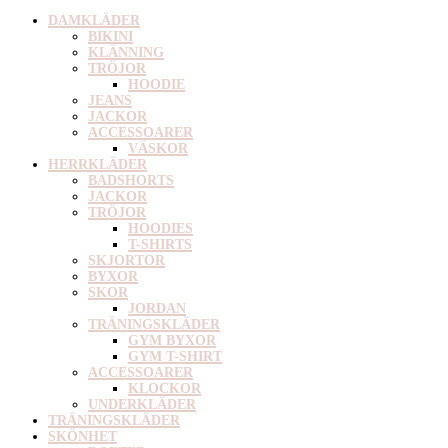
DAMKLÄDER
BIKINI
KLÄNNING
TRÖJOR
HOODIE
JEANS
JACKOR
ACCESSOARER
VÄSKOR
HERRKLÄDER
BADSHORTS
JACKOR
TRÖJOR
HOODIES
T-SHIRTS
SKJORTOR
BYXOR
SKOR
JORDAN
TRÄNINGSKLÄDER
GYM BYXOR
GYM T-SHIRT
ACCESSOARER
KLOCKOR
UNDERKLÄDER
TRÄNINGSKLÄDER
SKÖNHET