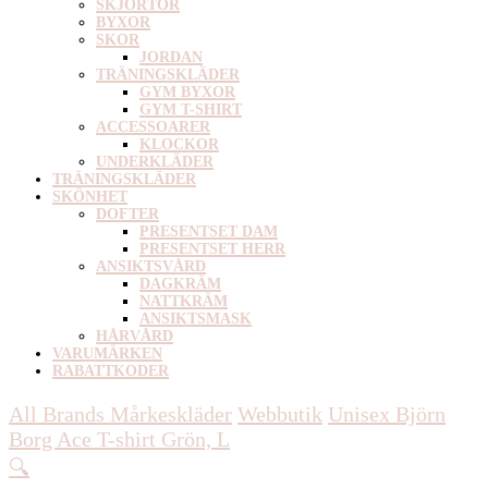
SKJORTOR
BYXOR
SKOR
JORDAN
TRÄNINGSKLÄDER
GYM BYXOR
GYM T-SHIRT
ACCESSOARER
KLOCKOR
UNDERKLÄDER
TRÄNINGSKLÄDER
SKÖNHET
DOFTER
PRESENTSET DAM
PRESENTSET HERR
ANSIKTSVÅRD
DAGKRÄM
NATTKRÄM
ANSIKTSMASK
HÅRVÅRD
VARUMÄRKEN
RABATTKODER
All Brands Mårkeskläder
Webbutik
Unisex
Björn
Borg Ace T-shirt Grön, L
🔍