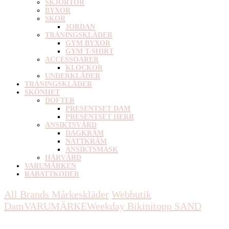
SKJORTOR
BYXOR
SKOR
JORDAN
TRÄNINGSKLÄDER
GYM BYXOR
GYM T-SHIRT
ACCESSOARER
KLOCKOR
UNDERKLÄDER
TRÄNINGSKLÄDER
SKÖNHET
DOFTER
PRESENTSET DAM
PRESENTSET HERR
ANSIKTSVÅRD
DAGKRÄM
NATTKRÄM
ANSIKTSMASK
HÅRVÅRD
VARUMÄRKEN
RABATTKODER
All Brands Mårkeskläder
Webbutik
Dam
VARUMÄRKE
Weekday
Bikinitopp SAND