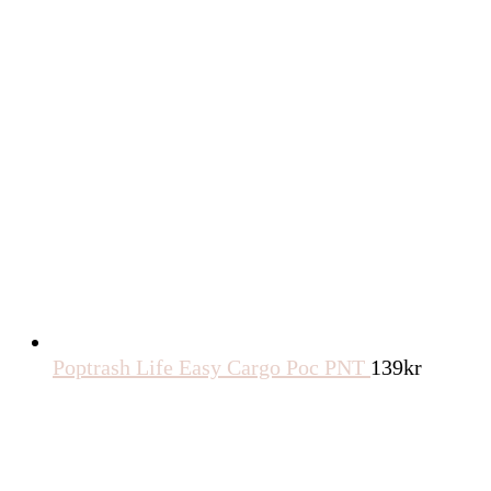
Poptrash Life Easy Cargo Poc PNT
139
kr