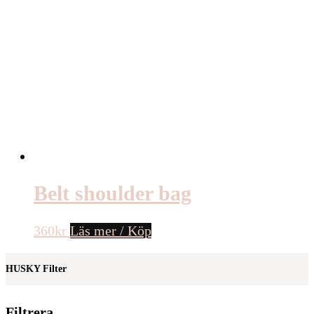
Belt shoulder bag
360
kr
Läs mer / Köp
HUSKY Filter
Filtrera