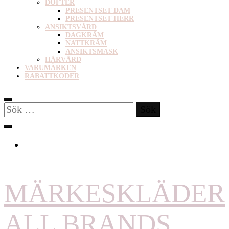
DOFTER
PRESENTSET DAM
PRESENTSET HERR
ANSIKTSVÅRD
DAGKRÄM
NATTKRÄM
ANSIKTSMASK
HÅRVÅRD
VARUMÄRKEN
RABATTKODER
Sök
efter:
MÄRKESKLÄDER
ALL BRANDS