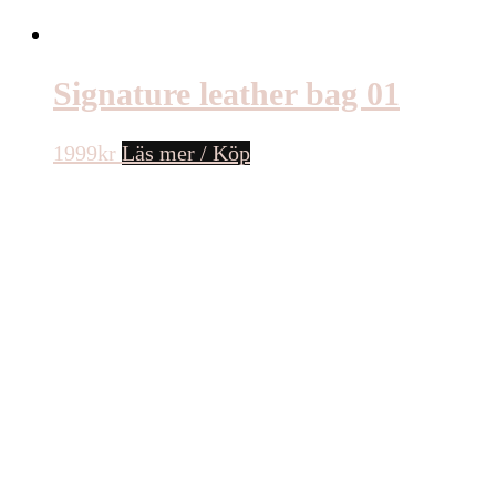
Signature leather bag 01
1999
kr
Läs mer / Köp