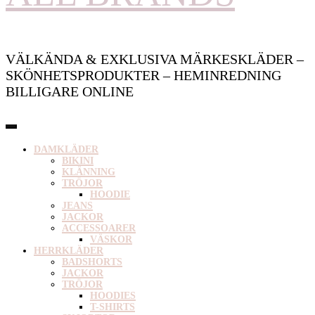
VÄLKÄNDA & EXKLUSIVA MÄRKESKLÄDER –
SKÖNHETSPRODUKTER – HEMINREDNING
BILLIGARE ONLINE
DAMKLÄDER
BIKINI
KLÄNNING
TRÖJOR
HOODIE
JEANS
JACKOR
ACCESSOARER
VÄSKOR
HERRKLÄDER
BADSHORTS
JACKOR
TRÖJOR
HOODIES
T-SHIRTS