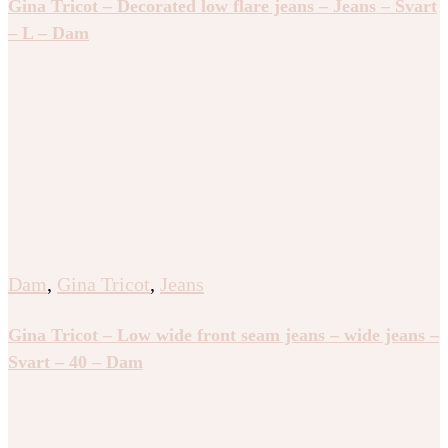
Gina Tricot – Decorated low flare jeans – Jeans – Svart
– L – Dam
Dam
,
Gina Tricot
,
Jeans
Gina Tricot – Low wide front seam jeans – wide jeans –
Svart – 40 – Dam