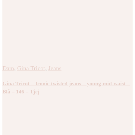
Dam
,
Gina Tricot
,
Jeans
Gina Tricot – Iconic twisted jeans – young-mid-waist –
Blå – 146 – Tjej