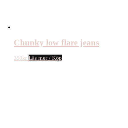
Chunky low flare jeans
350
kr
Läs mer / Köp