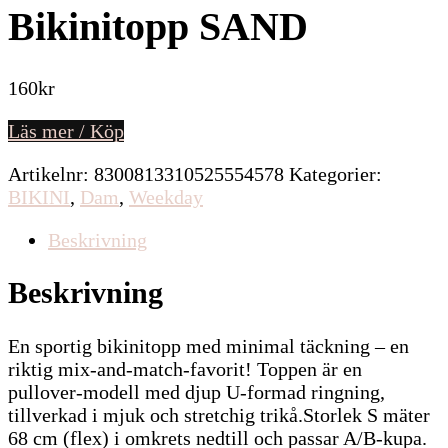
Bikinitopp SAND
160
kr
Läs mer / Köp
Artikelnr:
8300813310525554578
Kategorier:
BIKINI
,
Dam
,
Weekday
Beskrivning
Beskrivning
En sportig bikinitopp med minimal täckning – en
riktig mix-and-match-favorit! Toppen är en
pullover-modell med djup U-formad ringning,
tillverkad i mjuk och stretchig trikå.Storlek S mäter
68 cm (flex) i omkrets nedtill och passar A/B-kupa.