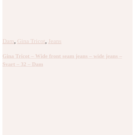
Dam
,
Gina Tricot
,
Jeans
Gina Tricot – Wide front seam jeans – wide jeans –
Svart – 32 – Dam