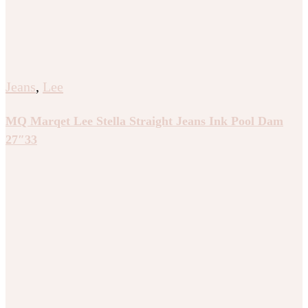
Jeans
,
Lee
MQ Marqet Lee Stella Straight Jeans Ink Pool Dam
27″33