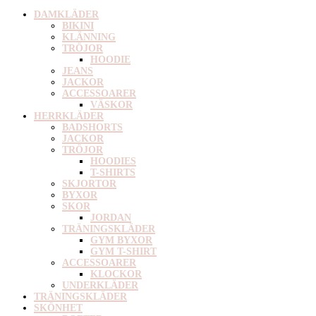
DAMKLÄDER
BIKINI
KLÄNNING
TRÖJOR
HOODIE
JEANS
JACKOR
ACCESSOARER
VÄSKOR
HERRKLÄDER
BADSHORTS
JACKOR
TRÖJOR
HOODIES
T-SHIRTS
SKJORTOR
BYXOR
SKOR
JORDAN
TRÄNINGSKLÄDER
GYM BYXOR
GYM T-SHIRT
ACCESSOARER
KLOCKOR
UNDERKLÄDER
TRÄNINGSKLÄDER
SKÖNHET