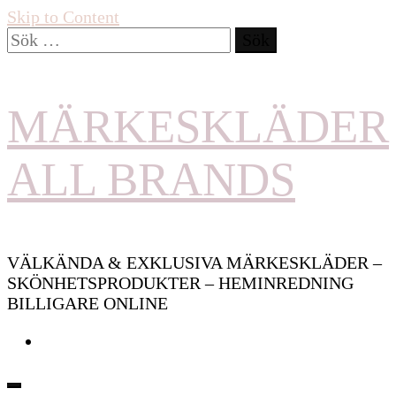
Skip to Content
Sök
efter:
MÄRKESKLÄDER
ALL BRANDS
VÄLKÄNDA & EXKLUSIVA MÄRKESKLÄDER –
SKÖNHETSPRODUKTER – HEMINREDNING
BILLIGARE ONLINE