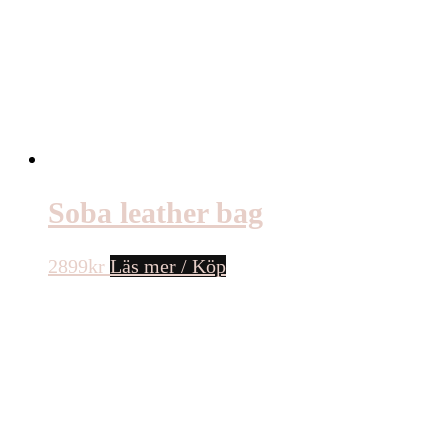
Soba leather bag
2899
kr
Läs mer / Köp