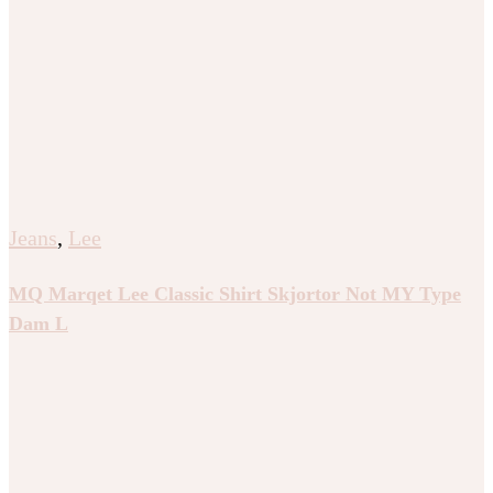
Jeans
,
Lee
MQ Marqet Lee Classic Shirt Skjortor Not MY Type
Dam L