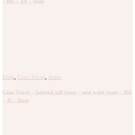
– Blå – XS – Dam
Dam
,
Gina Tricot
,
Jeans
Gina Tricot – Satorial tall jeans – mid waist jeans – Blå
– 32 – Dam