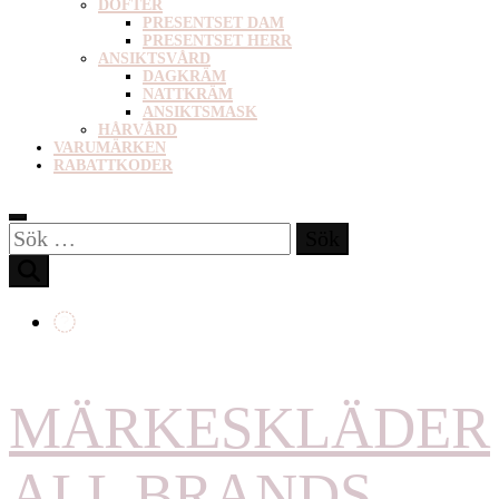
DOFTER
PRESENTSET DAM
PRESENTSET HERR
ANSIKTSVÅRD
DAGKRÄM
NATTKRÄM
ANSIKTSMASK
HÅRVÅRD
VARUMÄRKEN
RABATTKODER
Sök
efter:
MÄRKESKLÄDER
ALL BRANDS