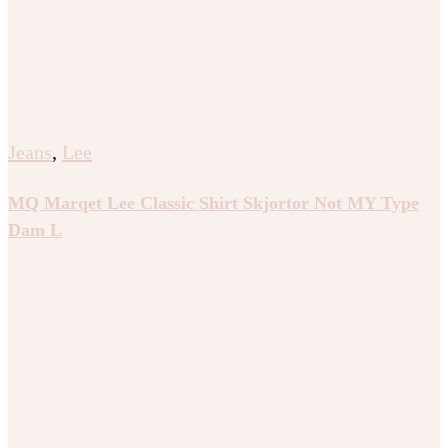
Jeans
,
Lee
MQ Marqet Lee Classic Shirt Skjortor Not MY Type
Dam L