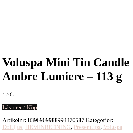
Voluspa Mini Tin Candle
Ambre Lumiere – 113 g
170
kr
Läs mer / Köp
Artikelnr:
8396909988993370587
Kategorier:
Doftljus
,
HEMINREDNING
,
Presenttips
,
Voluspa