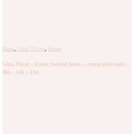
Dam
,
Gina Tricot
,
Jeans
Gina Tricot – Iconic twisted jeans – young-mid-waist –
Blå – 146 – Tjej