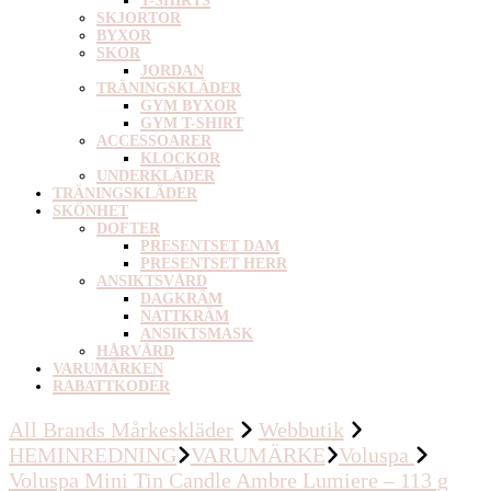
T-SHIRTS
SKJORTOR
BYXOR
SKOR
JORDAN
TRÄNINGSKLÄDER
GYM BYXOR
GYM T-SHIRT
ACCESSOARER
KLOCKOR
UNDERKLÄDER
TRÄNINGSKLÄDER
SKÖNHET
DOFTER
PRESENTSET DAM
PRESENTSET HERR
ANSIKTSVÅRD
DAGKRÄM
NATTKRÄM
ANSIKTSMASK
HÅRVÅRD
VARUMÄRKEN
RABATTKODER
All Brands Mårkeskläder
Webbutik
HEMINREDNING
VARUMÄRKE
Voluspa
Voluspa Mini Tin Candle Ambre Lumiere – 113 g