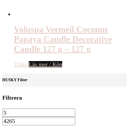
Voluspa Vermeil Coconut
Papaya Candle Decorative
Candle 127 g – 127 g
184
kr
Läs mer / Köp
HUSKY Filter
Filtrera