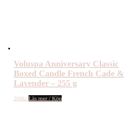
Voluspa Anniversary Classic
Boxed Candle French Cade &
Lavender – 255 g
399
kr
Läs mer / Köp