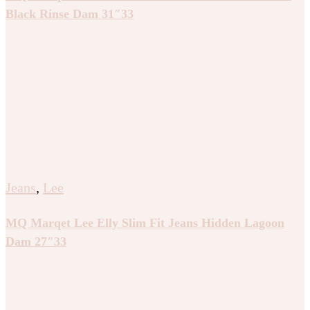
Black Rinse Dam 31″33
Jeans
,
Lee
MQ Marqet Lee Elly Slim Fit Jeans Hidden Lagoon
Dam 27″33