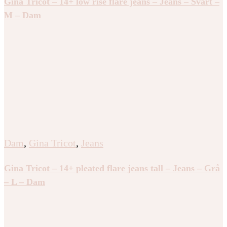
Gina Tricot – 14+ low rise flare jeans – Jeans – Svart –
M – Dam
Dam
,
Gina Tricot
,
Jeans
Gina Tricot – 14+ pleated flare jeans tall – Jeans – Grå
– L – Dam