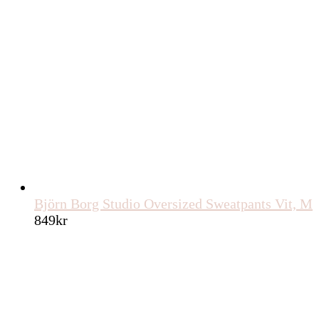
Björn Borg Studio Oversized Sweatpants Vit, M
849
kr