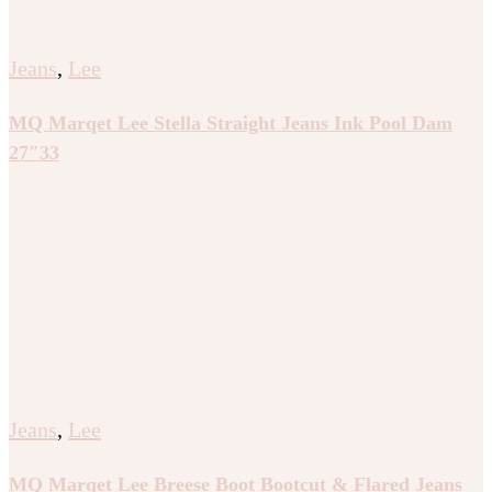
Jeans
,
Lee
MQ Marqet Lee Stella Straight Jeans Ink Pool Dam
27″33
Jeans
,
Lee
MQ Marqet Lee Breese Boot Bootcut & Flared Jeans