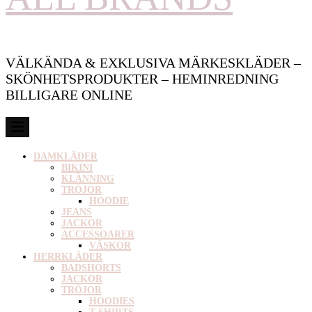
VÄLKÄNDA & EXKLUSIVA MÄRKESKLÄDER –
SKÖNHETSPRODUKTER – HEMINREDNING
BILLIGARE ONLINE
DAMKLÄDER
BIKINI
KLÄNNING
TRÖJOR
HOODIE
JEANS
JACKOR
ACCESSOARER
VÄSKOR
HERRKLÄDER
BADSHORTS
JACKOR
TRÖJOR
HOODIES