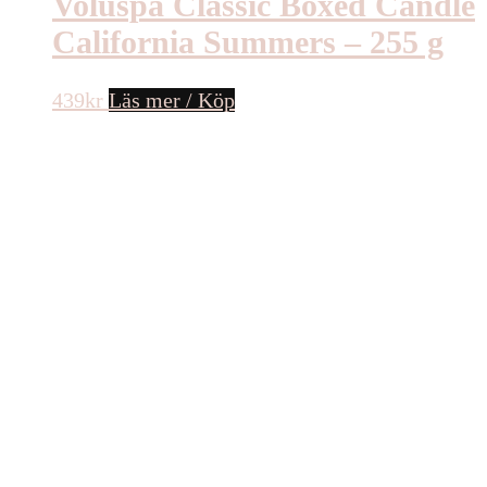
Voluspa Classic Boxed Candle
California Summers – 255 g
439
kr
Läs mer / Köp