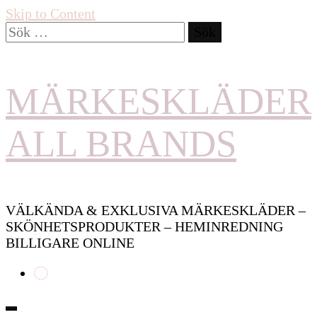
Skip to Content
Sök
efter:
MÄRKESKLÄDER
ALL BRANDS
VÄLKÄNDA & EXKLUSIVA MÄRKESKLÄDER –
SKÖNHETSPRODUKTER – HEMINREDNING
BILLIGARE ONLINE