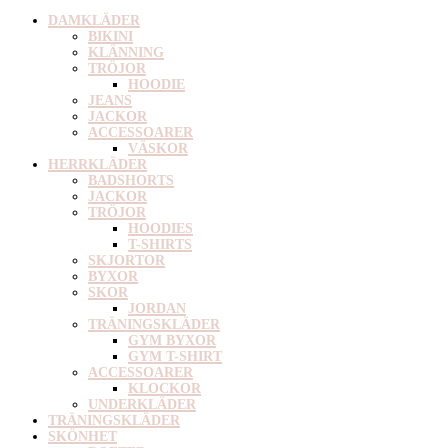
DAMKLÄDER
BIKINI
KLÄNNING
TRÖJOR
HOODIE
JEANS
JACKOR
ACCESSOARER
VÄSKOR
HERRKLÄDER
BADSHORTS
JACKOR
TRÖJOR
HOODIES
T-SHIRTS
SKJORTOR
BYXOR
SKOR
JORDAN
TRÄNINGSKLÄDER
GYM BYXOR
GYM T-SHIRT
ACCESSOARER
KLOCKOR
UNDERKLÄDER
TRÄNINGSKLÄDER
SKÖNHET