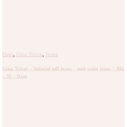
Dam
,
Gina Tricot
,
Jeans
Gina Tricot – Satorial tall jeans – mid waist jeans – Blå
– 32 – Dam