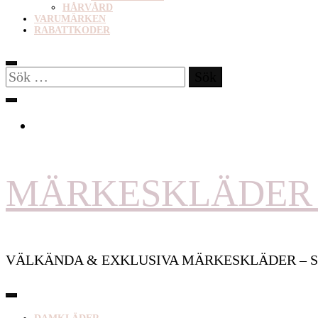
HÅRVÅRD
VARUMÄRKEN
RABATTKODER
Sök
efter:
MÄRKESKLÄDER 
VÄLKÄNDA & EXKLUSIVA MÄRKESKLÄDER – S