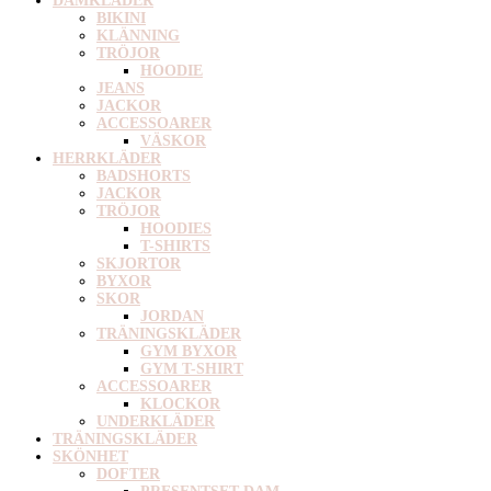
DAMKLÄDER
BIKINI
KLÄNNING
TRÖJOR
HOODIE
JEANS
JACKOR
ACCESSOARER
VÄSKOR
HERRKLÄDER
BADSHORTS
JACKOR
TRÖJOR
HOODIES
T-SHIRTS
SKJORTOR
BYXOR
SKOR
JORDAN
TRÄNINGSKLÄDER
GYM BYXOR
GYM T-SHIRT
ACCESSOARER
KLOCKOR
UNDERKLÄDER
TRÄNINGSKLÄDER
SKÖNHET
DOFTER