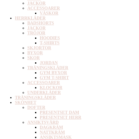
JACKOR
ACCESSOARER
VÄSKOR
HERRKLÄDER
BADSHORTS
JACKOR
TRÖJOR
HOODIES
T-SHIRTS
SKJORTOR
BYXOR
SKOR
JORDAN
TRÄNINGSKLÄDER
GYM BYXOR
GYM T-SHIRT
ACCESSOARER
KLOCKOR
UNDERKLÄDER
TRÄNINGSKLÄDER
SKÖNHET
DOFTER
PRESENTSET DAM
PRESENTSET HERR
ANSIKTSVÅRD
DAGKRÄM
NATTKRÄM
ANSIKTSMASK