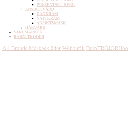
PRESENTSET DAM
PRESENTSET HERR
ANSIKTSVÅRD
DAGKRÄM
NATTKRÄM
ANSIKTSMASK
HÅRVÅRD
VARUMÄRKEN
RABATTKODER
All Brands Mårkeskläder
Webbutik
Dam
TRÖJOR
Hoo