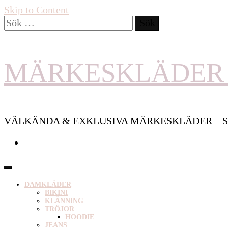
Skip to Content
Sök
efter:
MÄRKESKLÄDER 
VÄLKÄNDA & EXKLUSIVA MÄRKESKLÄDER – S
DAMKLÄDER
BIKINI
KLÄNNING
TRÖJOR
HOODIE
JEANS