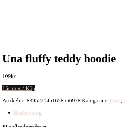
Una fluffy teddy hoodie
109
kr
Läs mer / Köp
Artikelnr:
8395221451658556978
Kategorier:
Dam
,
G
Beskrivning