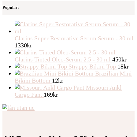
Populärt
Clarins Super Restorative Serum Serum - 30 ml
1330
kr
Clarins Tinted Oleo-Serum 2.5 - 30 ml
450
kr
Strappy Bikini Top
18
kr
Brazilian Mini
Bikini Bottom
12
kr
Missouri Ankl
Cargo Pant
169
kr