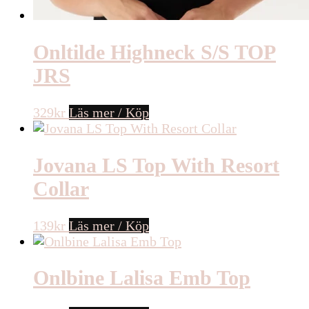
Onltilde Highneck S/S TOP
JRS
329
kr
Läs mer / Köp
Jovana LS Top With Resort
Collar
139
kr
Läs mer / Köp
Onlbine Lalisa Emb Top