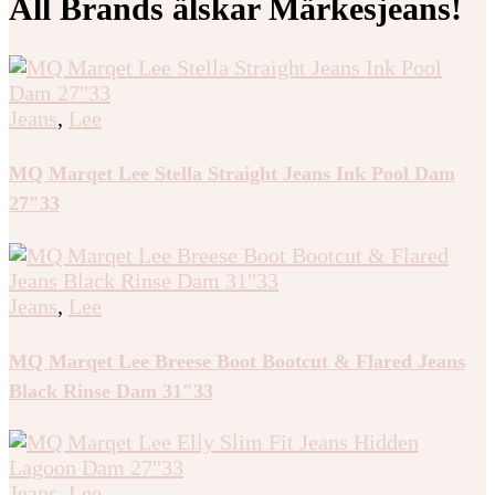
All Brands älskar Märkesjeans!
Jeans
,
Lee
MQ Marqet Lee Stella Straight Jeans Ink Pool Dam
27″33
Jeans
,
Lee
MQ Marqet Lee Breese Boot Bootcut & Flared Jeans
Black Rinse Dam 31″33
Jeans
,
Lee