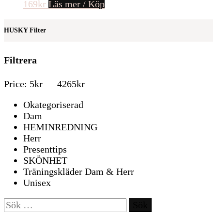
169
kr
Läs mer / Köp
HUSKY Filter
Filtrera
Price:
5kr
—
4265kr
Okategoriserad
Dam
HEMINREDNING
Herr
Presenttips
SKÖNHET
Träningskläder Dam & Herr
Unisex
Sök
efter: