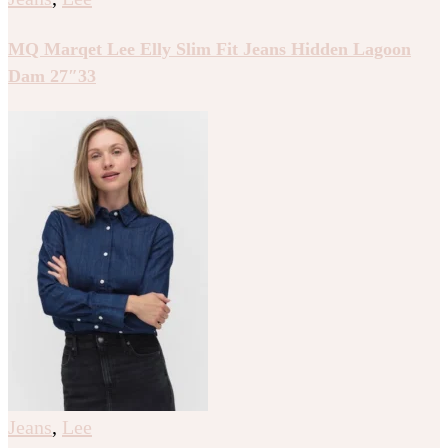
MQ Marqet Lee Elly Slim Fit Jeans Hidden Lagoon
Dam 27″33
Jeans
,
Lee