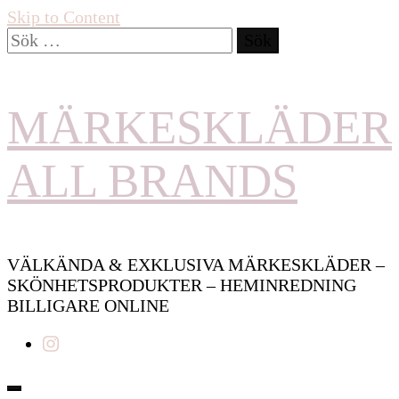
Skip to Content
Sök
efter:
MÄRKESKLÄDER
ALL BRANDS
VÄLKÄNDA & EXKLUSIVA MÄRKESKLÄDER –
SKÖNHETSPRODUKTER – HEMINREDNING
BILLIGARE ONLINE