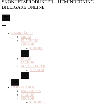
SKÖNHETSPRODUKTER – HEMINREDNING
BILLIGARE ONLINE
DAMKLÄDER
BIKINI
KLÄNNING
TRÖJOR
HOODIE
JEANS
JACKOR
ACCESSOARER
VÄSKOR
HERRKLÄDER
BADSHORTS
JACKOR
TRÖJOR
HOODIES