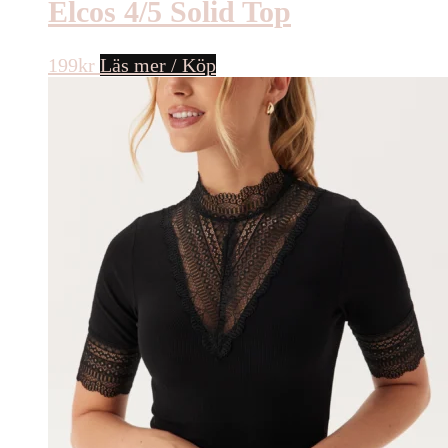
Elcos 4/5 Solid Top
199
kr
Läs mer / Köp