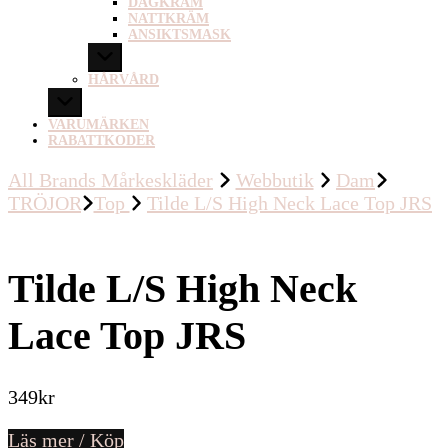
DAGKRÄM
NATTKRÄM
ANSIKTSMASK
HÅRVÅRD
VARUMÄRKEN
RABATTKODER
All Brands Mårkeskläder
Webbutik
Dam
TRÖJOR
Top
Tilde L/S High Neck Lace Top JRS
Tilde L/S High Neck
Lace Top JRS
349
kr
Läs mer / Köp