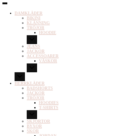
DAMKLÄDER
BIKINI
KLÄNNING
TRÖJOR
HOODIE
JEANS
JACKOR
ACCESSOARER
VÄSKOR
HERRKLÄDER
BADSHORTS
JACKOR
TRÖJOR
HOODIES
T-SHIRTS
SKJORTOR
BYXOR
SKOR
JORDAN