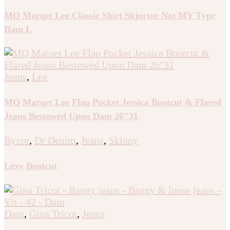
MQ Marqet Lee Classic Shirt Skjortor Not MY Type
Dam L
Jeans
,
Lee
MQ Marqet Lee Flap Pocket Jessica Bootcut & Flared
Jeans Bestowed Upon Dam 26″31
Byxor
,
Dr Denim
,
Jeans
,
Skinny
Lexy Bootcut
Dam
,
Gina Tricot
,
Jeans