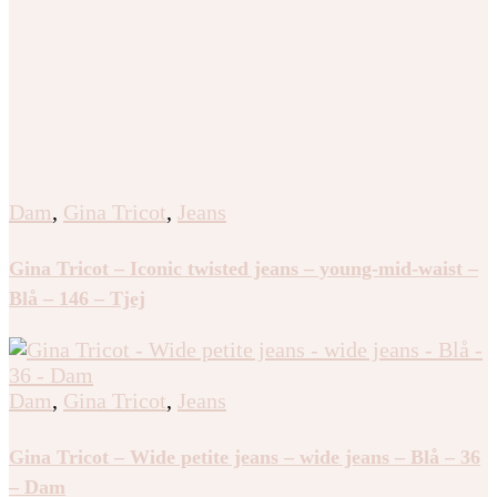
Gina Tricot – 14+ pleated flare jeans tall – Jeans – Grå
– L – Dam
Dam
,
Gina Tricot
,
Jeans
Gina Tricot – Iconic twisted jeans – young-mid-waist –
Blå – 146 – Tjej