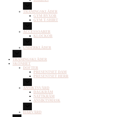
TRÄNINGSKLÄDER
GYM BYXOR
GYM T-SHIRT
ACCESSOARER
KLOCKOR
UNDERKLÄDER
TRÄNINGSKLÄDER
SKÖNHET
DOFTER
PRESENTSET DAM
PRESENTSET HERR
ANSIKTSVÅRD
DAGKRÄM
NATTKRÄM
ANSIKTSMASK
HÅRVÅRD