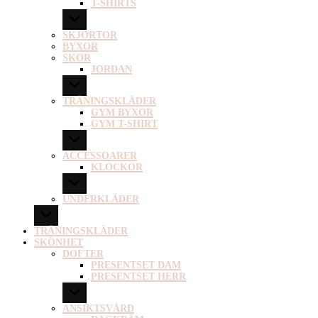
T-SHIRTS
SKJORTOR
BYXOR
SKOR
JORDAN
TRÄNINGSKLÄDER
GYM BYXOR
GYM T-SHIRT
ACCESSOARER
KLOCKOR
UNDERKLÄDER
TRÄNINGSKLÄDER
SKÖNHET
DOFTER
PRESENTSET DAM
PRESENTSET HERR
ANSIKTSVÅRD