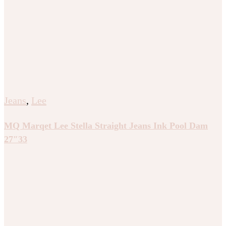
Jeans
,
Lee
MQ Marqet Lee Stella Straight Jeans Ink Pool Dam
27″33