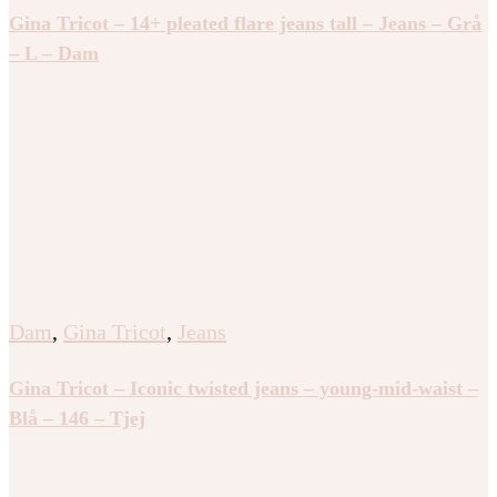
Gina Tricot – 14+ pleated flare jeans tall – Jeans – Grå
– L – Dam
Dam
,
Gina Tricot
,
Jeans
Gina Tricot – Iconic twisted jeans – young-mid-waist –
Blå – 146 – Tjej