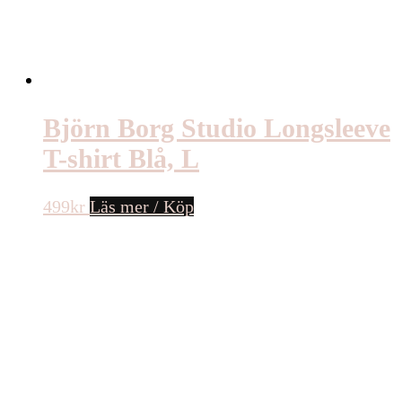
Björn Borg Studio Longsleeve
T-shirt Blå, L
499
kr
Läs mer / Köp