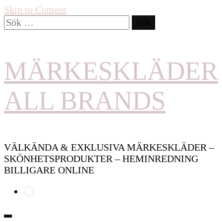
Skip to Content
Sök
efter:
MÄRKESKLÄDER
ALL BRANDS
VÄLKÄNDA & EXKLUSIVA MÄRKESKLÄDER –
SKÖNHETSPRODUKTER – HEMINREDNING
BILLIGARE ONLINE