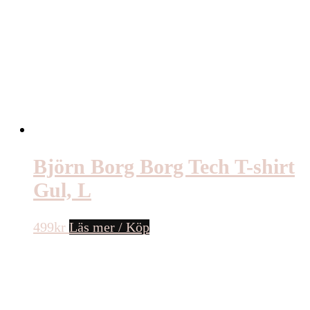
Björn Borg Borg Tech T-shirt
Gul, L
499
kr
Läs mer / Köp