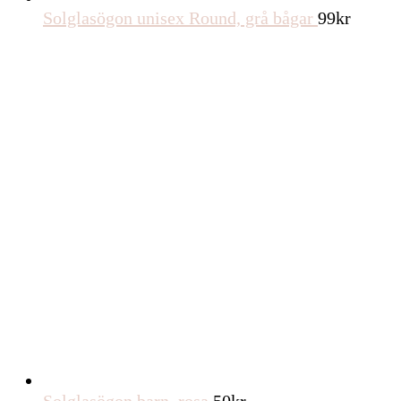
Solglasögon unisex Round, grå bågar
99
kr