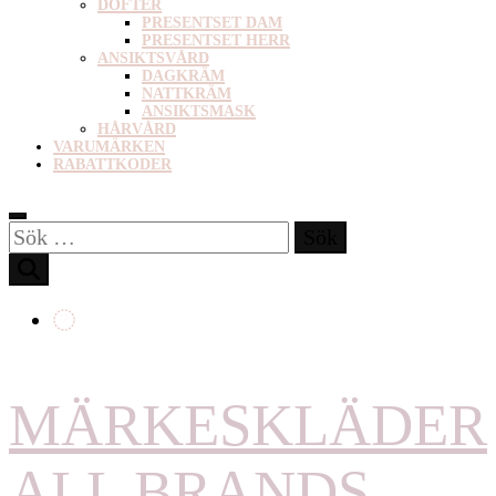
DOFTER
PRESENTSET DAM
PRESENTSET HERR
ANSIKTSVÅRD
DAGKRÄM
NATTKRÄM
ANSIKTSMASK
HÅRVÅRD
VARUMÄRKEN
RABATTKODER
Sök
efter:
MÄRKESKLÄDER
ALL BRANDS