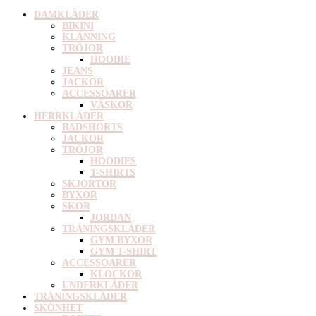
DAMKLÄDER
BIKINI
KLÄNNING
TRÖJOR
HOODIE
JEANS
JACKOR
ACCESSOARER
VÄSKOR
HERRKLÄDER
BADSHORTS
JACKOR
TRÖJOR
HOODIES
T-SHIRTS
SKJORTOR
BYXOR
SKOR
JORDAN
TRÄNINGSKLÄDER
GYM BYXOR
GYM T-SHIRT
ACCESSOARER
KLOCKOR
UNDERKLÄDER
TRÄNINGSKLÄDER
SKÖNHET