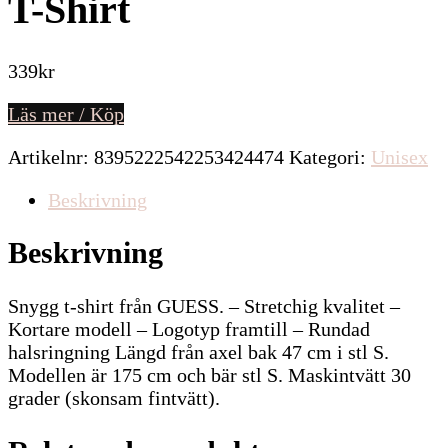
T-Shirt
339
kr
Läs mer / Köp
Artikelnr:
8395222542253424474
Kategori:
Unisex
Beskrivning
Beskrivning
Snygg t-shirt från GUESS. – Stretchig kvalitet –
Kortare modell – Logotyp framtill – Rundad
halsringning Längd från axel bak 47 cm i stl S.
Modellen är 175 cm och bär stl S. Maskintvätt 30
grader (skonsam fintvätt).