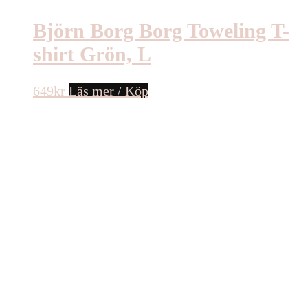
Björn Borg Borg Toweling T-
shirt Grön, L
649
kr
Läs mer / Köp