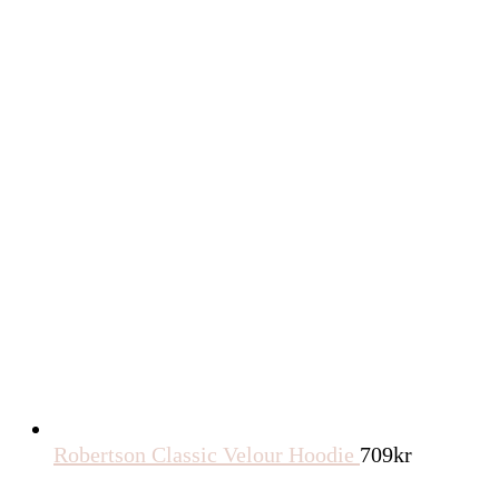
Robertson Classic Velour Hoodie
709
kr