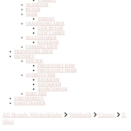
T-SHIRTS
SKJORTOR
BYXOR
SKOR
JORDAN
TRÄNINGSKLÄDER
GYM BYXOR
GYM T-SHIRT
ACCESSOARER
KLOCKOR
UNDERKLÄDER
TRÄNINGSKLÄDER
SKÖNHET
DOFTER
PRESENTSET DAM
PRESENTSET HERR
ANSIKTSVÅRD
DAGKRÄM
NATTKRÄM
ANSIKTSMASK
HÅRVÅRD
VARUMÄRKEN
RABATTKODER
All Brands Mårkeskläder
Webbutik
Unisex
T-
Shirt