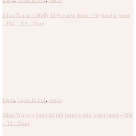
Gina Tricot – Molly high waist jeans – highwaist jeans
– Blå – XS – Dam
Dam
,
Gina Tricot
,
Jeans
Gina Tricot – Satorial tall jeans – mid waist jeans – Blå
– 32 – Dam