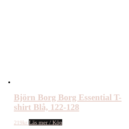
Björn Borg Borg Essential T-
shirt Blå, 122-128
219
kr
Läs mer / Köp