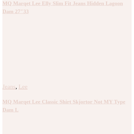
MQ Marqet Lee Elly Slim Fit Jeans Hidden Lagoon
Dam 27″33
Jeans
,
Lee
MQ Marqet Lee Classic Shirt Skjortor Not MY Type
Dam L