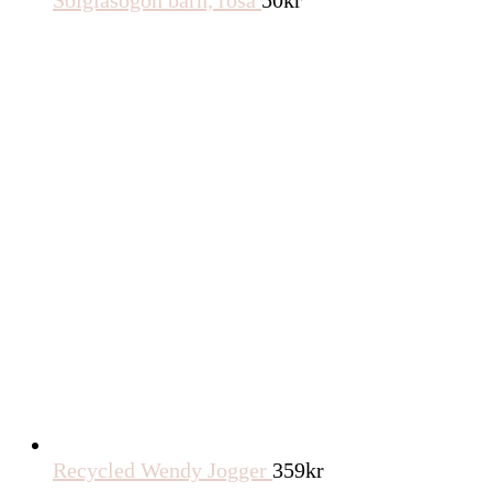
Solglasögon barn, rosa
50
kr
Recycled Wendy Jogger
359
kr