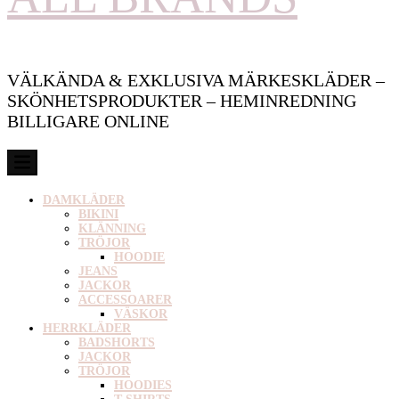
VÄLKÄNDA & EXKLUSIVA MÄRKESKLÄDER –
SKÖNHETSPRODUKTER – HEMINREDNING
BILLIGARE ONLINE
DAMKLÄDER
BIKINI
KLÄNNING
TRÖJOR
HOODIE
JEANS
JACKOR
ACCESSOARER
VÄSKOR
HERRKLÄDER
BADSHORTS
JACKOR
TRÖJOR
HOODIES