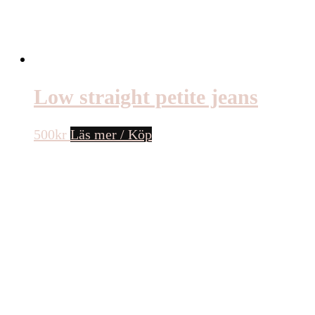
Low straight petite jeans
500
kr
Läs mer / Köp