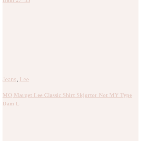
Jeans
,
Lee
MQ Marqet Lee Classic Shirt Skjortor Not MY Type
Dam L