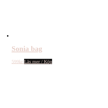
Sonia bag
599
kr
Läs mer / Köp