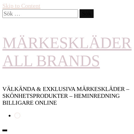
Skip to Content
Sök
efter:
MÄRKESKLÄDER
ALL BRANDS
VÄLKÄNDA & EXKLUSIVA MÄRKESKLÄDER –
SKÖNHETSPRODUKTER – HEMINREDNING
BILLIGARE ONLINE