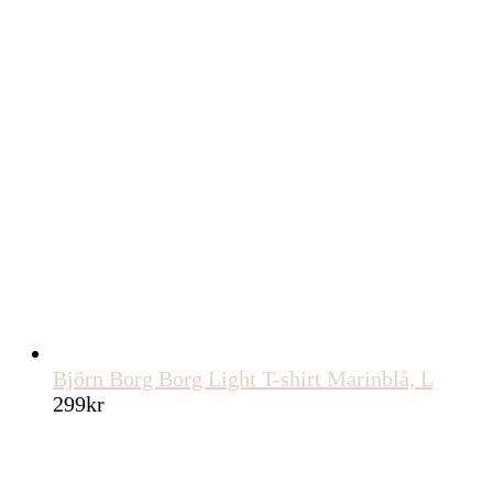
Björn Borg Borg Light T-shirt Marinblå, L
299
kr