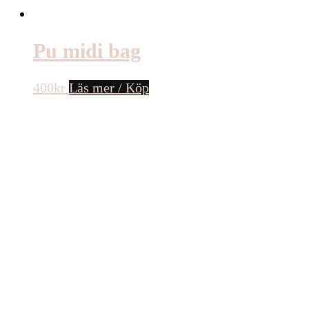
Pu midi bag
400
kr
Läs mer / Köp