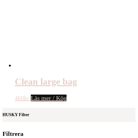
Clean large bag
460
kr
Läs mer / Köp
HUSKY Filter
Filtrera