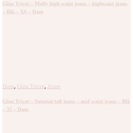
Gina Tricot – Molly high waist jeans – highwaist jeans
– Blå – XS – Dam
Dam
,
Gina Tricot
,
Jeans
Gina Tricot – Satorial tall jeans – mid waist jeans – Blå
– 32 – Dam