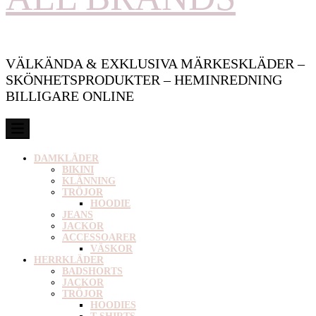
VÄLKÄNDA & EXKLUSIVA MÄRKESKLÄDER –
SKÖNHETSPRODUKTER – HEMINREDNING
BILLIGARE ONLINE
DAMKLÄDER
BIKINI
KLÄNNING
TRÖJOR
HOODIE
JEANS
JACKOR
ACCESSOARER
VÄSKOR
HERRKLÄDER
BADSHORTS
JACKOR
TRÖJOR
HOODIES