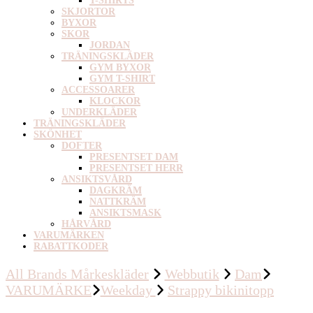
T-SHIRTS
SKJORTOR
BYXOR
SKOR
JORDAN
TRÄNINGSKLÄDER
GYM BYXOR
GYM T-SHIRT
ACCESSOARER
KLOCKOR
UNDERKLÄDER
TRÄNINGSKLÄDER
SKÖNHET
DOFTER
PRESENTSET DAM
PRESENTSET HERR
ANSIKTSVÅRD
DAGKRÄM
NATTKRÄM
ANSIKTSMASK
HÅRVÅRD
VARUMÄRKEN
RABATTKODER
All Brands Mårkeskläder
Webbutik
Dam
VARUMÄRKE
Weekday
Strappy bikinitopp