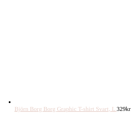
Björn Borg Borg Graphic T-shirt Svart, L
329
kr