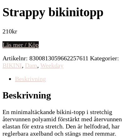
Strappy bikinitopp
210
kr
Läs mer / Köp
Artikelnr:
8300813059662257611
Kategorier:
BIKINI
,
Dam
,
Weekday
Beskrivning
Beskrivning
En minimaltäckande bikini-topp i stretchig
återvunnen polyamid förstärkt med återvunnen
elastan för extra stretch. Den är helfodrad, har
reglerbara axelband och stängs med remmar.