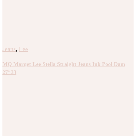
Jeans
,
Lee
MQ Marqet Lee Stella Straight Jeans Ink Pool Dam
27″33