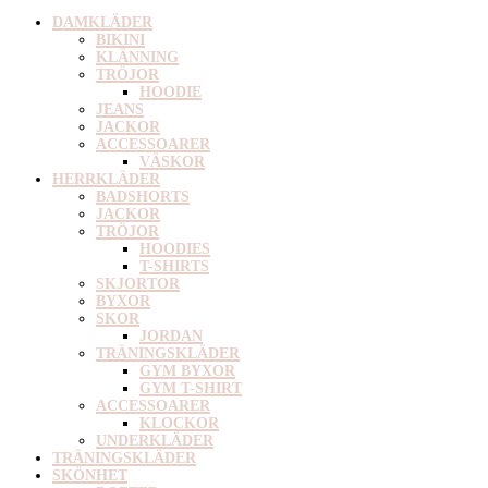
DAMKLÄDER
BIKINI
KLÄNNING
TRÖJOR
HOODIE
JEANS
JACKOR
ACCESSOARER
VÄSKOR
HERRKLÄDER
BADSHORTS
JACKOR
TRÖJOR
HOODIES
T-SHIRTS
SKJORTOR
BYXOR
SKOR
JORDAN
TRÄNINGSKLÄDER
GYM BYXOR
GYM T-SHIRT
ACCESSOARER
KLOCKOR
UNDERKLÄDER
TRÄNINGSKLÄDER
SKÖNHET