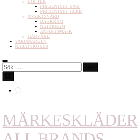
DOFTER
PRESENTSET DAM
PRESENTSET HERR
ANSIKTSVÅRD
DAGKRÄM
NATTKRÄM
ANSIKTSMASK
HÅRVÅRD
VARUMÄRKEN
RABATTKODER
Sök
efter:
MÄRKESKLÄDER
ALL BRANDS