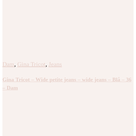
Dam
,
Gina Tricot
,
Jeans
Gina Tricot – Wide petite jeans – wide jeans – Blå – 36
– Dam