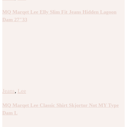
MQ Marqet Lee Elly Slim Fit Jeans Hidden Lagoon
Dam 27″33
Jeans
,
Lee
MQ Marqet Lee Classic Shirt Skjortor Not MY Type
Dam L