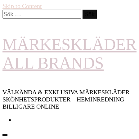
Skip to Content
Sök
efter:
MÄRKESKLÄDER
ALL BRANDS
VÄLKÄNDA & EXKLUSIVA MÄRKESKLÄDER –
SKÖNHETSPRODUKTER – HEMINREDNING
BILLIGARE ONLINE