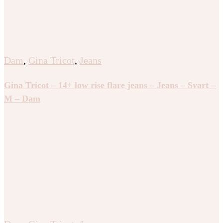
Dam
,
Gina Tricot
,
Jeans
Gina Tricot – 14+ low rise flare jeans – Jeans – Svart –
M – Dam