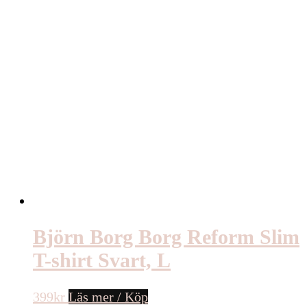
Björn Borg Borg Reform Slim
T-shirt Svart, L
399
kr
Läs mer / Köp