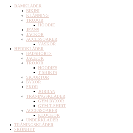
DAMKLÄDER
BIKINI
KLÄNNING
TRÖJOR
HOODIE
JEANS
JACKOR
ACCESSOARER
VÄSKOR
HERRKLÄDER
BADSHORTS
JACKOR
TRÖJOR
HOODIES
T-SHIRTS
SKJORTOR
BYXOR
SKOR
JORDAN
TRÄNINGSKLÄDER
GYM BYXOR
GYM T-SHIRT
ACCESSOARER
KLOCKOR
UNDERKLÄDER
TRÄNINGSKLÄDER
SKÖNHET