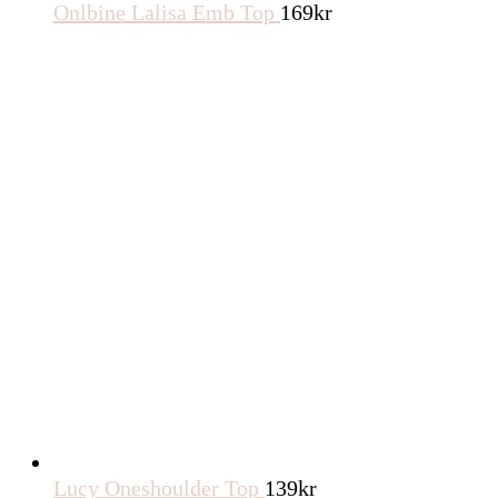
Onlbine Lalisa Emb Top
169
kr
Lucy Oneshoulder Top
139
kr