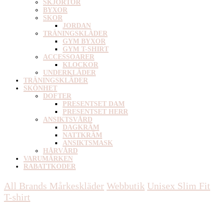
SKJORTOR
BYXOR
SKOR
JORDAN
TRÄNINGSKLÄDER
GYM BYXOR
GYM T-SHIRT
ACCESSOARER
KLOCKOR
UNDERKLÄDER
TRÄNINGSKLÄDER
SKÖNHET
DOFTER
PRESENTSET DAM
PRESENTSET HERR
ANSIKTSVÅRD
DAGKRÄM
NATTKRÄM
ANSIKTSMASK
HÅRVÅRD
VARUMÄRKEN
RABATTKODER
All Brands Mårkeskläder
Webbutik
Unisex
Slim Fit
T-shirt