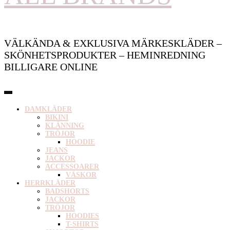
VÄLKÄNDA & EXKLUSIVA MÄRKESKLÄDER –
SKÖNHETSPRODUKTER – HEMINREDNING
BILLIGARE ONLINE
DAMKLÄDER
BIKINI
KLÄNNING
TRÖJOR
HOODIE
JEANS
JACKOR
ACCESSOARER
VÄSKOR
HERRKLÄDER
BADSHORTS
JACKOR
TRÖJOR
HOODIES
T-SHIRTS