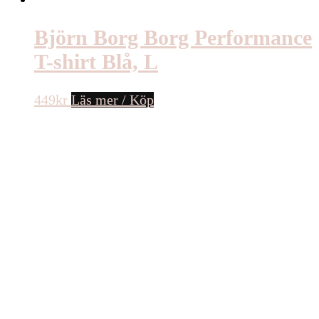
Björn Borg Borg Performance
T-shirt Blå, L
449
kr
Läs mer / Köp