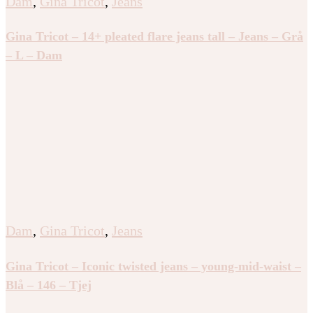
Dam
,
Gina Tricot
,
Jeans
Gina Tricot – 14+ pleated flare jeans tall – Jeans – Grå
– L – Dam
Dam
,
Gina Tricot
,
Jeans
Gina Tricot – Iconic twisted jeans – young-mid-waist –
Blå – 146 – Tjej