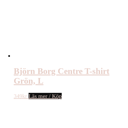
Björn Borg Centre T-shirt
Grön, L
349
kr
Läs mer / Köp