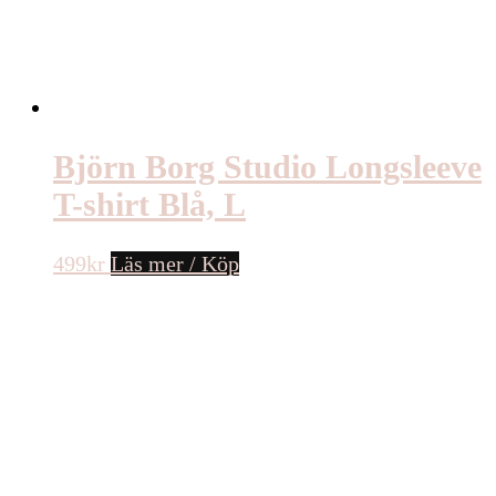
Björn Borg Studio Longsleeve
T-shirt Blå, L
499
kr
Läs mer / Köp