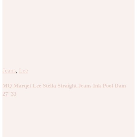
Jeans
,
Lee
MQ Marqet Lee Stella Straight Jeans Ink Pool Dam
27″33