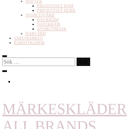
DOFTER
PRESENTSET DAM
PRESENTSET HERR
ANSIKTSVÅRD
DAGKRÄM
NATTKRÄM
ANSIKTSMASK
HÅRVÅRD
VARUMÄRKEN
RABATTKODER
Sök
efter:
MÄRKESKLÄDER
ALL BRANDS