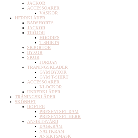
JACKOR
ACCESSOARER
VÄSKOR
HERRKLÄDER
BADSHORTS
JACKOR
TRÖJOR
HOODIES
T-SHIRTS
SKJORTOR
BYXOR
SKOR
JORDAN
TRÄNINGSKLÄDER
GYM BYXOR
GYM T-SHIRT
ACCESSOARER
KLOCKOR
UNDERKLÄDER
TRÄNINGSKLÄDER
SKÖNHET
DOFTER
PRESENTSET DAM
PRESENTSET HERR
ANSIKTSVÅRD
DAGKRÄM
NATTKRÄM
ANSIKTSMASK