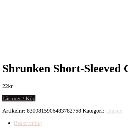
Shrunken Short-Sleeved C
22
kr
Läs mer / Köp
Artikelnr:
8300815906483782758
Kategori:
Unisex
Beskrivning