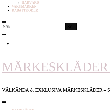
HÅRVÅRD
VARUMÄRKEN
RABATTKODER
Sök
efter:
MÄRKESKLÄDER 
VÄLKÄNDA & EXKLUSIVA MÄRKESKLÄDER – S