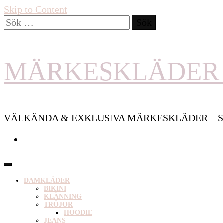
Skip to Content
Sök
efter:
MÄRKESKLÄDER 
VÄLKÄNDA & EXKLUSIVA MÄRKESKLÄDER – S
DAMKLÄDER
BIKINI
KLÄNNING
TRÖJOR
HOODIE
JEANS