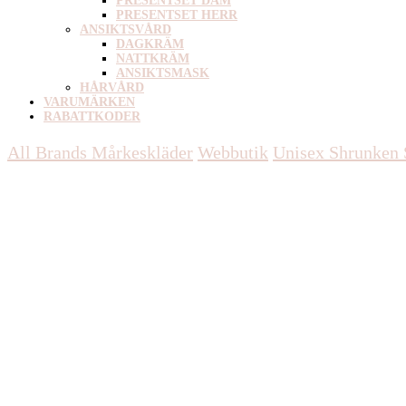
PRESENTSET DAM
PRESENTSET HERR
ANSIKTSVÅRD
DAGKRÄM
NATTKRÄM
ANSIKTSMASK
HÅRVÅRD
VARUMÄRKEN
RABATTKODER
All Brands Mårkeskläder
Webbutik
Unisex
Shrunken 