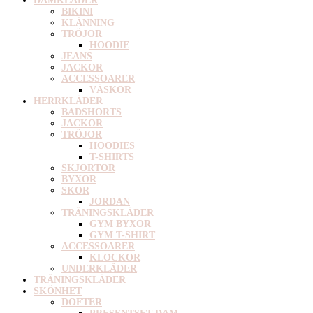
DAMKLÄDER
BIKINI
KLÄNNING
TRÖJOR
HOODIE
JEANS
JACKOR
ACCESSOARER
VÄSKOR
HERRKLÄDER
BADSHORTS
JACKOR
TRÖJOR
HOODIES
T-SHIRTS
SKJORTOR
BYXOR
SKOR
JORDAN
TRÄNINGSKLÄDER
GYM BYXOR
GYM T-SHIRT
ACCESSOARER
KLOCKOR
UNDERKLÄDER
TRÄNINGSKLÄDER
SKÖNHET
DOFTER