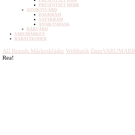
PRESENTSET DAM
PRESENTSET HERR
ANSIKTSVÅRD
DAGKRÄM
NATTKRÄM
ANSIKTSMASK
HÅRVÅRD
VARUMÄRKEN
RABATTKODER
All Brands Mårkeskläder
Webbutik
Dam
VARUMÄR
Rea!