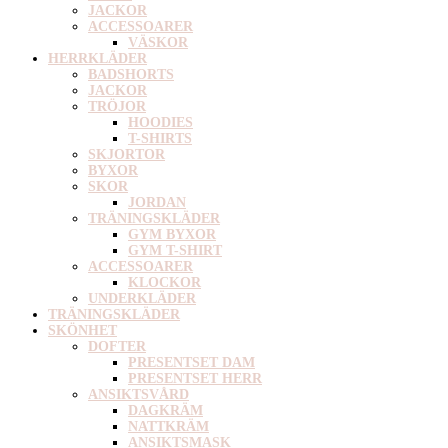
JACKOR
ACCESSOARER
VÄSKOR
HERRKLÄDER
BADSHORTS
JACKOR
TRÖJOR
HOODIES
T-SHIRTS
SKJORTOR
BYXOR
SKOR
JORDAN
TRÄNINGSKLÄDER
GYM BYXOR
GYM T-SHIRT
ACCESSOARER
KLOCKOR
UNDERKLÄDER
TRÄNINGSKLÄDER
SKÖNHET
DOFTER
PRESENTSET DAM
PRESENTSET HERR
ANSIKTSVÅRD
DAGKRÄM
NATTKRÄM
ANSIKTSMASK