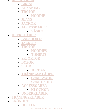
DAMKLÄDER
BIKINI
KLÄNNING
TRÖJOR
HOODIE
JEANS
JACKOR
ACCESSOARER
VÄSKOR
HERRKLÄDER
BADSHORTS
JACKOR
TRÖJOR
HOODIES
T-SHIRTS
SKJORTOR
BYXOR
SKOR
JORDAN
TRÄNINGSKLÄDER
GYM BYXOR
GYM T-SHIRT
ACCESSOARER
KLOCKOR
UNDERKLÄDER
TRÄNINGSKLÄDER
SKÖNHET
DOFTER