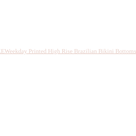
KE
Weekday
Printed High Rise Brazilian Bikini Bottom