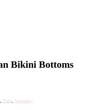
ian Bikini Bottoms
I
,
Dam
,
Weekday