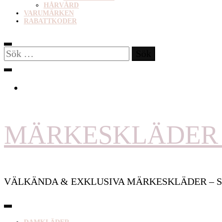
HÅRVÅRD
VARUMÄRKEN
RABATTKODER
Sök
efter:
MÄRKESKLÄDER 
VÄLKÄNDA & EXKLUSIVA MÄRKESKLÄDER – S