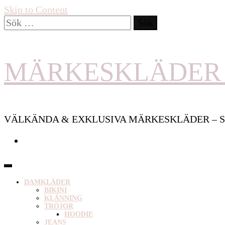
Skip to Content
Sök
efter:
MÄRKESKLÄDER 
VÄLKÄNDA & EXKLUSIVA MÄRKESKLÄDER – S
DAMKLÄDER
BIKINI
KLÄNNING
TRÖJOR
HOODIE
JEANS