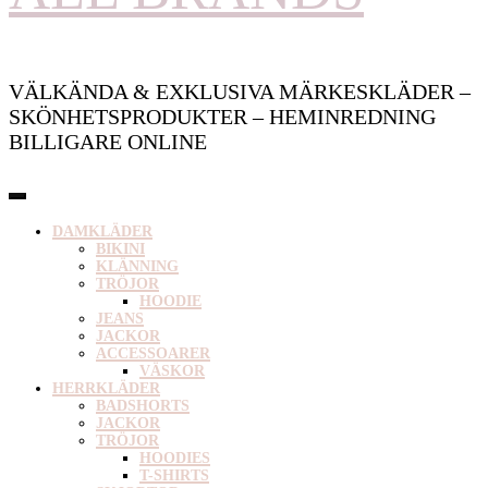
VÄLKÄNDA & EXKLUSIVA MÄRKESKLÄDER –
SKÖNHETSPRODUKTER – HEMINREDNING
BILLIGARE ONLINE
DAMKLÄDER
BIKINI
KLÄNNING
TRÖJOR
HOODIE
JEANS
JACKOR
ACCESSOARER
VÄSKOR
HERRKLÄDER
BADSHORTS
JACKOR
TRÖJOR
HOODIES
T-SHIRTS