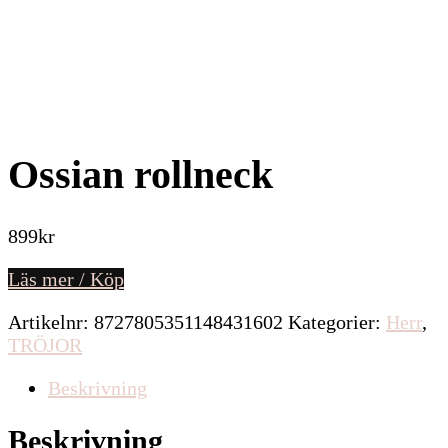
Ossian rollneck
899
kr
Läs mer / Köp
Artikelnr:
8727805351148431602
Kategorier:
Herr
,
TRÖJOR
Beskrivning
Beskrivning