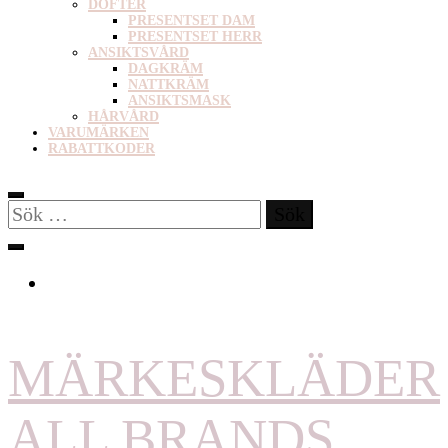
DOFTER
PRESENTSET DAM
PRESENTSET HERR
ANSIKTSVÅRD
DAGKRÄM
NATTKRÄM
ANSIKTSMASK
HÅRVÅRD
VARUMÄRKEN
RABATTKODER
Sök
efter:
MÄRKESKLÄDER
ALL BRANDS