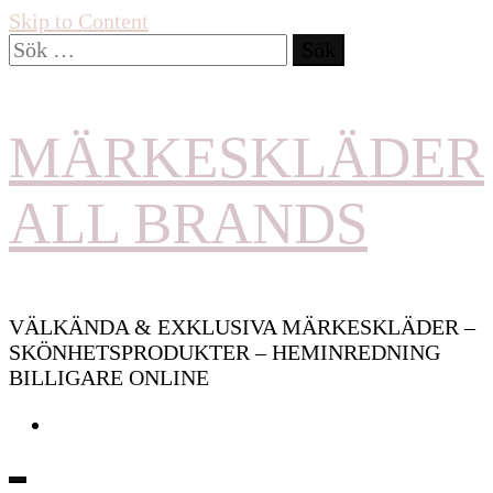
Skip to Content
Sök
efter:
MÄRKESKLÄDER
ALL BRANDS
VÄLKÄNDA & EXKLUSIVA MÄRKESKLÄDER –
SKÖNHETSPRODUKTER – HEMINREDNING
BILLIGARE ONLINE