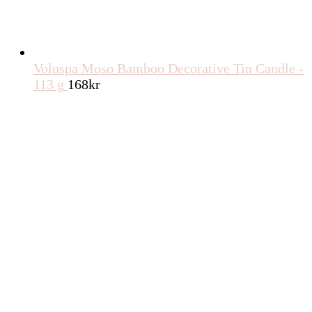
Voluspa Moso Bamboo Decorative Tin Candle -
113 g
168
kr