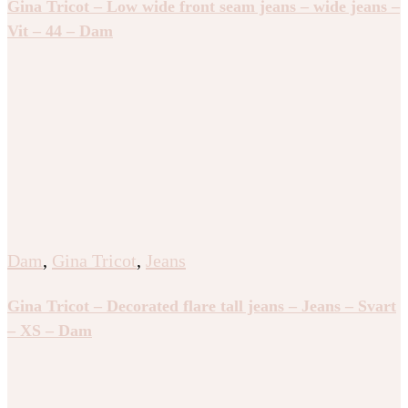
Gina Tricot – Low wide front seam jeans – wide jeans –
Vit – 44 – Dam
Dam
,
Gina Tricot
,
Jeans
Gina Tricot – Decorated flare tall jeans – Jeans – Svart
– XS – Dam