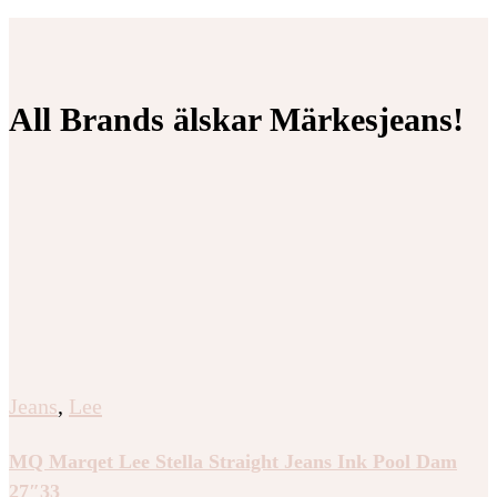
All Brands älskar Märkesjeans!
Jeans
,
Lee
MQ Marqet Lee Stella Straight Jeans Ink Pool Dam
27″33