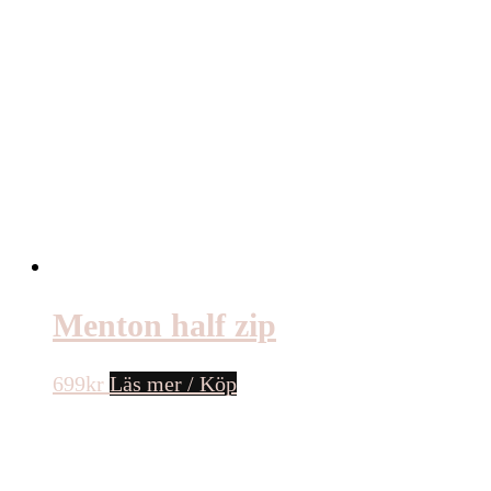
Menton half zip
699
kr
Läs mer / Köp