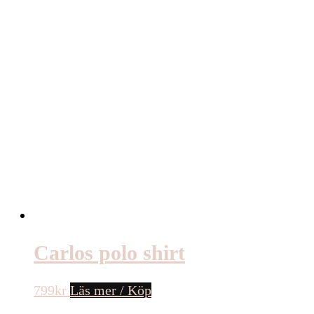
Carlos polo shirt
799
kr
Läs mer / Köp