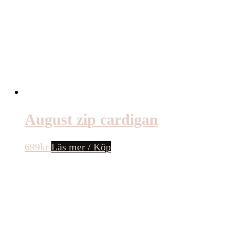
August zip cardigan
699
kr
Läs mer / Köp