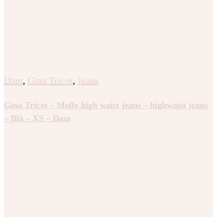
Dam
,
Gina Tricot
,
Jeans
Gina Tricot – Molly high waist jeans – highwaist jeans
– Blå – XS – Dam