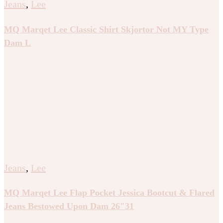
Jeans
,
Lee
MQ Marqet Lee Classic Shirt Skjortor Not MY Type
Dam L
Jeans
,
Lee
MQ Marqet Lee Flap Pocket Jessica Bootcut & Flared
Jeans Bestowed Upon Dam 26″31