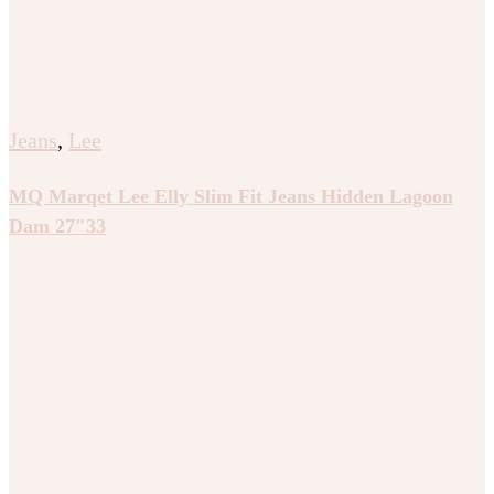
Jeans
,
Lee
MQ Marqet Lee Elly Slim Fit Jeans Hidden Lagoon
Dam 27″33