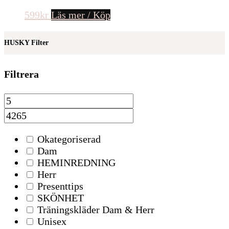
599
kr
Läs mer / Köp
HUSKY Filter
Filtrera
Okategoriserad
Dam
HEMINREDNING
Herr
Presenttips
SKÖNHET
Träningskläder Dam & Herr
Unisex