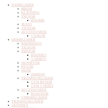
DAMKLÄDER
BIKINI
KLÄNNING
TRÖJOR
HOODIE
JEANS
JACKOR
ACCESSOARER
VÄSKOR
HERRKLÄDER
BADSHORTS
JACKOR
TRÖJOR
HOODIES
T-SHIRTS
SKJORTOR
BYXOR
SKOR
JORDAN
TRÄNINGSKLÄDER
GYM BYXOR
GYM T-SHIRT
ACCESSOARER
KLOCKOR
UNDERKLÄDER
TRÄNINGSKLÄDER
SKÖNHET