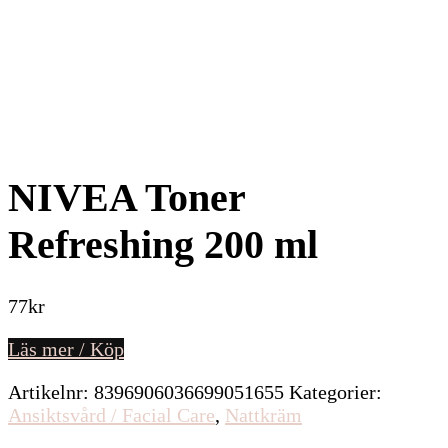
NIVEA Toner
Refreshing 200 ml
77
kr
Läs mer / Köp
Artikelnr:
8396906036699051655
Kategorier:
Ansiktsvård / Facial Care
,
Nattkräm