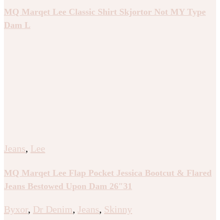
MQ Marqet Lee Classic Shirt Skjortor Not MY Type
Dam L
Jeans
,
Lee
MQ Marqet Lee Flap Pocket Jessica Bootcut & Flared
Jeans Bestowed Upon Dam 26″31
Byxor
,
Dr Denim
,
Jeans
,
Skinny