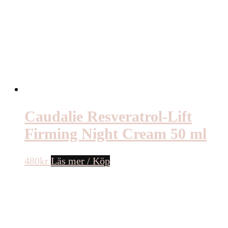
Caudalie Resveratrol-Lift
Firming Night Cream 50 ml
480
kr
Läs mer / Köp