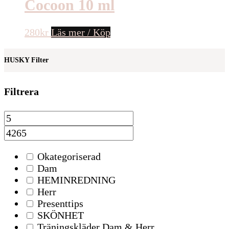
Cocoon 10 ml
280
kr
Läs mer / Köp
HUSKY Filter
Filtrera
Okategoriserad
Dam
HEMINREDNING
Herr
Presenttips
SKÖNHET
Träningskläder Dam & Herr