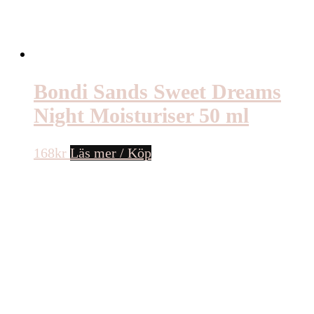
Bondi Sands Sweet Dreams
Night Moisturiser 50 ml
168
kr
Läs mer / Köp