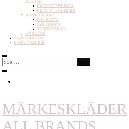
DOFTER
PRESENTSET DAM
PRESENTSET HERR
ANSIKTSVÅRD
DAGKRÄM
NATTKRÄM
ANSIKTSMASK
HÅRVÅRD
VARUMÄRKEN
RABATTKODER
Sök
efter:
MÄRKESKLÄDER
ALL BRANDS