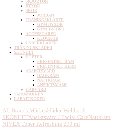
SKJORTOR
BYXOR
SKOR
JORDAN
TRÄNINGSKLÄDER
GYM BYXOR
GYM T-SHIRT
ACCESSOARER
KLOCKOR
UNDERKLÄDER
TRÄNINGSKLÄDER
SKÖNHET
DOFTER
PRESENTSET DAM
PRESENTSET HERR
ANSIKTSVÅRD
DAGKRÄM
NATTKRÄM
ANSIKTSMASK
HÅRVÅRD
VARUMÄRKEN
RABATTKODER
All Brands Mårkeskläder
Webbutik
SKÖNHET
Ansiktsvård / Facial Care
Nattkräm
NIVEA Toner Refreshing 200 ml