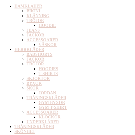
DAMKLÄDER
BIKINI
KLÄNNING
TRÖJOR
HOODIE
JEANS
JACKOR
ACCESSOARER
VÄSKOR
HERRKLÄDER
BADSHORTS
JACKOR
TRÖJOR
HOODIES
T-SHIRTS
SKJORTOR
BYXOR
SKOR
JORDAN
TRÄNINGSKLÄDER
GYM BYXOR
GYM T-SHIRT
ACCESSOARER
KLOCKOR
UNDERKLÄDER
TRÄNINGSKLÄDER
SKÖNHET