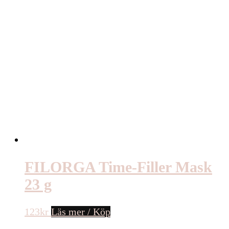
FILORGA Time-Filler Mask
23 g
123
kr
Läs mer / Köp