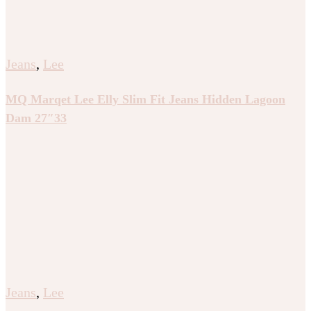
Jeans
,
Lee
MQ Marqet Lee Elly Slim Fit Jeans Hidden Lagoon
Dam 27″33
Jeans
,
Lee