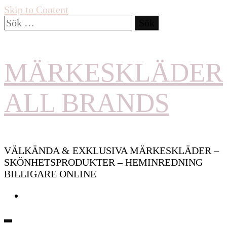
Skip to Content
Sök
efter:
MÄRKESKLÄDER
ALL BRANDS
VÄLKÄNDA & EXKLUSIVA MÄRKESKLÄDER –
SKÖNHETSPRODUKTER – HEMINREDNING
BILLIGARE ONLINE