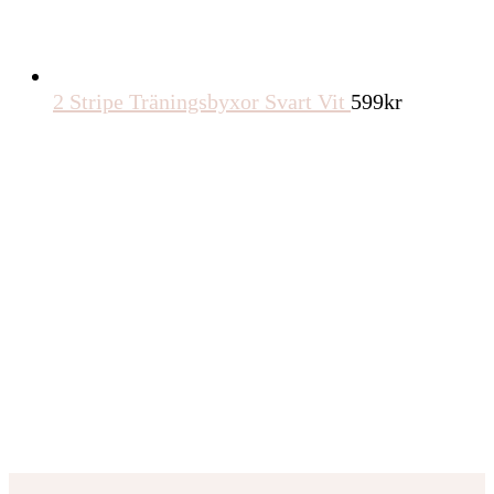
2 Stripe Träningsbyxor Svart Vit
599
kr