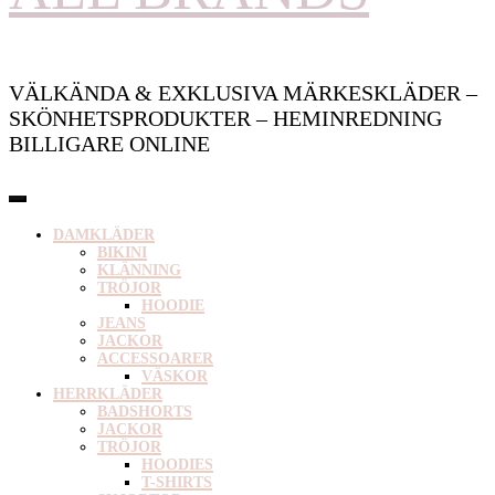
VÄLKÄNDA & EXKLUSIVA MÄRKESKLÄDER –
SKÖNHETSPRODUKTER – HEMINREDNING
BILLIGARE ONLINE
DAMKLÄDER
BIKINI
KLÄNNING
TRÖJOR
HOODIE
JEANS
JACKOR
ACCESSOARER
VÄSKOR
HERRKLÄDER
BADSHORTS
JACKOR
TRÖJOR
HOODIES
T-SHIRTS