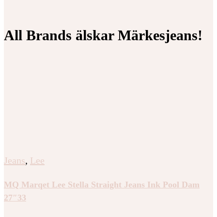
All Brands älskar Märkesjeans!
Jeans
,
Lee
MQ Marqet Lee Stella Straight Jeans Ink Pool Dam
27″33