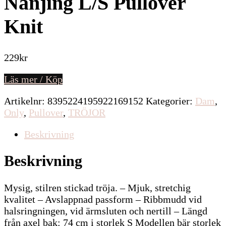
Nanjing L/S Pullover
Knit
229
kr
Läs mer / Köp
Artikelnr:
8395224195922169152
Kategorier:
Dam
,
Only
,
Pullover
,
TRÖJOR
Beskrivning
Beskrivning
Mysig, stilren stickad tröja. – Mjuk, stretchig
kvalitet – Avslappnad passform – Ribbmudd vid
halsringningen, vid ärmsluten och nertill – Längd
från axel bak: 74 cm i storlek S Modellen bär storlek