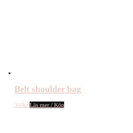
Belt shoulder bag
360
kr
Läs mer / Köp