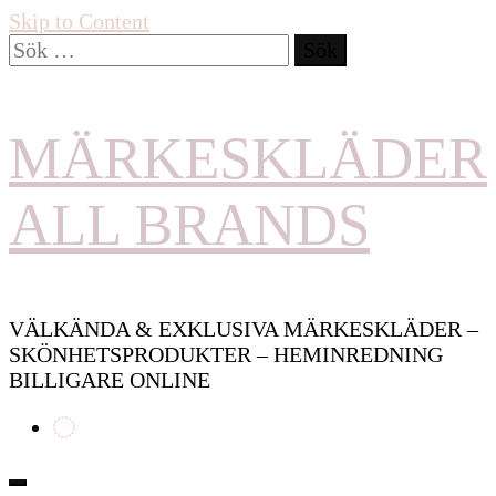
Skip to Content
Sök
efter:
MÄRKESKLÄDER
ALL BRANDS
VÄLKÄNDA & EXKLUSIVA MÄRKESKLÄDER –
SKÖNHETSPRODUKTER – HEMINREDNING
BILLIGARE ONLINE