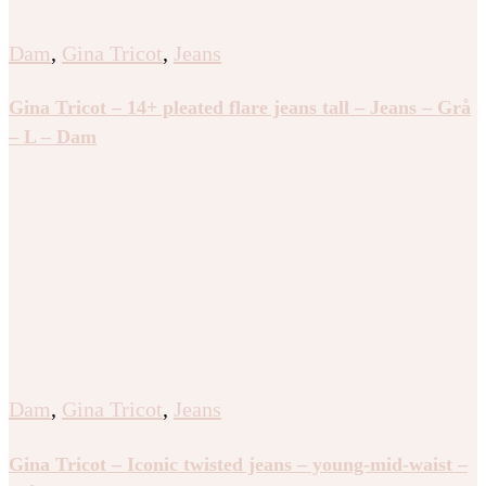
Dam
,
Gina Tricot
,
Jeans
Gina Tricot – 14+ pleated flare jeans tall – Jeans – Grå
– L – Dam
Dam
,
Gina Tricot
,
Jeans
Gina Tricot – Iconic twisted jeans – young-mid-waist –