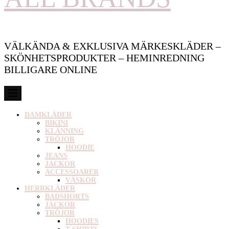
VÄLKÄNDA & EXKLUSIVA MÄRKESKLÄDER –
SKÖNHETSPRODUKTER – HEMINREDNING
BILLIGARE ONLINE
DAMKLÄDER
BIKINI
KLÄNNING
TRÖJOR
HOODIE
JEANS
JACKOR
ACCESSOARER
VÄSKOR
HERRKLÄDER
BADSHORTS
JACKOR
TRÖJOR
HOODIES