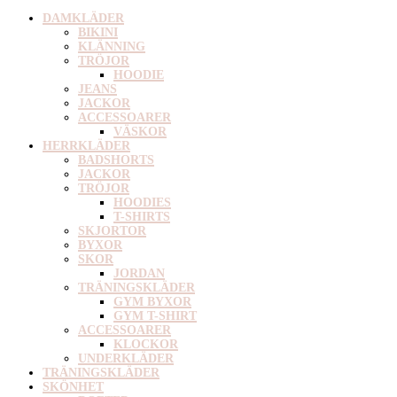
DAMKLÄDER
BIKINI
KLÄNNING
TRÖJOR
HOODIE
JEANS
JACKOR
ACCESSOARER
VÄSKOR
HERRKLÄDER
BADSHORTS
JACKOR
TRÖJOR
HOODIES
T-SHIRTS
SKJORTOR
BYXOR
SKOR
JORDAN
TRÄNINGSKLÄDER
GYM BYXOR
GYM T-SHIRT
ACCESSOARER
KLOCKOR
UNDERKLÄDER
TRÄNINGSKLÄDER
SKÖNHET