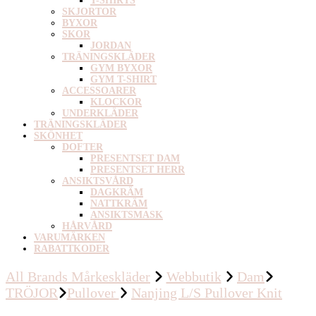
T-SHIRTS
SKJORTOR
BYXOR
SKOR
JORDAN
TRÄNINGSKLÄDER
GYM BYXOR
GYM T-SHIRT
ACCESSOARER
KLOCKOR
UNDERKLÄDER
TRÄNINGSKLÄDER
SKÖNHET
DOFTER
PRESENTSET DAM
PRESENTSET HERR
ANSIKTSVÅRD
DAGKRÄM
NATTKRÄM
ANSIKTSMASK
HÅRVÅRD
VARUMÄRKEN
RABATTKODER
All Brands Mårkeskläder
Webbutik
Dam
TRÖJOR
Pullover
Nanjing L/S Pullover Knit