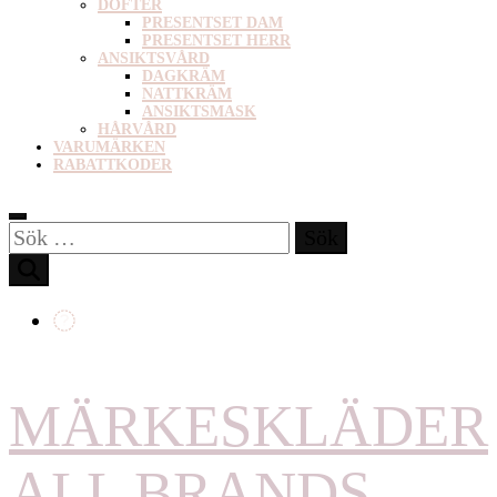
DOFTER
PRESENTSET DAM
PRESENTSET HERR
ANSIKTSVÅRD
DAGKRÄM
NATTKRÄM
ANSIKTSMASK
HÅRVÅRD
VARUMÄRKEN
RABATTKODER
Sök
efter:
MÄRKESKLÄDER
ALL BRANDS