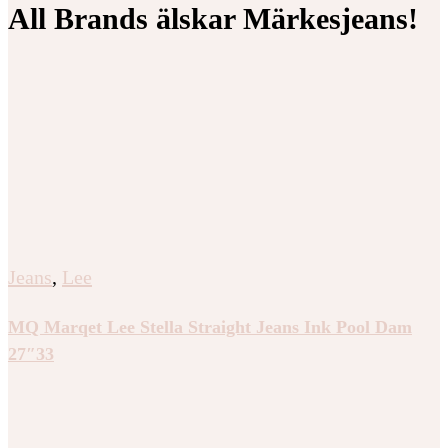
All Brands älskar Märkesjeans!
Jeans
,
Lee
MQ Marqet Lee Stella Straight Jeans Ink Pool Dam
27″33