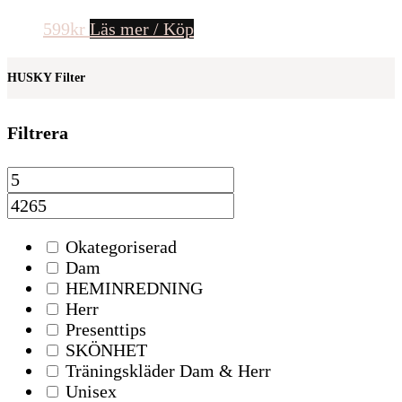
599
kr
Läs mer / Köp
HUSKY Filter
Filtrera
Okategoriserad
Dam
HEMINREDNING
Herr
Presenttips
SKÖNHET
Träningskläder Dam & Herr
Unisex