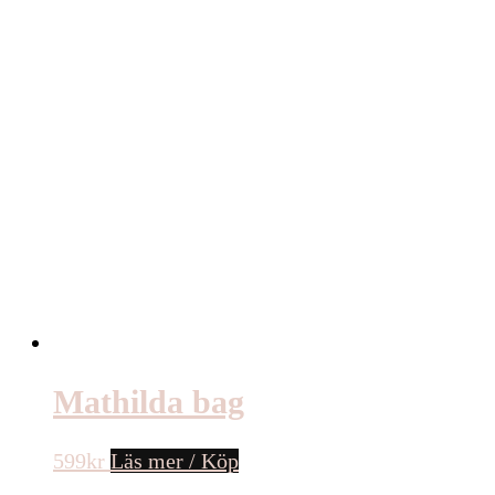
Mathilda bag
599
kr
Läs mer / Köp