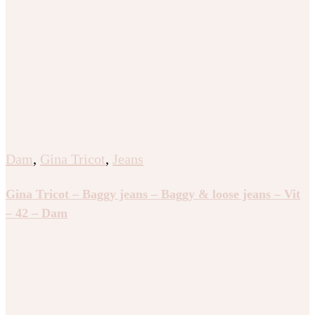
Dam
,
Gina Tricot
,
Jeans
Gina Tricot – Baggy jeans – Baggy & loose jeans – Vit
– 42 – Dam