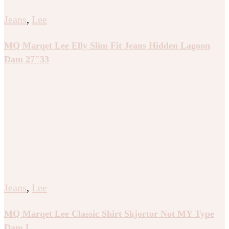
Jeans
,
Lee
MQ Marqet Lee Elly Slim Fit Jeans Hidden Lagoon
Dam 27″33
Jeans
,
Lee
MQ Marqet Lee Classic Shirt Skjortor Not MY Type
Dam L