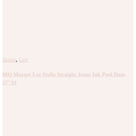
Jeans
,
Lee
MQ Marqet Lee Stella Straight Jeans Ink Pool Dam
27″33