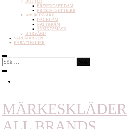
DOFTER
PRESENTSET DAM
PRESENTSET HERR
ANSIKTSVÅRD
DAGKRÄM
NATTKRÄM
ANSIKTSMASK
HÅRVÅRD
VARUMÄRKEN
RABATTKODER
Sök
efter:
MÄRKESKLÄDER
ALL BRANDS