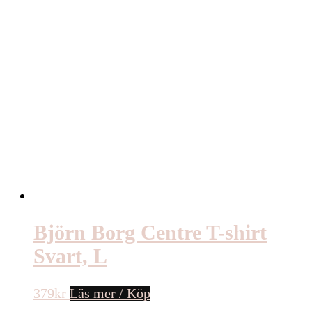
Björn Borg Centre T-shirt
Svart, L
379
kr
Läs mer / Köp