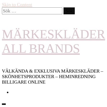
Skip to Content
Sök
efter:
MÄRKESKLÄDER
ALL BRANDS
VÄLKÄNDA & EXKLUSIVA MÄRKESKLÄDER –
SKÖNHETSPRODUKTER – HEMINREDNING
BILLIGARE ONLINE