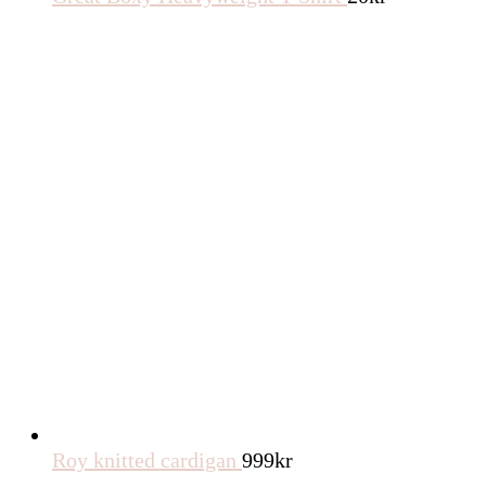
Roy knitted cardigan
999
kr