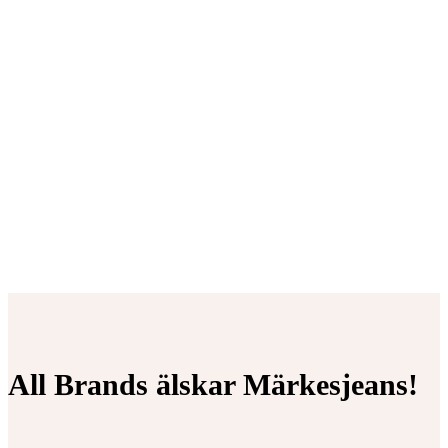
priset
prise
var:
är:
210kr.
130kr
All Brands älskar Märkesjeans!