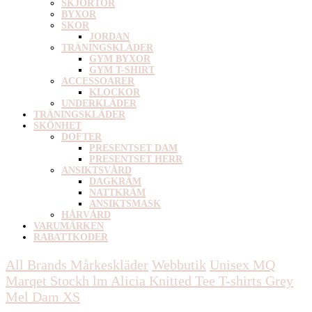
SKJORTOR
BYXOR
SKOR
JORDAN
TRÄNINGSKLÄDER
GYM BYXOR
GYM T-SHIRT
ACCESSOARER
KLOCKOR
UNDERKLÄDER
TRÄNINGSKLÄDER
SKÖNHET
DOFTER
PRESENTSET DAM
PRESENTSET HERR
ANSIKTSVÅRD
DAGKRÄM
NATTKRÄM
ANSIKTSMASK
HÅRVÅRD
VARUMÄRKEN
RABATTKODER
All Brands Mårkeskläder
Webbutik
Unisex
MQ
Marqet Stockh lm Alicia Knitted Tee T-shirts Grey
Mel Dam XS