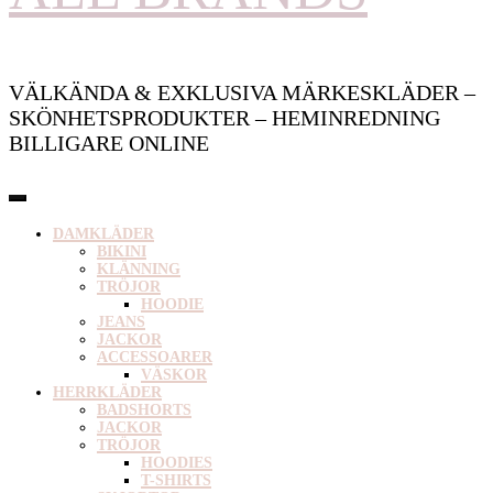
VÄLKÄNDA & EXKLUSIVA MÄRKESKLÄDER –
SKÖNHETSPRODUKTER – HEMINREDNING
BILLIGARE ONLINE
DAMKLÄDER
BIKINI
KLÄNNING
TRÖJOR
HOODIE
JEANS
JACKOR
ACCESSOARER
VÄSKOR
HERRKLÄDER
BADSHORTS
JACKOR
TRÖJOR
HOODIES
T-SHIRTS