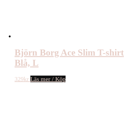
Björn Borg Ace Slim T-shirt
Blå, L
329
kr
Läs mer / Köp