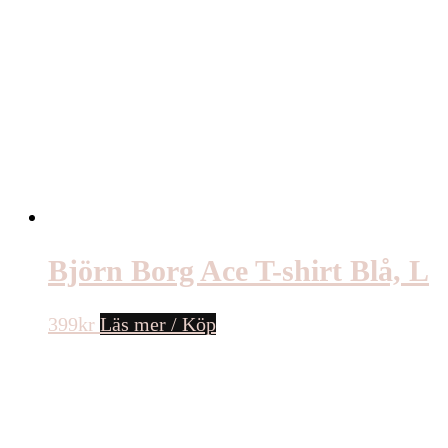
Björn Borg Ace T-shirt Blå, L
399
kr
Läs mer / Köp