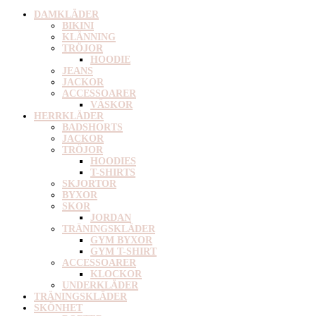
DAMKLÄDER
BIKINI
KLÄNNING
TRÖJOR
HOODIE
JEANS
JACKOR
ACCESSOARER
VÄSKOR
HERRKLÄDER
BADSHORTS
JACKOR
TRÖJOR
HOODIES
T-SHIRTS
SKJORTOR
BYXOR
SKOR
JORDAN
TRÄNINGSKLÄDER
GYM BYXOR
GYM T-SHIRT
ACCESSOARER
KLOCKOR
UNDERKLÄDER
TRÄNINGSKLÄDER
SKÖNHET