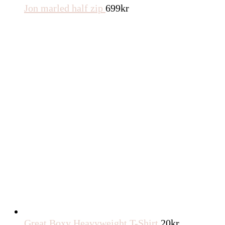
Jon marled half zip
699
kr
Great Boxy Heavyweight T-Shirt
20
kr