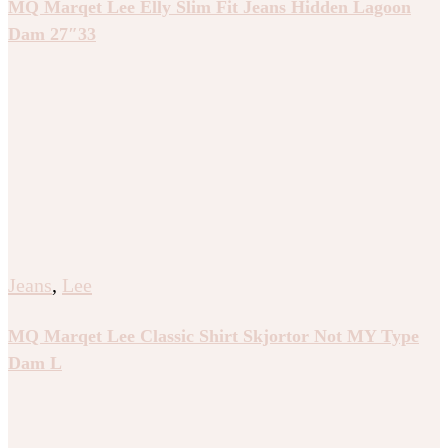
MQ Marqet Lee Elly Slim Fit Jeans Hidden Lagoon
Dam 27″33
Jeans
,
Lee
MQ Marqet Lee Classic Shirt Skjortor Not MY Type
Dam L