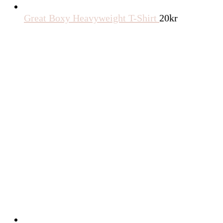
Great Boxy Heavyweight T-Shirt
20
kr