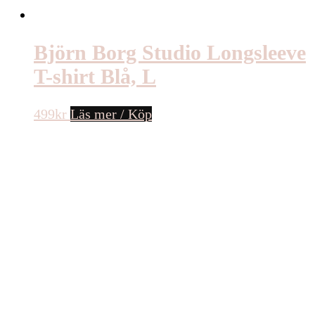
Björn Borg Studio Longsleeve
T-shirt Blå, L
499
kr
Läs mer / Köp