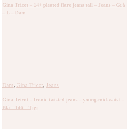
Gina Tricot – 14+ pleated flare jeans tall – Jeans – Grå
– L – Dam
Dam
,
Gina Tricot
,
Jeans
Gina Tricot – Iconic twisted jeans – young-mid-waist –
Blå – 146 – Tjej