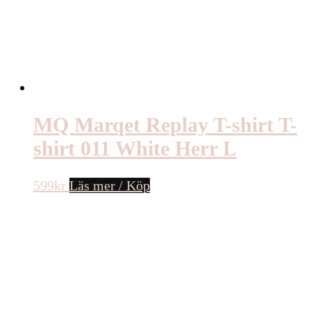
MQ Marqet Replay T-shirt T-
shirt 011 White Herr L
599
kr
Läs mer / Köp