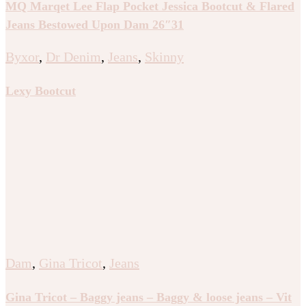
MQ Marqet Lee Flap Pocket Jessica Bootcut & Flared
Jeans Bestowed Upon Dam 26″31
Byxor
,
Dr Denim
,
Jeans
,
Skinny
Lexy Bootcut
Dam
,
Gina Tricot
,
Jeans
Gina Tricot – Baggy jeans – Baggy & loose jeans – Vit