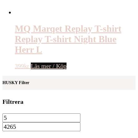
MQ Marqet Replay T-shirt
Replay T-shirt Night Blue
Herr L
399
kr
Läs mer / Köp
HUSKY Filter
Filtrera