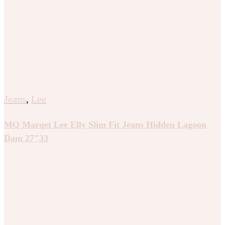
Jeans
,
Lee
MQ Marqet Lee Elly Slim Fit Jeans Hidden Lagoon
Dam 27″33