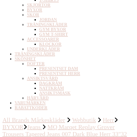
T-SHIRTS
SKJORTOR
BYXOR
SKOR
JORDAN
TRÄNINGSKLÄDER
GYM BYXOR
GYM T-SHIRT
ACCESSOARER
KLOCKOR
UNDERKLÄDER
TRÄNINGSKLÄDER
SKÖNHET
DOFTER
PRESENTSET DAM
PRESENTSET HERR
ANSIKTSVÅRD
DAGKRÄM
NATTKRÄM
ANSIKTSMASK
HÅRVÅRD
VARUMÄRKEN
RABATTKODER
All Brands Mårkeskläder
Webbutik
Herr
BYXOR
Jeans
MQ Marqet Replay Grover
Trousers Tapered Jeans 007 Dark Blue Herr 33″32