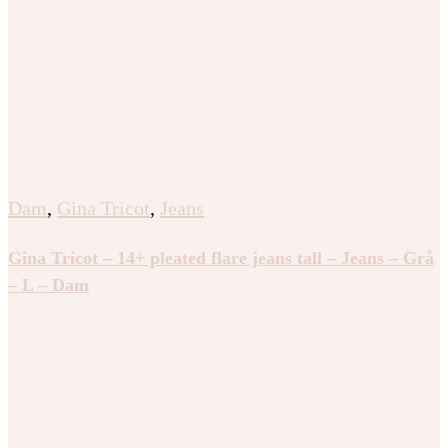
Dam
,
Gina Tricot
,
Jeans
Gina Tricot – 14+ pleated flare jeans tall – Jeans – Grå
– L – Dam