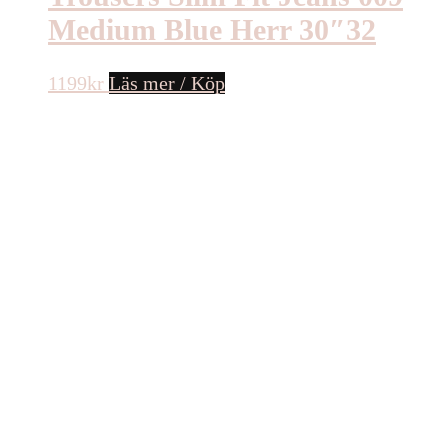
Medium Blue Herr 30″32
1199
kr
Läs mer / Köp