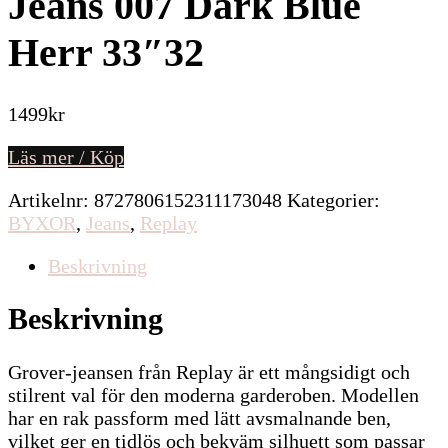
Jeans 007 Dark Blue
Herr 33″32
1499
kr
Läs mer / Köp
Artikelnr:
8727806152311173048
Kategorier:
BYXOR
,
Jeans
,
Replay
Beskrivning
Beskrivning
Grover-jeansen från Replay är ett mångsidigt och
stilrent val för den moderna garderoben. Modellen
har en rak passform med lätt avsmalnande ben,
vilket ger en tidlös och bekväm silhuett som passar