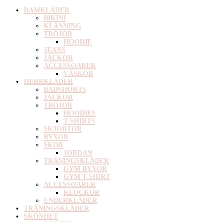
DAMKLÄDER
BIKINI
KLÄNNING
TRÖJOR
HOODIE
JEANS
JACKOR
ACCESSOARER
VÄSKOR
HERRKLÄDER
BADSHORTS
JACKOR
TRÖJOR
HOODIES
T-SHIRTS
SKJORTOR
BYXOR
SKOR
JORDAN
TRÄNINGSKLÄDER
GYM BYXOR
GYM T-SHIRT
ACCESSOARER
KLOCKOR
UNDERKLÄDER
TRÄNINGSKLÄDER
SKÖNHET