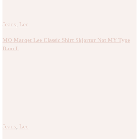
Jeans
,
Lee
MQ Marqet Lee Classic Shirt Skjortor Not MY Type
Dam L
Jeans
,
Lee