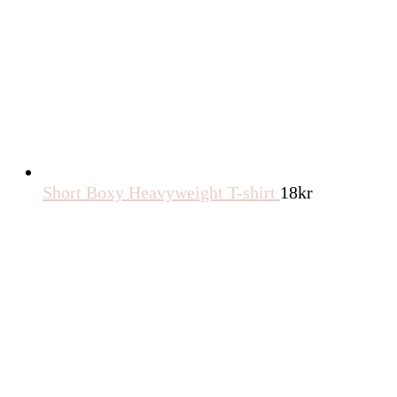
Short Boxy Heavyweight T-shirt
18
kr