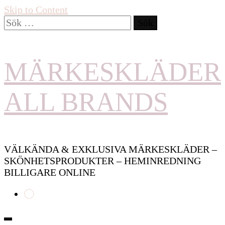
Skip to Content
Sök
efter:
MÄRKESKLÄDER
ALL BRANDS
VÄLKÄNDA & EXKLUSIVA MÄRKESKLÄDER –
SKÖNHETSPRODUKTER – HEMINREDNING
BILLIGARE ONLINE