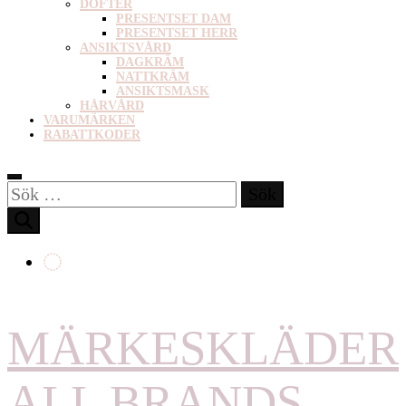
DOFTER
PRESENTSET DAM
PRESENTSET HERR
ANSIKTSVÅRD
DAGKRÄM
NATTKRÄM
ANSIKTSMASK
HÅRVÅRD
VARUMÄRKEN
RABATTKODER
Sök
efter:
MÄRKESKLÄDER
ALL BRANDS