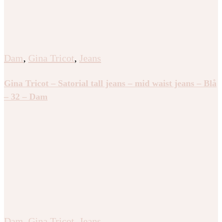
Dam
,
Gina Tricot
,
Jeans
Gina Tricot – Satorial tall jeans – mid waist jeans – Blå
– 32 – Dam
Dam
,
Gina Tricot
,
Jeans