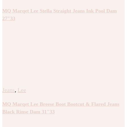
MQ Marqet Lee Stella Straight Jeans Ink Pool Dam
27″33
Jeans
,
Lee
MQ Marqet Lee Breese Boot Bootcut & Flared Jeans
Black Rinse Dam 31″33