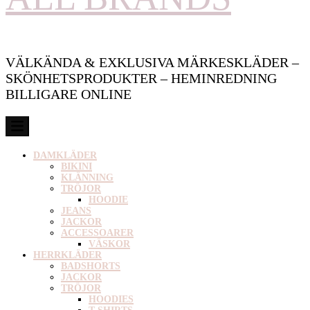
VÄLKÄNDA & EXKLUSIVA MÄRKESKLÄDER –
SKÖNHETSPRODUKTER – HEMINREDNING
BILLIGARE ONLINE
DAMKLÄDER
BIKINI
KLÄNNING
TRÖJOR
HOODIE
JEANS
JACKOR
ACCESSOARER
VÄSKOR
HERRKLÄDER
BADSHORTS
JACKOR
TRÖJOR
HOODIES