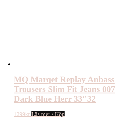
MQ Marqet Replay Anbass
Trousers Slim Fit Jeans 007
Dark Blue Herr 33″32
1299
kr
Läs mer / Köp