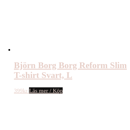
Björn Borg Borg Reform Slim
T-shirt Svart, L
399
kr
Läs mer / Köp