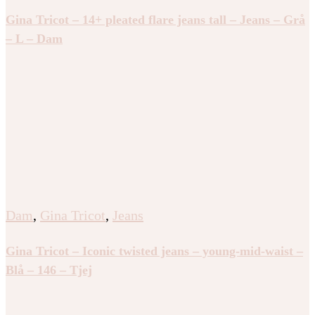
Gina Tricot – 14+ pleated flare jeans tall – Jeans – Grå
– L – Dam
Dam
,
Gina Tricot
,
Jeans
Gina Tricot – Iconic twisted jeans – young-mid-waist –
Blå – 146 – Tjej