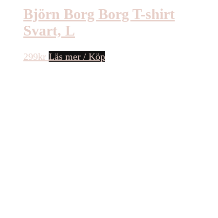
Björn Borg Borg T-shirt
Svart, L
299
kr
Läs mer / Köp