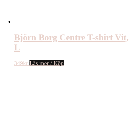
Björn Borg Centre T-shirt Vit,
L
349
kr
Läs mer / Köp