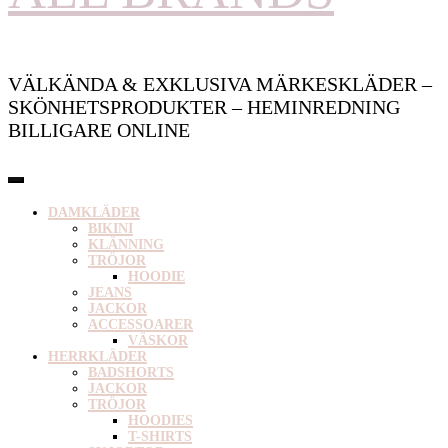
VÄLKÄNDA & EXKLUSIVA MÄRKESKLÄDER –
SKÖNHETSPRODUKTER – HEMINREDNING
BILLIGARE ONLINE
DAMKLÄDER
BIKINI
KLÄNNING
TRÖJOR
HOODIE
JEANS
JACKOR
ACCESSOARER
VÄSKOR
HERRKLÄDER
BADSHORTS
JACKOR
TRÖJOR
HOODIES
T-SHIRTS