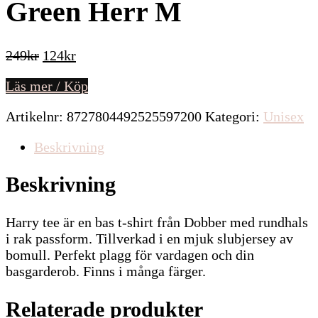
Green Herr M
Det
Det
249
kr
124
kr
ursprungliga
nuvarande
Läs mer / Köp
priset
priset
var:
är:
Artikelnr:
8727804492525597200
Kategori:
Unisex
249kr.
124kr.
Beskrivning
Beskrivning
Harry tee är en bas t-shirt från Dobber med rundhals
i rak passform. Tillverkad i en mjuk slubjersey av
bomull. Perfekt plagg för vardagen och din
basgarderob. Finns i många färger.
Relaterade produkter