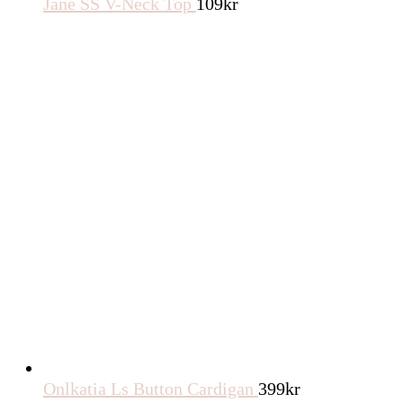
Jane SS V-Neck Top
109
kr
Onlkatia Ls Button Cardigan
399
kr