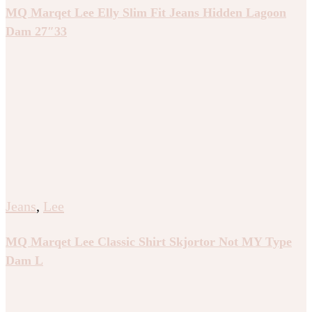
MQ Marqet Lee Elly Slim Fit Jeans Hidden Lagoon
Dam 27″33
Jeans
,
Lee
MQ Marqet Lee Classic Shirt Skjortor Not MY Type
Dam L