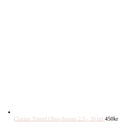
Clarins Tinted Oleo-Serum 2.5 - 30 ml
450
kr