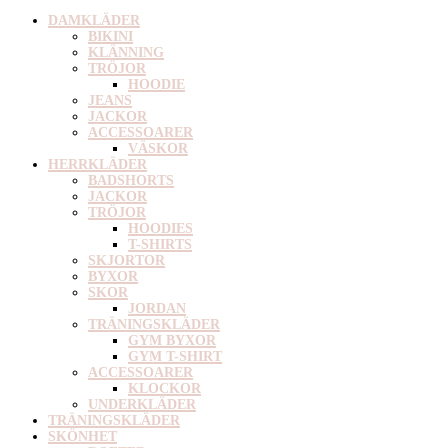
DAMKLÄDER
BIKINI
KLÄNNING
TRÖJOR
HOODIE
JEANS
JACKOR
ACCESSOARER
VÄSKOR
HERRKLÄDER
BADSHORTS
JACKOR
TRÖJOR
HOODIES
T-SHIRTS
SKJORTOR
BYXOR
SKOR
JORDAN
TRÄNINGSKLÄDER
GYM BYXOR
GYM T-SHIRT
ACCESSOARER
KLOCKOR
UNDERKLÄDER
TRÄNINGSKLÄDER
SKÖNHET