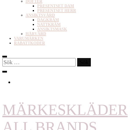
DOFTER
PRESENTSET DAM
PRESENTSET HERR
ANSIKTSVÅRD
DAGKRÄM
NATTKRÄM
ANSIKTSMASK
HÅRVÅRD
VARUMÄRKEN
RABATTKODER
Sök
efter:
MÄRKESKLÄDER
ALL BRANDS