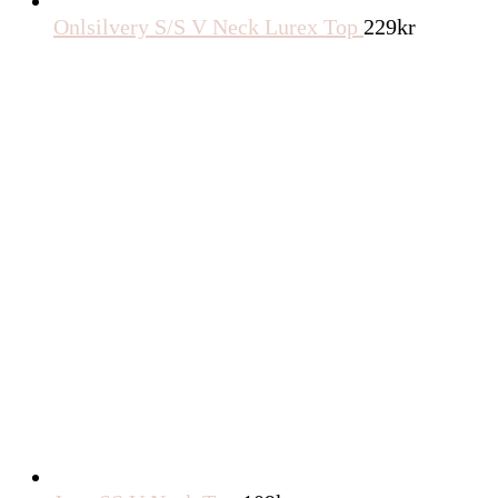
Onlsilvery S/S V Neck Lurex Top
229
kr