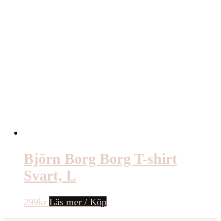
Björn Borg Borg T-shirt
Svart, L
299
kr
Läs mer / Köp