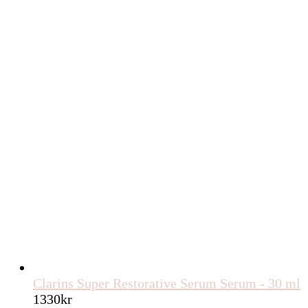
Clarins Super Restorative Serum Serum - 30 ml
1330
kr