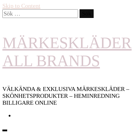
Skip to Content
Sök
efter:
MÄRKESKLÄDER
ALL BRANDS
VÄLKÄNDA & EXKLUSIVA MÄRKESKLÄDER –
SKÖNHETSPRODUKTER – HEMINREDNING
BILLIGARE ONLINE