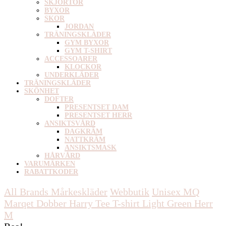
SKJORTOR
BYXOR
SKOR
JORDAN
TRÄNINGSKLÄDER
GYM BYXOR
GYM T-SHIRT
ACCESSOARER
KLOCKOR
UNDERKLÄDER
TRÄNINGSKLÄDER
SKÖNHET
DOFTER
PRESENTSET DAM
PRESENTSET HERR
ANSIKTSVÅRD
DAGKRÄM
NATTKRÄM
ANSIKTSMASK
HÅRVÅRD
VARUMÄRKEN
RABATTKODER
All Brands Mårkeskläder
Webbutik
Unisex
MQ
Marqet Dobber Harry Tee T-shirt Light Green Herr
M