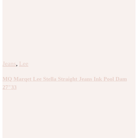
Jeans
,
Lee
MQ Marqet Lee Stella Straight Jeans Ink Pool Dam
27″33