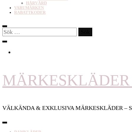
HÅRVÅRD
VARUMÄRKEN
RABATTKODER
Sök
efter:
MÄRKESKLÄDER 
VÄLKÄNDA & EXKLUSIVA MÄRKESKLÄDER – S