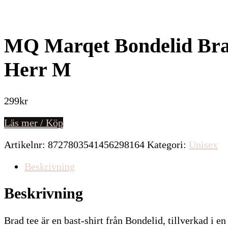
MQ Marqet Bondelid Brad
Herr M
299
kr
Läs mer / Köp
Artikelnr:
8727803541456298164
Kategori:
Unisex
Beskrivning
Beskrivning
Brad tee är en bast-shirt från Bondelid, tillverkad i 