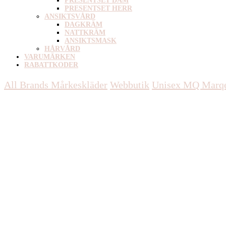
PRESENTSET DAM
PRESENTSET HERR
ANSIKTSVÅRD
DAGKRÄM
NATTKRÄM
ANSIKTSMASK
HÅRVÅRD
VARUMÄRKEN
RABATTKODER
All Brands Mårkeskläder
Webbutik
Unisex
MQ Marqet