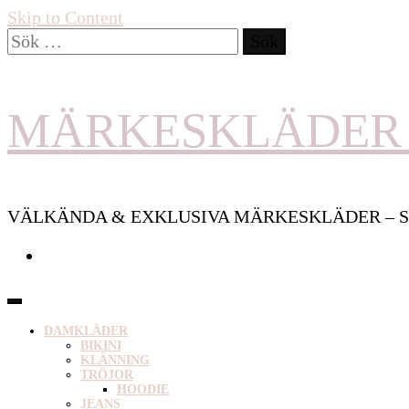
Skip to Content
Sök
efter:
MÄRKESKLÄDER 
VÄLKÄNDA & EXKLUSIVA MÄRKESKLÄDER – S
DAMKLÄDER
BIKINI
KLÄNNING
TRÖJOR
HOODIE
JEANS