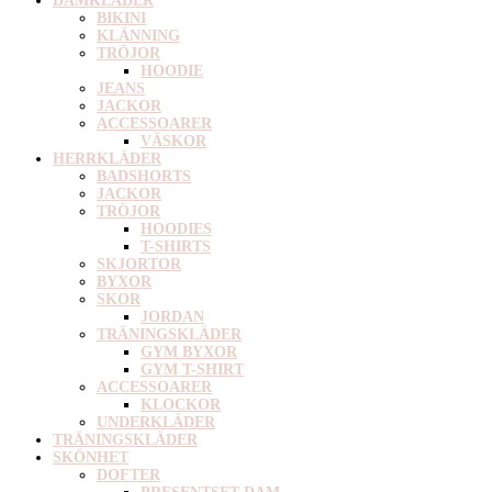
DAMKLÄDER
BIKINI
KLÄNNING
TRÖJOR
HOODIE
JEANS
JACKOR
ACCESSOARER
VÄSKOR
HERRKLÄDER
BADSHORTS
JACKOR
TRÖJOR
HOODIES
T-SHIRTS
SKJORTOR
BYXOR
SKOR
JORDAN
TRÄNINGSKLÄDER
GYM BYXOR
GYM T-SHIRT
ACCESSOARER
KLOCKOR
UNDERKLÄDER
TRÄNINGSKLÄDER
SKÖNHET
DOFTER