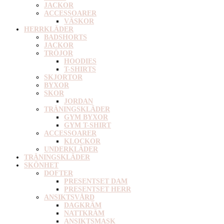
JACKOR
ACCESSOARER
VÄSKOR
HERRKLÄDER
BADSHORTS
JACKOR
TRÖJOR
HOODIES
T-SHIRTS
SKJORTOR
BYXOR
SKOR
JORDAN
TRÄNINGSKLÄDER
GYM BYXOR
GYM T-SHIRT
ACCESSOARER
KLOCKOR
UNDERKLÄDER
TRÄNINGSKLÄDER
SKÖNHET
DOFTER
PRESENTSET DAM
PRESENTSET HERR
ANSIKTSVÅRD
DAGKRÄM
NATTKRÄM
ANSIKTSMASK