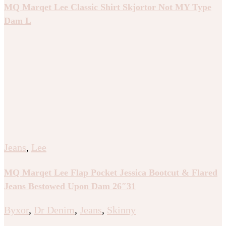
MQ Marqet Lee Classic Shirt Skjortor Not MY Type
Dam L
Jeans
,
Lee
MQ Marqet Lee Flap Pocket Jessica Bootcut & Flared
Jeans Bestowed Upon Dam 26″31
Byxor
,
Dr Denim
,
Jeans
,
Skinny