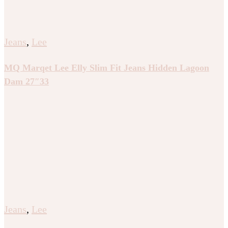
Jeans
,
Lee
MQ Marqet Lee Elly Slim Fit Jeans Hidden Lagoon
Dam 27″33
Jeans
,
Lee