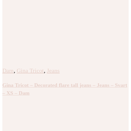
Dam
,
Gina Tricot
,
Jeans
Gina Tricot – Decorated flare tall jeans – Jeans – Svart
– XS – Dam