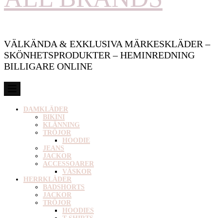
VÄLKÄNDA & EXKLUSIVA MÄRKESKLÄDER –
SKÖNHETSPRODUKTER – HEMINREDNING
BILLIGARE ONLINE
DAMKLÄDER
BIKINI
KLÄNNING
TRÖJOR
HOODIE
JEANS
JACKOR
ACCESSOARER
VÄSKOR
HERRKLÄDER
BADSHORTS
JACKOR
TRÖJOR
HOODIES