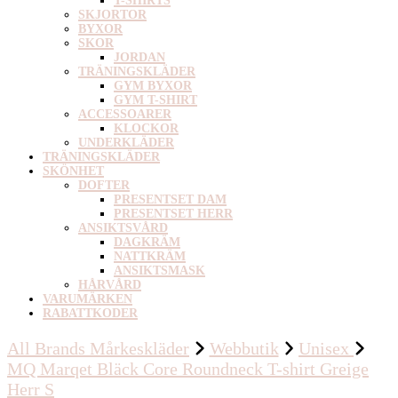
T-SHIRTS
SKJORTOR
BYXOR
SKOR
JORDAN
TRÄNINGSKLÄDER
GYM BYXOR
GYM T-SHIRT
ACCESSOARER
KLOCKOR
UNDERKLÄDER
TRÄNINGSKLÄDER
SKÖNHET
DOFTER
PRESENTSET DAM
PRESENTSET HERR
ANSIKTSVÅRD
DAGKRÄM
NATTKRÄM
ANSIKTSMASK
HÅRVÅRD
VARUMÄRKEN
RABATTKODER
All Brands Mårkeskläder
Webbutik
Unisex
MQ Marqet Bläck Core Roundneck T-shirt Greige
Herr S