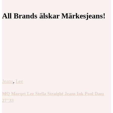
All Brands älskar Märkesjeans!
Jeans
,
Lee
MQ Marqet Lee Stella Straight Jeans Ink Pool Dam
27″33