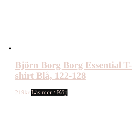
Björn Borg Borg Essential T-
shirt Blå, 122-128
219
kr
Läs mer / Köp