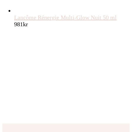
Lancôme Rénergie Multi-Glow Nuit 50 ml
981
kr