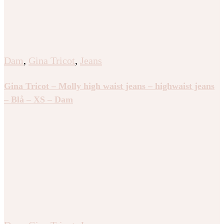
Dam
,
Gina Tricot
,
Jeans
Gina Tricot – Molly high waist jeans – highwaist jeans
– Blå – XS – Dam