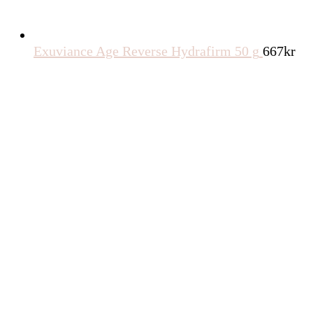
Exuviance Age Reverse Hydrafirm 50 g
667
kr