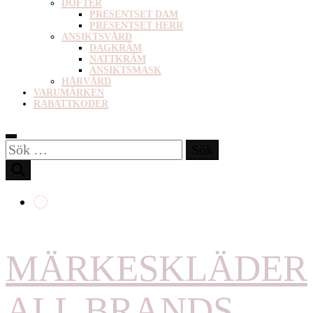
DOFTER
PRESENTSET DAM
PRESENTSET HERR
ANSIKTSVÅRD
DAGKRÄM
NATTKRÄM
ANSIKTSMASK
HÅRVÅRD
VARUMÄRKEN
RABATTKODER
Sök
efter:
MÄRKESKLÄDER
ALL BRANDS