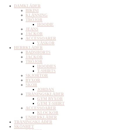
DAMKLÄDER
BIKINI
KLÄNNING
TRÖJOR
HOODIE
JEANS
JACKOR
ACCESSOARER
VÄSKOR
HERRKLÄDER
BADSHORTS
JACKOR
TRÖJOR
HOODIES
T-SHIRTS
SKJORTOR
BYXOR
SKOR
JORDAN
TRÄNINGSKLÄDER
GYM BYXOR
GYM T-SHIRT
ACCESSOARER
KLOCKOR
UNDERKLÄDER
TRÄNINGSKLÄDER
SKÖNHET