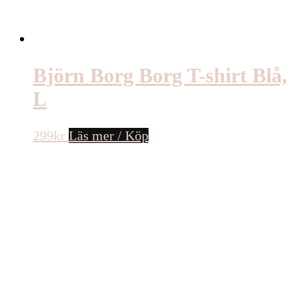
Björn Borg Borg T-shirt Blå,
L
299
kr
Läs mer / Köp