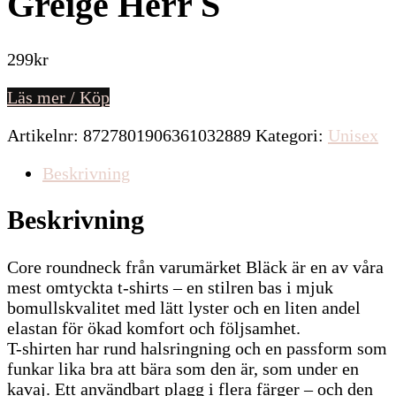
Greige Herr S
299
kr
Läs mer / Köp
Artikelnr:
8727801906361032889
Kategori:
Unisex
Beskrivning
Beskrivning
Core roundneck från varumärket Bläck är en av våra
mest omtyckta t-shirts – en stilren bas i mjuk
bomullskvalitet med lätt lyster och en liten andel
elastan för ökad komfort och följsamhet.
T-shirten har rund halsringning och en passform som
funkar lika bra att bära som den är, som under en
kavaj. Ett användbart plagg i flera färger – och den