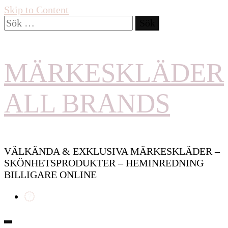
Skip to Content
Sök
efter:
MÄRKESKLÄDER
ALL BRANDS
VÄLKÄNDA & EXKLUSIVA MÄRKESKLÄDER –
SKÖNHETSPRODUKTER – HEMINREDNING
BILLIGARE ONLINE