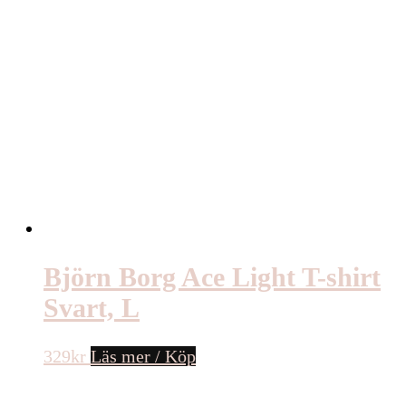
Björn Borg Ace Light T-shirt
Svart, L
329
kr
Läs mer / Köp