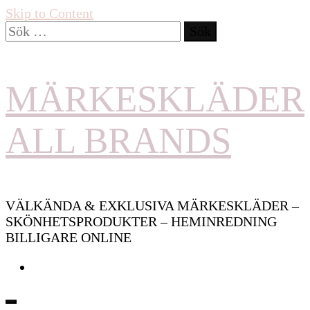
Skip to Content
Sök
efter:
MÄRKESKLÄDER
ALL BRANDS
VÄLKÄNDA & EXKLUSIVA MÄRKESKLÄDER –
SKÖNHETSPRODUKTER – HEMINREDNING
BILLIGARE ONLINE