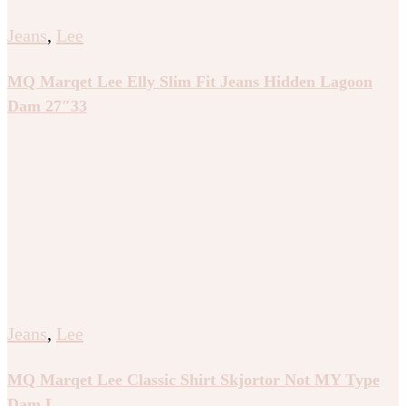
Jeans
,
Lee
MQ Marqet Lee Elly Slim Fit Jeans Hidden Lagoon
Dam 27″33
Jeans
,
Lee
MQ Marqet Lee Classic Shirt Skjortor Not MY Type
Dam L