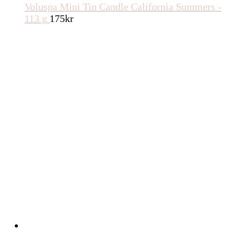
Voluspa Mini Tin Candle California Summers -
113 g
175
kr