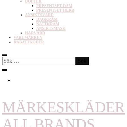
DOFTER
PRESENTSET DAM
PRESENTSET HERR
ANSIKTSVÅRD
DAGKRÄM
NATTKRÄM
ANSIKTSMASK
HÅRVÅRD
VARUMÄRKEN
RABATTKODER
Sök
efter:
MÄRKESKLÄDER
ALL BRANDS