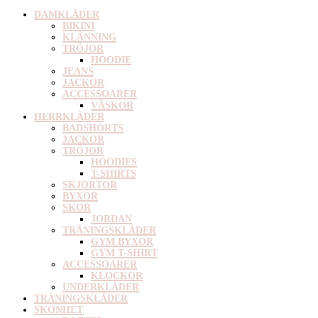
DAMKLÄDER
BIKINI
KLÄNNING
TRÖJOR
HOODIE
JEANS
JACKOR
ACCESSOARER
VÄSKOR
HERRKLÄDER
BADSHORTS
JACKOR
TRÖJOR
HOODIES
T-SHIRTS
SKJORTOR
BYXOR
SKOR
JORDAN
TRÄNINGSKLÄDER
GYM BYXOR
GYM T-SHIRT
ACCESSOARER
KLOCKOR
UNDERKLÄDER
TRÄNINGSKLÄDER
SKÖNHET