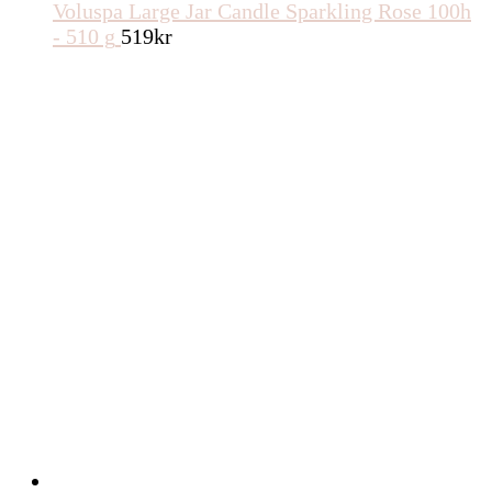
Voluspa Large Jar Candle Sparkling Rose 100h
- 510 g
519
kr