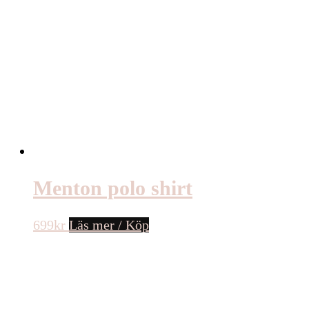
Menton polo shirt
699
kr
Läs mer / Köp