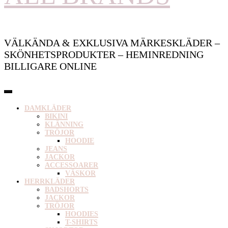
VÄLKÄNDA & EXKLUSIVA MÄRKESKLÄDER –
SKÖNHETSPRODUKTER – HEMINREDNING
BILLIGARE ONLINE
DAMKLÄDER
BIKINI
KLÄNNING
TRÖJOR
HOODIE
JEANS
JACKOR
ACCESSOARER
VÄSKOR
HERRKLÄDER
BADSHORTS
JACKOR
TRÖJOR
HOODIES
T-SHIRTS