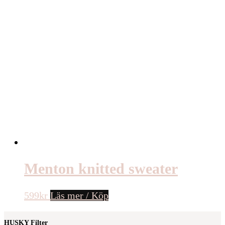
Menton knitted sweater
599
kr
Läs mer / Köp
HUSKY Filter