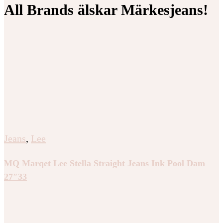
All Brands älskar Märkesjeans!
Jeans
,
Lee
MQ Marqet Lee Stella Straight Jeans Ink Pool Dam
27″33