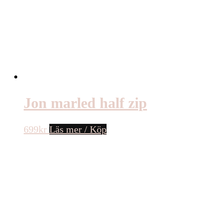
Jon marled half zip
699
kr
Läs mer / Köp