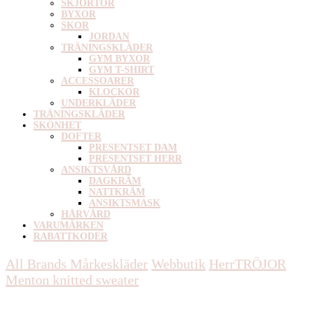
SKJORTOR
BYXOR
SKOR
JORDAN
TRÄNINGSKLÄDER
GYM BYXOR
GYM T-SHIRT
ACCESSOARER
KLOCKOR
UNDERKLÄDER
TRÄNINGSKLÄDER
SKÖNHET
DOFTER
PRESENTSET DAM
PRESENTSET HERR
ANSIKTSVÅRD
DAGKRÄM
NATTKRÄM
ANSIKTSMASK
HÅRVÅRD
VARUMÄRKEN
RABATTKODER
All Brands Mårkeskläder
Webbutik
Herr
TRÖJOR
Menton knitted sweater