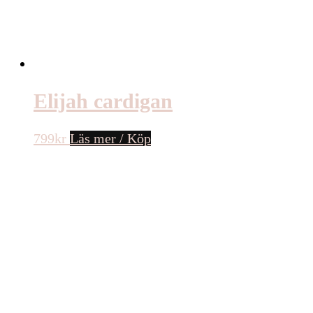
Elijah cardigan
799
kr
Läs mer / Köp