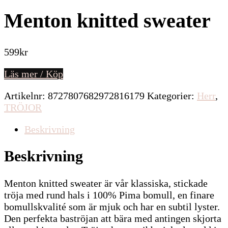
Menton knitted sweater
599
kr
Läs mer / Köp
Artikelnr:
8727807682972816179
Kategorier:
Herr
,
TRÖJOR
Beskrivning
Beskrivning
Menton knitted sweater är vår klassiska, stickade
tröja med rund hals i 100% Pima bomull, en finare
bomullskvalité som är mjuk och har en subtil lyster.
Den perfekta baströjan att bära med antingen skjorta