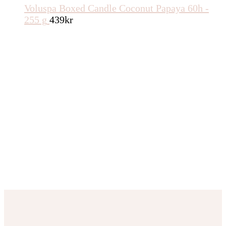
Voluspa Boxed Candle Coconut Papaya 60h -
255 g
439
kr