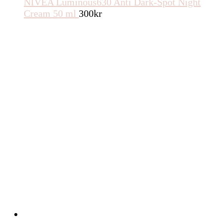
NIVEA Luminous630 Anti Dark-Spot Night
Cream 50 ml
300
kr