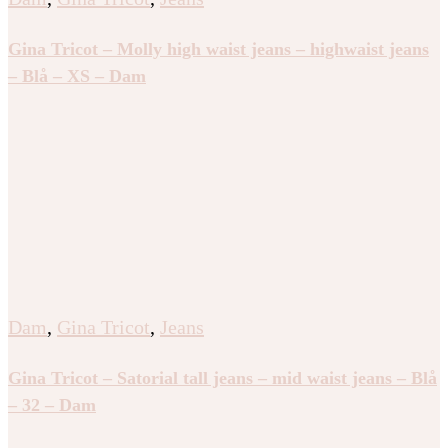
Gina Tricot – Molly high waist jeans – highwaist jeans
– Blå – XS – Dam
Dam
,
Gina Tricot
,
Jeans
Gina Tricot – Satorial tall jeans – mid waist jeans – Blå
– 32 – Dam