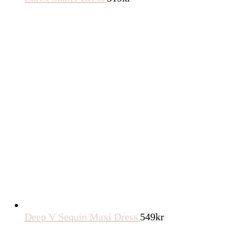
Deep V Sequin Maxi Dress
549
kr