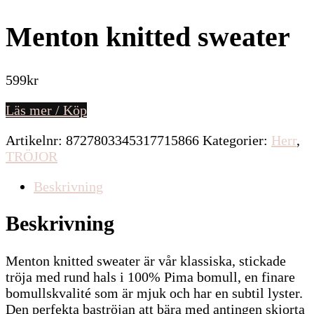
Menton knitted sweater
599
kr
Läs mer / Köp
Artikelnr:
8727803345317715866
Kategorier:
Herr
,
TRÖJOR
Beskrivning
Beskrivning
Menton knitted sweater är vår klassiska, stickade
tröja med rund hals i 100% Pima bomull, en finare
bomullskvalité som är mjuk och har en subtil lyster.
Den perfekta baströjan att bära med antingen skjorta