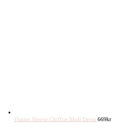
Flutter Sleeve Chiffon Midi Dress
669
kr