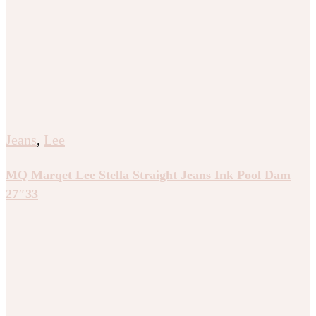
Jeans
,
Lee
MQ Marqet Lee Stella Straight Jeans Ink Pool Dam
27″33