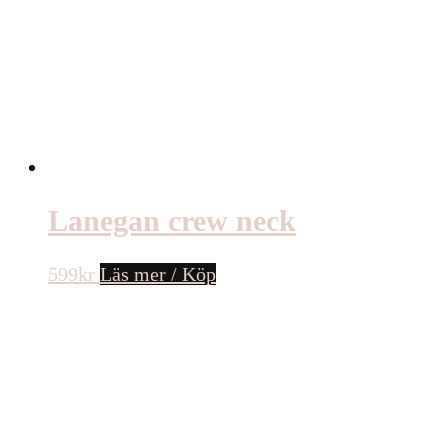
Lanegan crew neck
599
kr
Läs mer / Köp