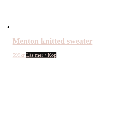
Menton knitted sweater
599
kr
Läs mer / Köp