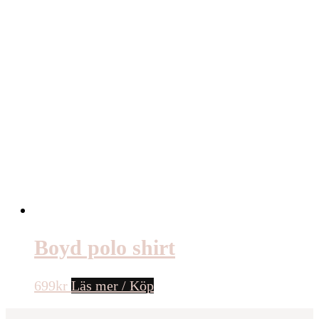
Boyd polo shirt
699
kr
Läs mer / Köp