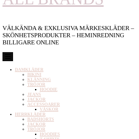
VÄLKÄNDA & EXKLUSIVA MÄRKESKLÄDER –
SKÖNHETSPRODUKTER – HEMINREDNING
BILLIGARE ONLINE
DAMKLÄDER
BIKINI
KLÄNNING
TRÖJOR
HOODIE
JEANS
JACKOR
ACCESSOARER
VÄSKOR
HERRKLÄDER
BADSHORTS
JACKOR
TRÖJOR
HOODIES