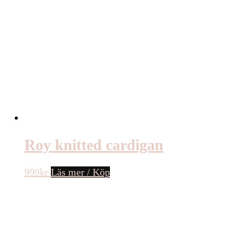
Roy knitted cardigan
999
kr
Läs mer / Köp