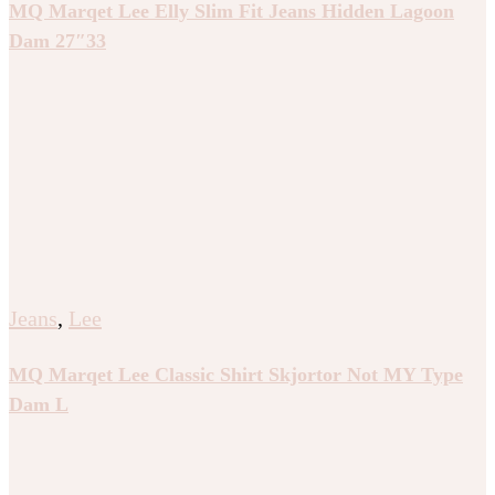
MQ Marqet Lee Elly Slim Fit Jeans Hidden Lagoon
Dam 27″33
Jeans
,
Lee
MQ Marqet Lee Classic Shirt Skjortor Not MY Type
Dam L