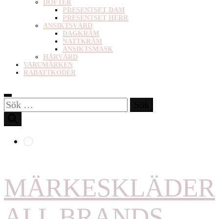
DOFTER
PRESENTSET DAM
PRESENTSET HERR
ANSIKTSVÅRD
DAGKRÄM
NATTKRÄM
ANSIKTSMASK
HÅRVÅRD
VARUMÄRKEN
RABATTKODER
Sök
efter:
MÄRKESKLÄDER
ALL BRANDS