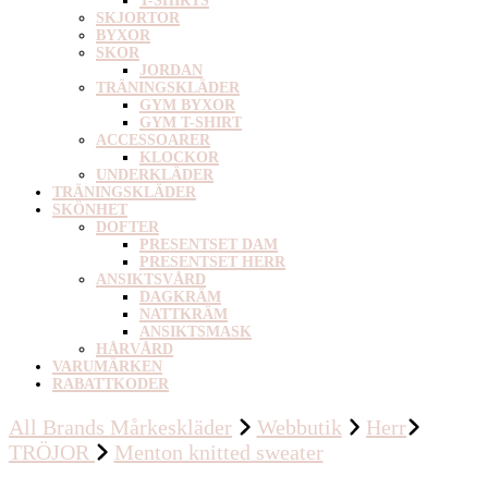
T-SHIRTS
SKJORTOR
BYXOR
SKOR
JORDAN
TRÄNINGSKLÄDER
GYM BYXOR
GYM T-SHIRT
ACCESSOARER
KLOCKOR
UNDERKLÄDER
TRÄNINGSKLÄDER
SKÖNHET
DOFTER
PRESENTSET DAM
PRESENTSET HERR
ANSIKTSVÅRD
DAGKRÄM
NATTKRÄM
ANSIKTSMASK
HÅRVÅRD
VARUMÄRKEN
RABATTKODER
All Brands Mårkeskläder
Webbutik
Herr
TRÖJOR
Menton knitted sweater