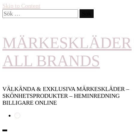
Skip to Content
Sök
efter:
MÄRKESKLÄDER
ALL BRANDS
VÄLKÄNDA & EXKLUSIVA MÄRKESKLÄDER –
SKÖNHETSPRODUKTER – HEMINREDNING
BILLIGARE ONLINE