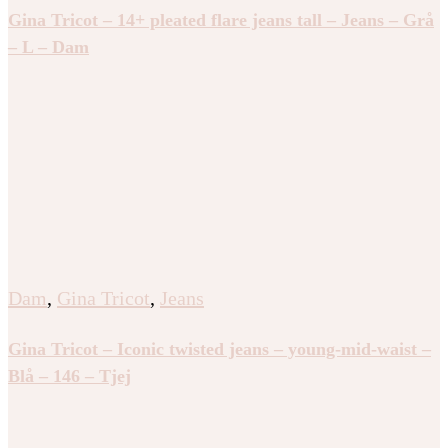
Gina Tricot – 14+ pleated flare jeans tall – Jeans – Grå
– L – Dam
Dam
,
Gina Tricot
,
Jeans
Gina Tricot – Iconic twisted jeans – young-mid-waist –
Blå – 146 – Tjej