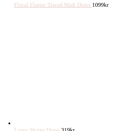
Floral Flutter Tiered Midi Dress
1099
kr
Lurex Skater Dress
319
kr