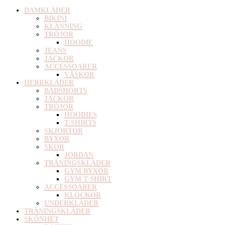
DAMKLÄDER
BIKINI
KLÄNNING
TRÖJOR
HOODIE
JEANS
JACKOR
ACCESSOARER
VÄSKOR
HERRKLÄDER
BADSHORTS
JACKOR
TRÖJOR
HOODIES
T-SHIRTS
SKJORTOR
BYXOR
SKOR
JORDAN
TRÄNINGSKLÄDER
GYM BYXOR
GYM T-SHIRT
ACCESSOARER
KLOCKOR
UNDERKLÄDER
TRÄNINGSKLÄDER
SKÖNHET