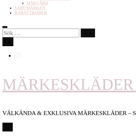
HÅRVÅRD
VARUMÄRKEN
RABATTKODER
Sök
efter:
MÄRKESKLÄDER 
VÄLKÄNDA & EXKLUSIVA MÄRKESKLÄDER – S