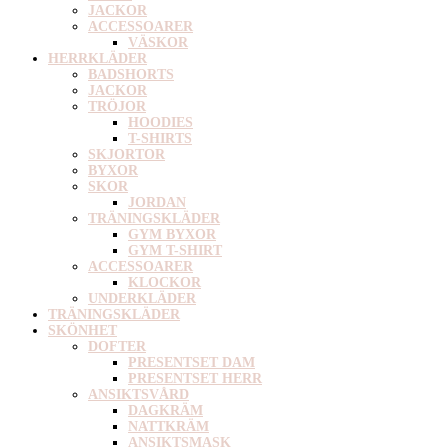
JACKOR
ACCESSOARER
VÄSKOR
HERRKLÄDER
BADSHORTS
JACKOR
TRÖJOR
HOODIES
T-SHIRTS
SKJORTOR
BYXOR
SKOR
JORDAN
TRÄNINGSKLÄDER
GYM BYXOR
GYM T-SHIRT
ACCESSOARER
KLOCKOR
UNDERKLÄDER
TRÄNINGSKLÄDER
SKÖNHET
DOFTER
PRESENTSET DAM
PRESENTSET HERR
ANSIKTSVÅRD
DAGKRÄM
NATTKRÄM
ANSIKTSMASK