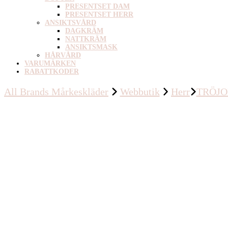
PRESENTSET DAM
PRESENTSET HERR
ANSIKTSVÅRD
DAGKRÄM
NATTKRÄM
ANSIKTSMASK
HÅRVÅRD
VARUMÄRKEN
RABATTKODER
All Brands Mårkeskläder
Webbutik
Herr
TRÖJ