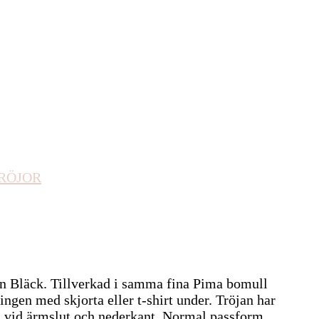
RÖJOR
rån Bläck. Tillverkad i samma fina Pima bomull
gen med skjorta eller t-shirt under. Tröjan har
d vid ärmslut och nederkant. Normal passform.