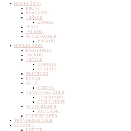
DAMKLÄDER
BIKINI
KLÄNNING
TRÖJOR
HOODIE
JEANS
JACKOR
ACCESSOARER
VÄSKOR
HERRKLÄDER
BADSHORTS
JACKOR
TRÖJOR
HOODIES
T-SHIRTS
SKJORTOR
BYXOR
SKOR
JORDAN
TRÄNINGSKLÄDER
GYM BYXOR
GYM T-SHIRT
ACCESSOARER
KLOCKOR
UNDERKLÄDER
TRÄNINGSKLÄDER
SKÖNHET
DOFTER