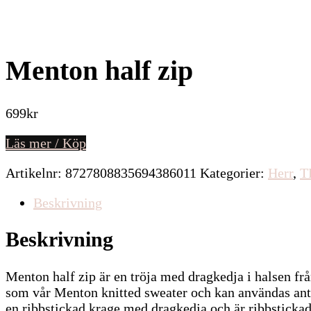
Menton half zip
699
kr
Läs mer / Köp
Artikelnr:
8727808835694386011
Kategorier:
Herr
,
T
Beskrivning
Beskrivning
Menton half zip är en tröja med dragkedja i halsen f
som vår Menton knitted sweater och kan användas antin
en ribbstickad krage med dragkedja och är ribbsticka