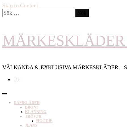
Skip to Content
Sök
efter:
MÄRKESKLÄDER 
VÄLKÄNDA & EXKLUSIVA MÄRKESKLÄDER – S
DAMKLÄDER
BIKINI
KLÄNNING
TRÖJOR
HOODIE
JEANS