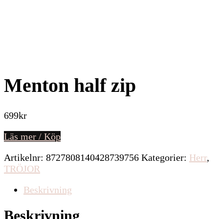
Menton half zip
699
kr
Läs mer / Köp
Artikelnr:
8727808140428739756
Kategorier:
Herr
,
TRÖJOR
Beskrivning
Beskrivning