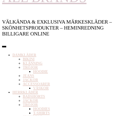
VÄLKÄNDA & EXKLUSIVA MÄRKESKLÄDER –
SKÖNHETSPRODUKTER – HEMINREDNING
BILLIGARE ONLINE
DAMKLÄDER
BIKINI
KLÄNNING
TRÖJOR
HOODIE
JEANS
JACKOR
ACCESSOARER
VÄSKOR
HERRKLÄDER
BADSHORTS
JACKOR
TRÖJOR
HOODIES
T-SHIRTS