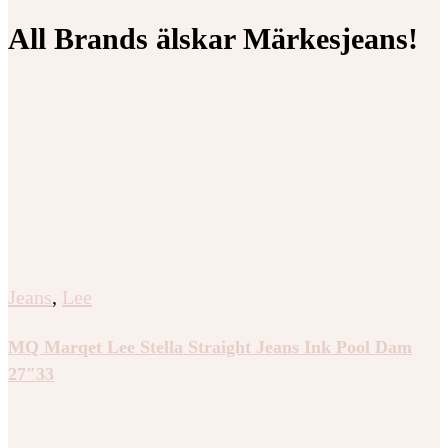
All Brands älskar Märkesjeans!
Jeans
,
Lee
MQ Marqet Lee Stella Straight Jeans Ink Pool Dam
27″33