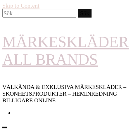
Skip to Content
Sök
efter:
MÄRKESKLÄDER
ALL BRANDS
VÄLKÄNDA & EXKLUSIVA MÄRKESKLÄDER –
SKÖNHETSPRODUKTER – HEMINREDNING
BILLIGARE ONLINE