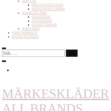
DOFTER
PRESENTSET DAM
PRESENTSET HERR
ANSIKTSVÅRD
DAGKRÄM
NATTKRÄM
ANSIKTSMASK
HÅRVÅRD
VARUMÄRKEN
RABATTKODER
Sök
efter:
MÄRKESKLÄDER
ALL BRANDS