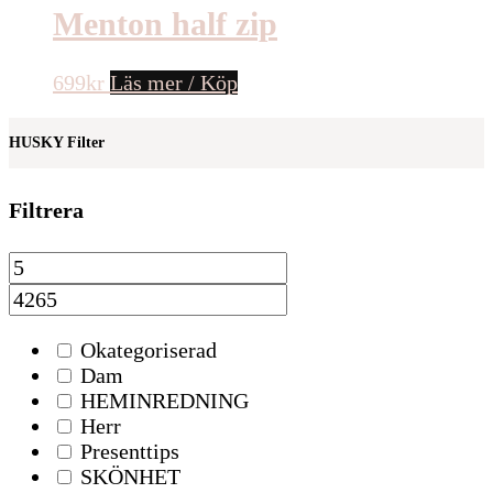
Menton half zip
699
kr
Läs mer / Köp
HUSKY Filter
Filtrera
Okategoriserad
Dam
HEMINREDNING
Herr
Presenttips
SKÖNHET