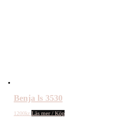
Benja ls 3530
1200
kr
Läs mer / Köp