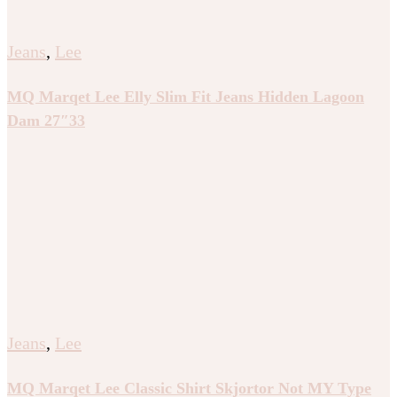
Jeans
,
Lee
MQ Marqet Lee Elly Slim Fit Jeans Hidden Lagoon
Dam 27″33
Jeans
,
Lee
MQ Marqet Lee Classic Shirt Skjortor Not MY Type