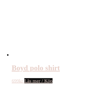
Boyd polo shirt
699
kr
Läs mer / Köp