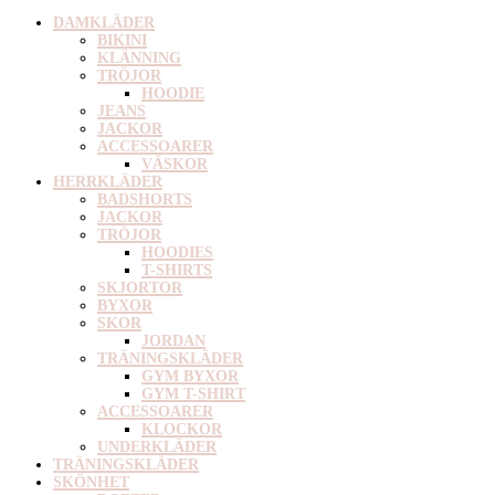
DAMKLÄDER
BIKINI
KLÄNNING
TRÖJOR
HOODIE
JEANS
JACKOR
ACCESSOARER
VÄSKOR
HERRKLÄDER
BADSHORTS
JACKOR
TRÖJOR
HOODIES
T-SHIRTS
SKJORTOR
BYXOR
SKOR
JORDAN
TRÄNINGSKLÄDER
GYM BYXOR
GYM T-SHIRT
ACCESSOARER
KLOCKOR
UNDERKLÄDER
TRÄNINGSKLÄDER
SKÖNHET