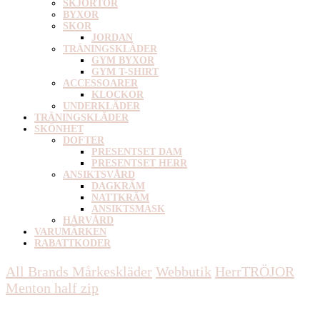
SKJORTOR
BYXOR
SKOR
JORDAN
TRÄNINGSKLÄDER
GYM BYXOR
GYM T-SHIRT
ACCESSOARER
KLOCKOR
UNDERKLÄDER
TRÄNINGSKLÄDER
SKÖNHET
DOFTER
PRESENTSET DAM
PRESENTSET HERR
ANSIKTSVÅRD
DAGKRÄM
NATTKRÄM
ANSIKTSMASK
HÅRVÅRD
VARUMÄRKEN
RABATTKODER
All Brands Mårkeskläder
Webbutik
Herr
TRÖJOR
Menton half zip