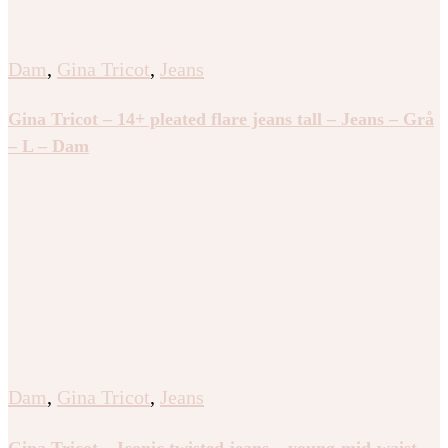
Dam
,
Gina Tricot
,
Jeans
Gina Tricot – 14+ pleated flare jeans tall – Jeans – Grå
– L – Dam
Dam
,
Gina Tricot
,
Jeans
Gina Tricot – Iconic twisted jeans – young-mid-waist –