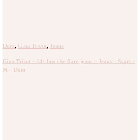
Dam
,
Gina Tricot
,
Jeans
Gina Tricot – 14+ low rise flare jeans – Jeans – Svart –
M – Dam