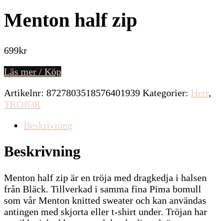
Menton half zip
699
kr
Läs mer / Köp
Artikelnr:
8727803518576401939
Kategorier:
Herr
,
TRÖJOR
Beskrivning
Beskrivning
Menton half zip är en tröja med dragkedja i halsen
från Bläck. Tillverkad i samma fina Pima bomull
som vår Menton knitted sweater och kan användas
antingen med skjorta eller t-shirt under. Tröjan har