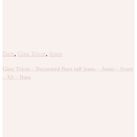
Dam
,
Gina Tricot
,
Jeans
Gina Tricot – Decorated flare tall jeans – Jeans – Svart
– XS – Dam