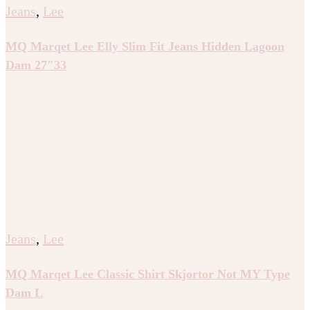
Jeans
,
Lee
MQ Marqet Lee Elly Slim Fit Jeans Hidden Lagoon
Dam 27″33
Jeans
,
Lee
MQ Marqet Lee Classic Shirt Skjortor Not MY Type
Dam L