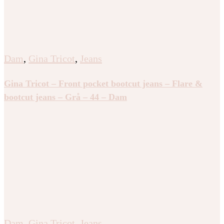
Dam
,
Gina Tricot
,
Jeans
Gina Tricot – Front pocket bootcut jeans – Flare &
bootcut jeans – Grå – 44 – Dam
Dam
,
Gina Tricot
,
Jeans