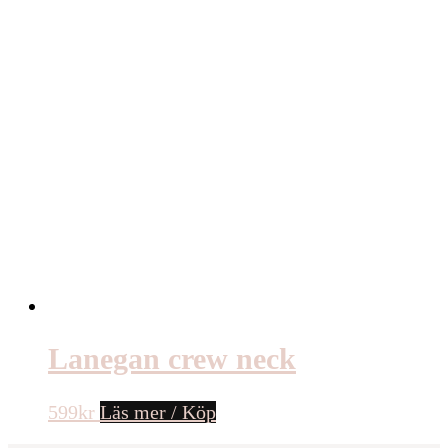
Lanegan crew neck
599
kr
Läs mer / Köp