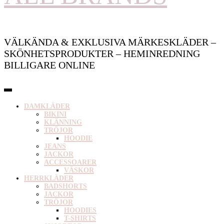
VÄLKÄNDA & EXKLUSIVA MÄRKESKLÄDER –
SKÖNHETSPRODUKTER – HEMINREDNING
BILLIGARE ONLINE
DAMKLÄDER
BIKINI
KLÄNNING
TRÖJOR
HOODIE
JEANS
JACKOR
ACCESSOARER
VÄSKOR
HERRKLÄDER
BADSHORTS
JACKOR
TRÖJOR
HOODIES
T-SHIRTS