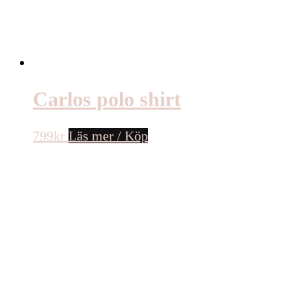
Carlos polo shirt
799
kr
Läs mer / Köp