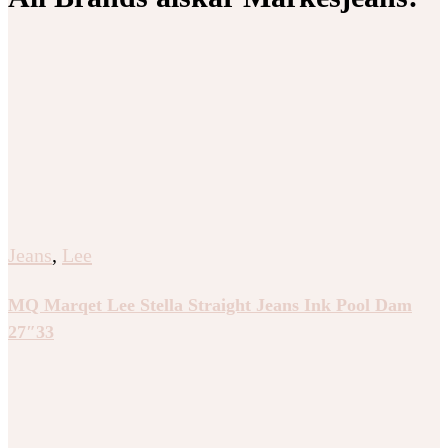
Jeans
,
Lee
MQ Marqet Lee Stella Straight Jeans Ink Pool Dam
27″33