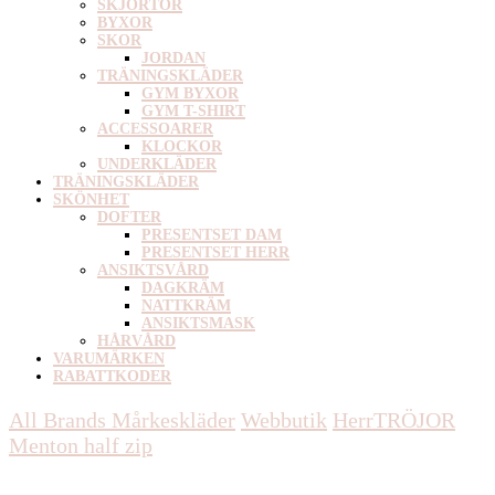
SKJORTOR
BYXOR
SKOR
JORDAN
TRÄNINGSKLÄDER
GYM BYXOR
GYM T-SHIRT
ACCESSOARER
KLOCKOR
UNDERKLÄDER
TRÄNINGSKLÄDER
SKÖNHET
DOFTER
PRESENTSET DAM
PRESENTSET HERR
ANSIKTSVÅRD
DAGKRÄM
NATTKRÄM
ANSIKTSMASK
HÅRVÅRD
VARUMÄRKEN
RABATTKODER
All Brands Mårkeskläder
Webbutik
Herr
TRÖJOR
Menton half zip