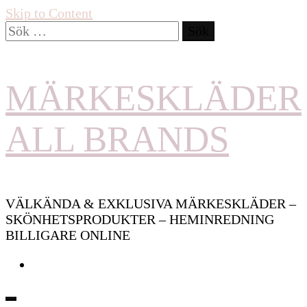
Skip to Content
Sök
efter:
MÄRKESKLÄDER
ALL BRANDS
VÄLKÄNDA & EXKLUSIVA MÄRKESKLÄDER –
SKÖNHETSPRODUKTER – HEMINREDNING
BILLIGARE ONLINE