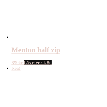
Menton half zip
699
kr
Läs mer / Köp
Rea!