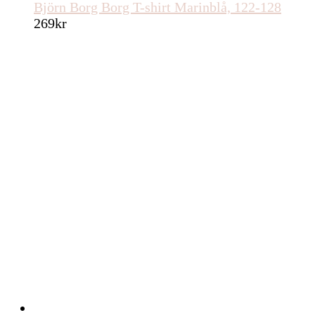
Björn Borg Borg T-shirt Marinblå, 122-128
269
kr