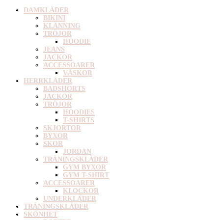
DAMKLÄDER
BIKINI
KLÄNNING
TRÖJOR
HOODIE
JEANS
JACKOR
ACCESSOARER
VÄSKOR
HERRKLÄDER
BADSHORTS
JACKOR
TRÖJOR
HOODIES
T-SHIRTS
SKJORTOR
BYXOR
SKOR
JORDAN
TRÄNINGSKLÄDER
GYM BYXOR
GYM T-SHIRT
ACCESSOARER
KLOCKOR
UNDERKLÄDER
TRÄNINGSKLÄDER
SKÖNHET