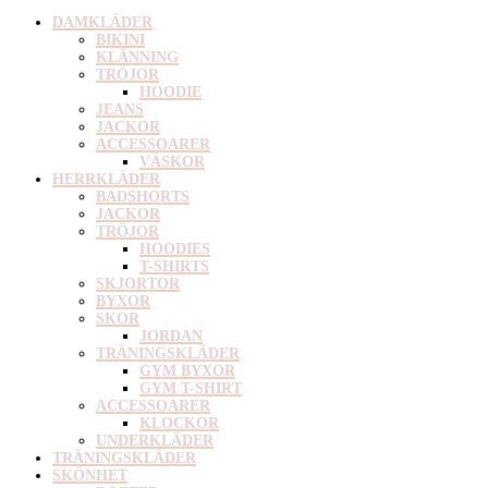
DAMKLÄDER
BIKINI
KLÄNNING
TRÖJOR
HOODIE
JEANS
JACKOR
ACCESSOARER
VÄSKOR
HERRKLÄDER
BADSHORTS
JACKOR
TRÖJOR
HOODIES
T-SHIRTS
SKJORTOR
BYXOR
SKOR
JORDAN
TRÄNINGSKLÄDER
GYM BYXOR
GYM T-SHIRT
ACCESSOARER
KLOCKOR
UNDERKLÄDER
TRÄNINGSKLÄDER
SKÖNHET