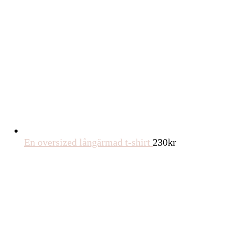
En oversized långärmad t-shirt
230
kr