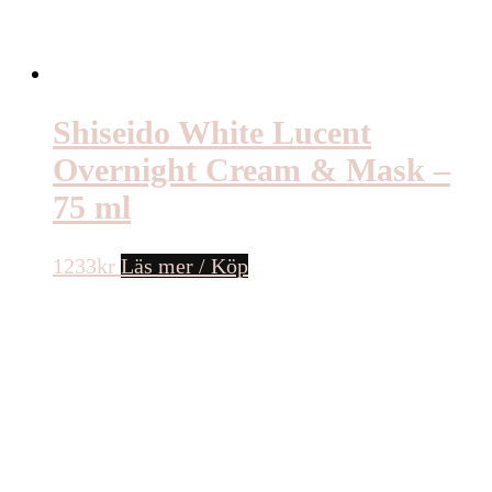
Shiseido White Lucent
Overnight Cream & Mask –
75 ml
1233
kr
Läs mer / Köp