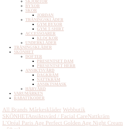
SKJORTOR
BYXOR
SKOR
JORDAN
TRÄNINGSKLÄDER
GYM BYXOR
GYM T-SHIRT
ACCESSOARER
KLOCKOR
UNDERKLÄDER
TRÄNINGSKLÄDER
SKÖNHET
DOFTER
PRESENTSET DAM
PRESENTSET HERR
ANSIKTSVÅRD
DAGKRÄM
NATTKRÄM
ANSIKTSMASK
HÅRVÅRD
VARUMÄRKEN
RABATTKODER
All Brands Mårkeskläder
Webbutik
SKÖNHET
Ansiktsvård / Facial Care
Nattkräm
L’Oréal Paris Age Perfect Golden Age Night Cream