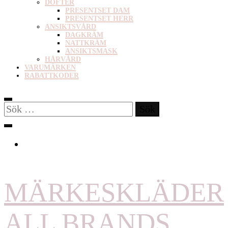
DOFTER
PRESENTSET DAM
PRESENTSET HERR
ANSIKTSVÅRD
DAGKRÄM
NATTKRÄM
ANSIKTSMASK
HÅRVÅRD
VARUMÄRKEN
RABATTKODER
Sök
efter:
MÄRKESKLÄDER
ALL BRANDS