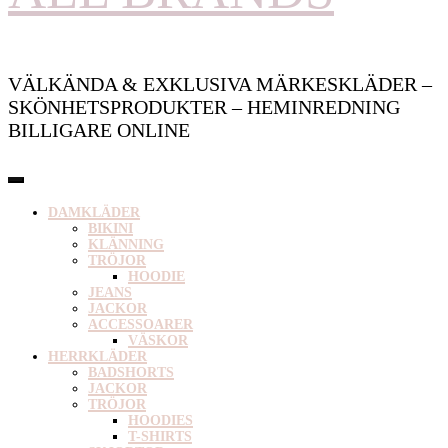
VÄLKÄNDA & EXKLUSIVA MÄRKESKLÄDER –
SKÖNHETSPRODUKTER – HEMINREDNING
BILLIGARE ONLINE
DAMKLÄDER
BIKINI
KLÄNNING
TRÖJOR
HOODIE
JEANS
JACKOR
ACCESSOARER
VÄSKOR
HERRKLÄDER
BADSHORTS
JACKOR
TRÖJOR
HOODIES
T-SHIRTS