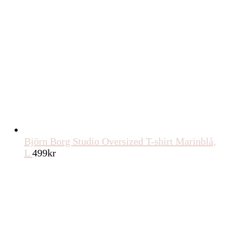
Björn Borg Studio Oversized T-shirt Marinblå,
L
499
kr