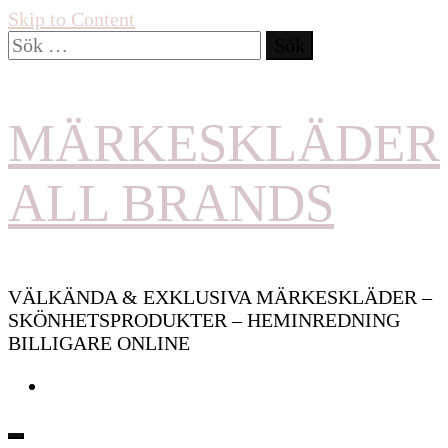
Skip to Content
Sök
efter:
MÄRKESKLÄDER
ALL BRANDS
VÄLKÄNDA & EXKLUSIVA MÄRKESKLÄDER –
SKÖNHETSPRODUKTER – HEMINREDNING
BILLIGARE ONLINE