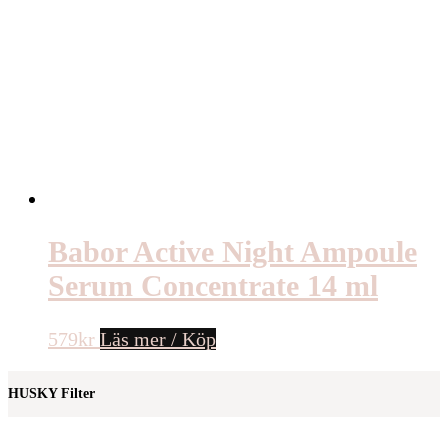
Babor Active Night Ampoule
Serum Concentrate 14 ml
579
kr
Läs mer / Köp
HUSKY Filter