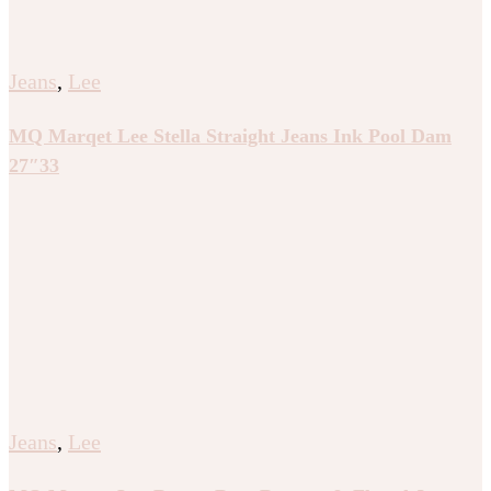
Jeans
,
Lee
MQ Marqet Lee Stella Straight Jeans Ink Pool Dam
27″33
Jeans
,
Lee