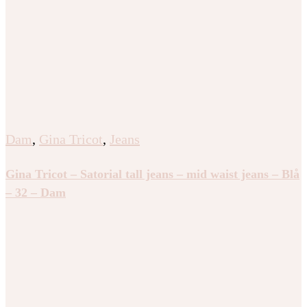
Dam
,
Gina Tricot
,
Jeans
Gina Tricot – Satorial tall jeans – mid waist jeans – Blå
– 32 – Dam