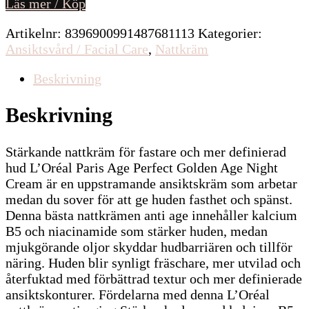
Läs mer / Köp
Artikelnr:
8396900991487681113
Kategorier:
Ansiktsvård / Facial Care
,
Nattkräm
Beskrivning
Beskrivning
Stärkande nattkräm för fastare och mer definierad
hud L’Oréal Paris Age Perfect Golden Age Night
Cream är en uppstramande ansiktskräm som arbetar
medan du sover för att ge huden fasthet och spänst.
Denna bästa nattkrämen anti age innehåller kalcium
B5 och niacinamide som stärker huden, medan
mjukgörande oljor skyddar hudbarriären och tillför
näring. Huden blir synligt fräschare, mer utvilad och
återfuktad med förbättrad textur och mer definierade
ansiktskonturer. Fördelarna med denna L’Oréal