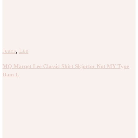
Jeans
,
Lee
MQ Marqet Lee Classic Shirt Skjortor Not MY Type
Dam L