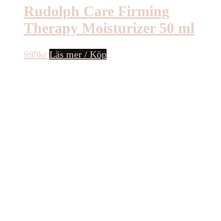
Rudolph Care Firming
Therapy Moisturizer 50 ml
989
kr
Läs mer / Köp