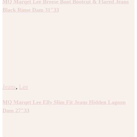
MQ Marqet Lee Breese Boot Bootcut & Flared Jeans
Black Rinse Dam 31″33
Jeans
,
Lee
MQ Marqet Lee Elly Slim Fit Jeans Hidden Lagoon
Dam 27″33