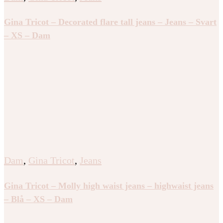
Gina Tricot – Decorated flare tall jeans – Jeans – Svart
– XS – Dam
Dam
,
Gina Tricot
,
Jeans
Gina Tricot – Molly high waist jeans – highwaist jeans
– Blå – XS – Dam