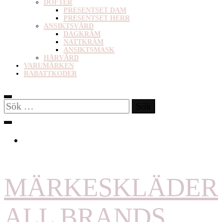
DOFTER
PRESENTSET DAM
PRESENTSET HERR
ANSIKTSVÅRD
DAGKRÄM
NATTKRÄM
ANSIKTSMASK
HÅRVÅRD
VARUMÄRKEN
RABATTKODER
Sök
efter:
MÄRKESKLÄDER
ALL BRANDS