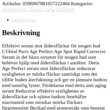
Artikelnr:
8396907881657222464
Kategorier:
Ansiktsvård / Facial Care
,
Nattkräm
Beskrivning
Beskrivning
Effektivt serum mot åldersfläckar för mogen hud
L’Oréal Paris Age Perfect Age Spot Rapid Corrector
Serum är det bästa serumet för mogen hud som
behöver hjälp med åldersfläckar i ansiktet. Detta
Age Perfect serum mot åldersfläckar reducerar
synligheten av mörka fläckar samtidigt som det
tillför huden återfuktning och ger en jämnare hudton
med naturlig lyster. Fördelarna med detta anti-aging
serum Reducerar effektivt synligheten av
åldersfläckar och ojämn hudton Innehåller
niacinamid som minskar mörka fläckars
färgintensitet Berikad med pionextrakt som boostar