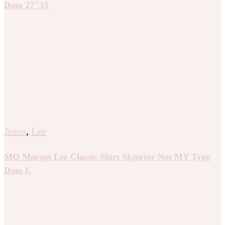
Dam 27″33
Jeans
,
Lee
MQ Marqet Lee Classic Shirt Skjortor Not MY Type
Dam L