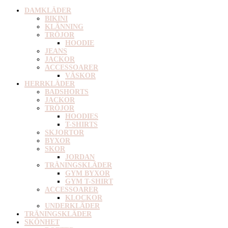
DAMKLÄDER
BIKINI
KLÄNNING
TRÖJOR
HOODIE
JEANS
JACKOR
ACCESSOARER
VÄSKOR
HERRKLÄDER
BADSHORTS
JACKOR
TRÖJOR
HOODIES
T-SHIRTS
SKJORTOR
BYXOR
SKOR
JORDAN
TRÄNINGSKLÄDER
GYM BYXOR
GYM T-SHIRT
ACCESSOARER
KLOCKOR
UNDERKLÄDER
TRÄNINGSKLÄDER
SKÖNHET