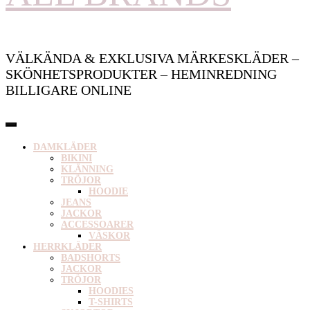
VÄLKÄNDA & EXKLUSIVA MÄRKESKLÄDER –
SKÖNHETSPRODUKTER – HEMINREDNING
BILLIGARE ONLINE
DAMKLÄDER
BIKINI
KLÄNNING
TRÖJOR
HOODIE
JEANS
JACKOR
ACCESSOARER
VÄSKOR
HERRKLÄDER
BADSHORTS
JACKOR
TRÖJOR
HOODIES
T-SHIRTS