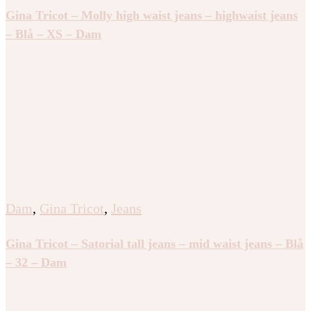
Gina Tricot – Molly high waist jeans – highwaist jeans
– Blå – XS – Dam
Dam
,
Gina Tricot
,
Jeans
Gina Tricot – Satorial tall jeans – mid waist jeans – Blå
– 32 – Dam