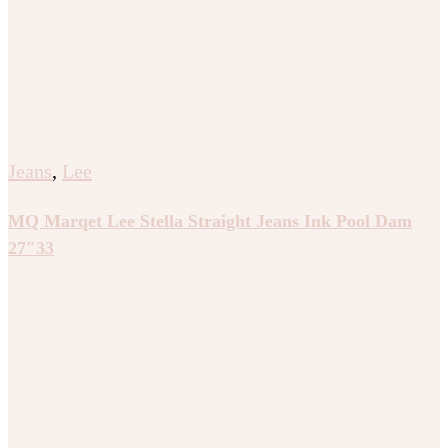
Jeans
,
Lee
MQ Marqet Lee Stella Straight Jeans Ink Pool Dam
27″33