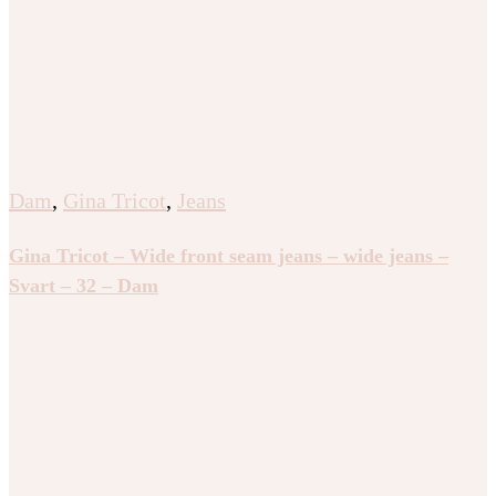
Dam
,
Gina Tricot
,
Jeans
Gina Tricot – Wide front seam jeans – wide jeans –
Svart – 32 – Dam