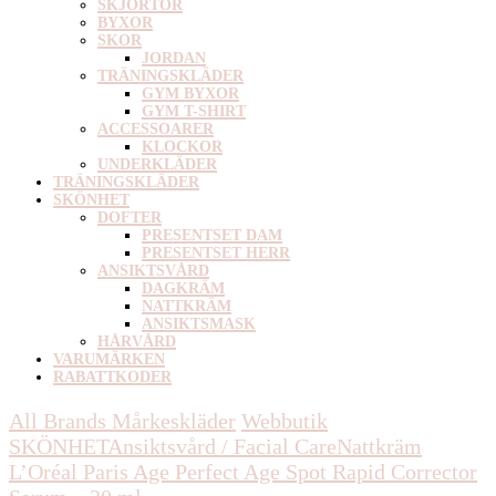
SKJORTOR
BYXOR
SKOR
JORDAN
TRÄNINGSKLÄDER
GYM BYXOR
GYM T-SHIRT
ACCESSOARER
KLOCKOR
UNDERKLÄDER
TRÄNINGSKLÄDER
SKÖNHET
DOFTER
PRESENTSET DAM
PRESENTSET HERR
ANSIKTSVÅRD
DAGKRÄM
NATTKRÄM
ANSIKTSMASK
HÅRVÅRD
VARUMÄRKEN
RABATTKODER
All Brands Mårkeskläder
Webbutik
SKÖNHET
Ansiktsvård / Facial Care
Nattkräm
L’Oréal Paris Age Perfect Age Spot Rapid Corrector