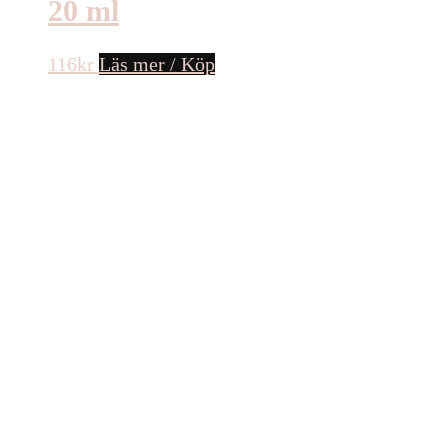
20 ml
116
kr
Läs mer / Köp