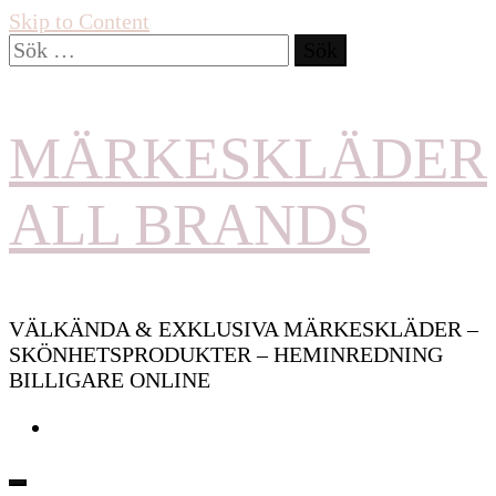
Skip to Content
Sök
efter:
MÄRKESKLÄDER
ALL BRANDS
VÄLKÄNDA & EXKLUSIVA MÄRKESKLÄDER –
SKÖNHETSPRODUKTER – HEMINREDNING
BILLIGARE ONLINE