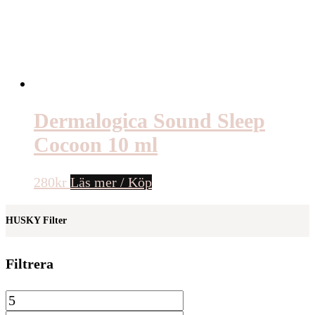
Dermalogica Sound Sleep
Cocoon 10 ml
280
kr
Läs mer / Köp
HUSKY Filter
Filtrera