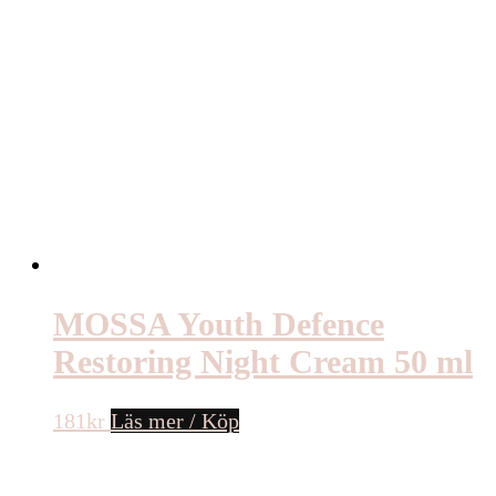
MOSSA Youth Defence
Restoring Night Cream 50 ml
181
kr
Läs mer / Köp