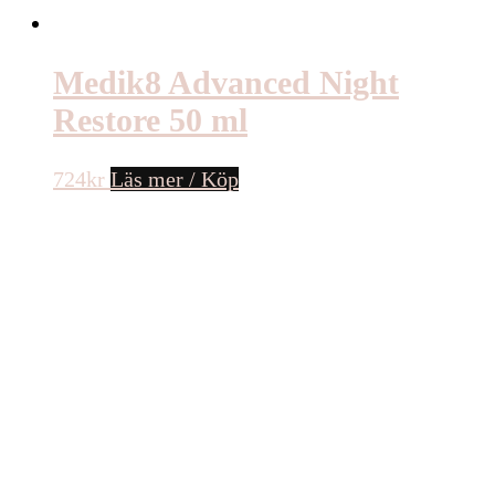
Medik8 Advanced Night
Restore 50 ml
724
kr
Läs mer / Köp