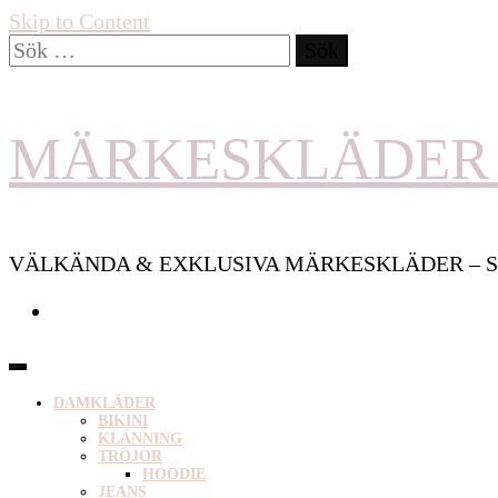
Skip to Content
Sök
efter:
MÄRKESKLÄDER 
VÄLKÄNDA & EXKLUSIVA MÄRKESKLÄDER – S
DAMKLÄDER
BIKINI
KLÄNNING
TRÖJOR
HOODIE
JEANS