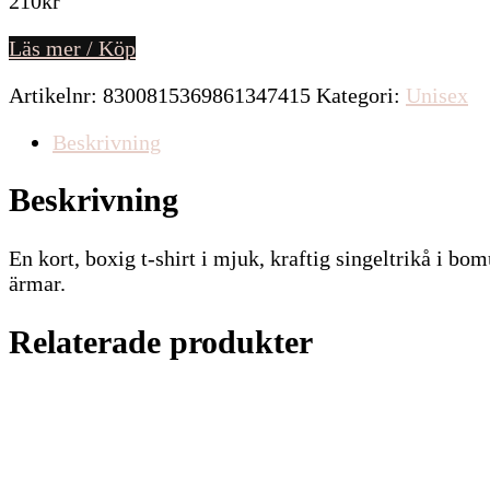
210
kr
Läs mer / Köp
Artikelnr:
8300815369861347415
Kategori:
Unisex
Beskrivning
Beskrivning
En kort, boxig t-shirt i mjuk, kraftig singeltrikå i bo
ärmar.
Relaterade produkter