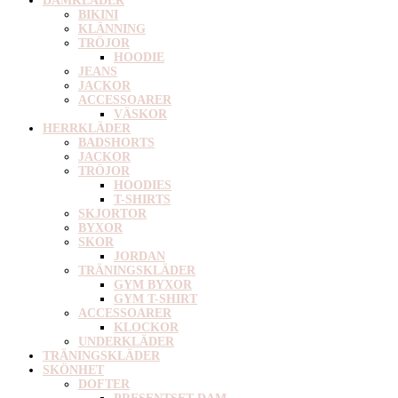
DAMKLÄDER
BIKINI
KLÄNNING
TRÖJOR
HOODIE
JEANS
JACKOR
ACCESSOARER
VÄSKOR
HERRKLÄDER
BADSHORTS
JACKOR
TRÖJOR
HOODIES
T-SHIRTS
SKJORTOR
BYXOR
SKOR
JORDAN
TRÄNINGSKLÄDER
GYM BYXOR
GYM T-SHIRT
ACCESSOARER
KLOCKOR
UNDERKLÄDER
TRÄNINGSKLÄDER
SKÖNHET
DOFTER