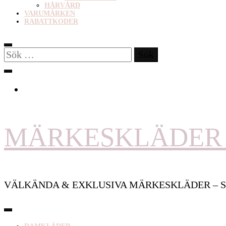
HÅRVÅRD
VARUMÄRKEN
RABATTKODER
Sök
efter:
MÄRKESKLÄDER 
VÄLKÄNDA & EXKLUSIVA MÄRKESKLÄDER – S