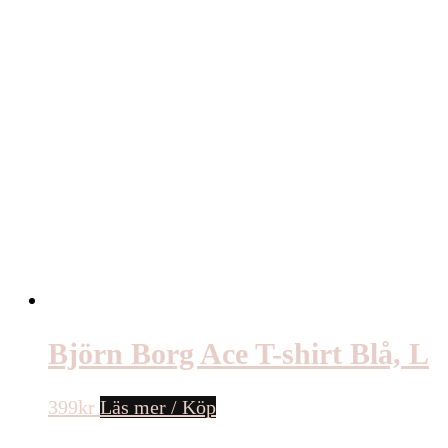
Björn Borg Ace T-shirt Blå, L
399
kr
Läs mer / Köp