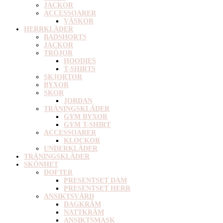
JACKOR
ACCESSOARER
VÄSKOR
HERRKLÄDER
BADSHORTS
JACKOR
TRÖJOR
HOODIES
T-SHIRTS
SKJORTOR
BYXOR
SKOR
JORDAN
TRÄNINGSKLÄDER
GYM BYXOR
GYM T-SHIRT
ACCESSOARER
KLOCKOR
UNDERKLÄDER
TRÄNINGSKLÄDER
SKÖNHET
DOFTER
PRESENTSET DAM
PRESENTSET HERR
ANSIKTSVÅRD
DAGKRÄM
NATTKRÄM
ANSIKTSMASK