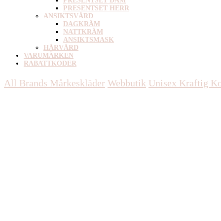
PRESENTSET DAM
PRESENTSET HERR
ANSIKTSVÅRD
DAGKRÄM
NATTKRÄM
ANSIKTSMASK
HÅRVÅRD
VARUMÄRKEN
RABATTKODER
All Brands Mårkeskläder
Webbutik
Unisex
Kraftig Ko