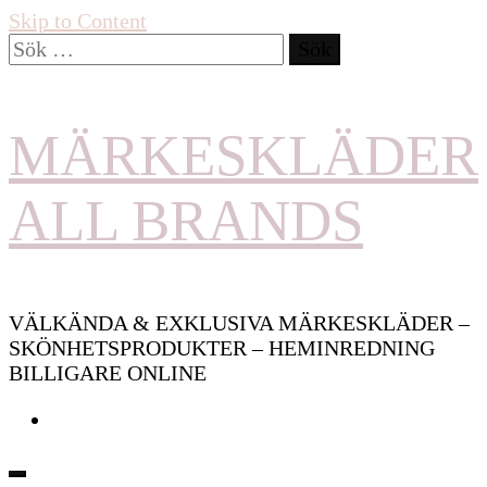
Skip to Content
Sök
efter:
MÄRKESKLÄDER
ALL BRANDS
VÄLKÄNDA & EXKLUSIVA MÄRKESKLÄDER –
SKÖNHETSPRODUKTER – HEMINREDNING
BILLIGARE ONLINE