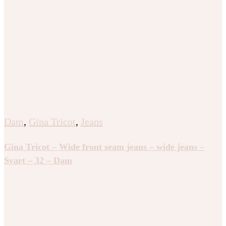
Dam
,
Gina Tricot
,
Jeans
Gina Tricot – Wide front seam jeans – wide jeans –
Svart – 32 – Dam