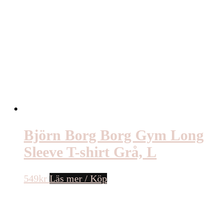
Björn Borg Borg Gym Long
Sleeve T-shirt Grå, L
549
kr
Läs mer / Köp