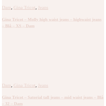
Dam
,
Gina Tricot
,
Jeans
Gina Tricot – Molly high waist jeans – highwaist jeans
– Blå – XS – Dam
Dam
,
Gina Tricot
,
Jeans
Gina Tricot – Satorial tall jeans – mid waist jeans – Blå
– 32 – Dam