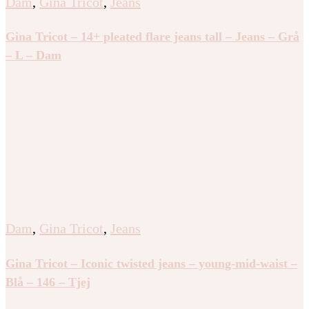
Dam
,
Gina Tricot
,
Jeans
Gina Tricot – 14+ pleated flare jeans tall – Jeans – Grå
– L – Dam
Dam
,
Gina Tricot
,
Jeans
Gina Tricot – Iconic twisted jeans – young-mid-waist –
Blå – 146 – Tjej