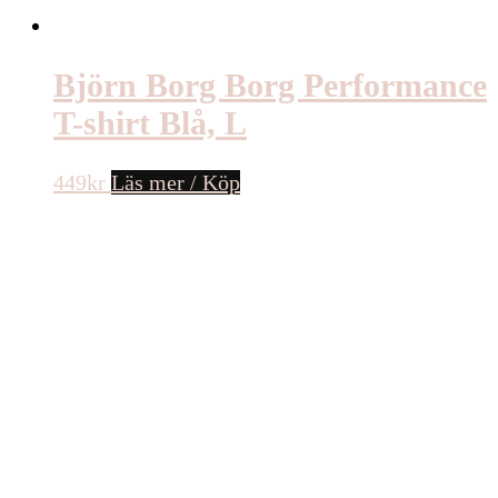
Björn Borg Borg Performance
T-shirt Blå, L
449
kr
Läs mer / Köp