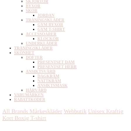
SKJORTOR
BYXOR
SKOR
JORDAN
TRÄNINGSKLÄDER
GYM BYXOR
GYM T-SHIRT
ACCESSOARER
KLOCKOR
UNDERKLÄDER
TRÄNINGSKLÄDER
SKÖNHET
DOFTER
PRESENTSET DAM
PRESENTSET HERR
ANSIKTSVÅRD
DAGKRÄM
NATTKRÄM
ANSIKTSMASK
HÅRVÅRD
VARUMÄRKEN
RABATTKODER
All Brands Mårkeskläder
Webbutik
Unisex
Kraftig
Kort Boxig T-shirt