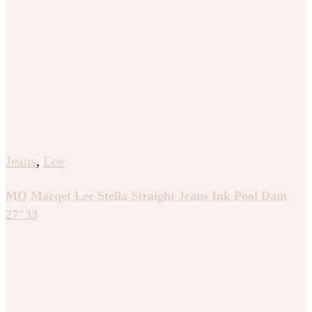
Jeans
,
Lee
MQ Marqet Lee Stella Straight Jeans Ink Pool Dam
27″33