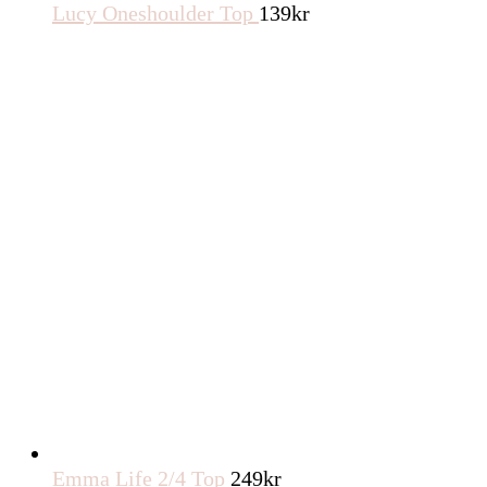
Lucy Oneshoulder Top
139
kr
Emma Life 2/4 Top
249
kr