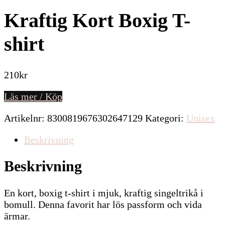
Kraftig Kort Boxig T-
shirt
210
kr
Läs mer / Köp
Artikelnr:
8300819676302647129
Kategori:
Unisex
Beskrivning
Beskrivning
En kort, boxig t-shirt i mjuk, kraftig singeltrikå i
bomull. Denna favorit har lös passform och vida
ärmar.