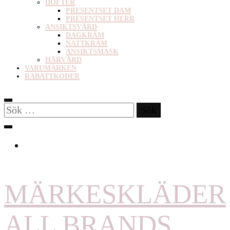
DOFTER
PRESENTSET DAM
PRESENTSET HERR
ANSIKTSVÅRD
DAGKRÄM
NATTKRÄM
ANSIKTSMASK
HÅRVÅRD
VARUMÄRKEN
RABATTKODER
Sök
efter:
MÄRKESKLÄDER
ALL BRANDS