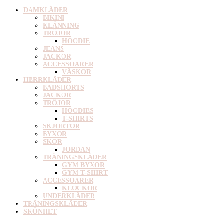
DAMKLÄDER
BIKINI
KLÄNNING
TRÖJOR
HOODIE
JEANS
JACKOR
ACCESSOARER
VÄSKOR
HERRKLÄDER
BADSHORTS
JACKOR
TRÖJOR
HOODIES
T-SHIRTS
SKJORTOR
BYXOR
SKOR
JORDAN
TRÄNINGSKLÄDER
GYM BYXOR
GYM T-SHIRT
ACCESSOARER
KLOCKOR
UNDERKLÄDER
TRÄNINGSKLÄDER
SKÖNHET