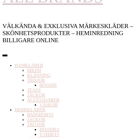
VÄLKÄNDA & EXKLUSIVA MÄRKESKLÄDER –
SKÖNHETSPRODUKTER – HEMINREDNING
BILLIGARE ONLINE
DAMKLÄDER
BIKINI
KLÄNNING
TRÖJOR
HOODIE
JEANS
JACKOR
ACCESSOARER
VÄSKOR
HERRKLÄDER
BADSHORTS
JACKOR
TRÖJOR
HOODIES
T-SHIRTS