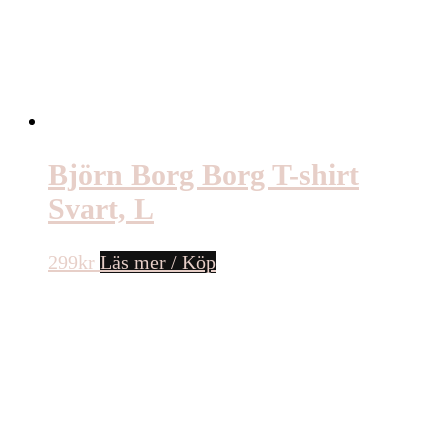
Björn Borg Borg T-shirt
Svart, L
299
kr
Läs mer / Köp