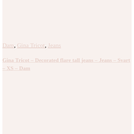
Dam
,
Gina Tricot
,
Jeans
Gina Tricot – Decorated flare tall jeans – Jeans – Svart
– XS – Dam