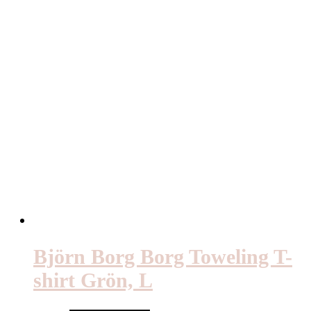
Björn Borg Borg Toweling T-
shirt Grön, L