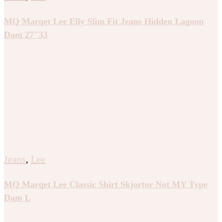
MQ Marqet Lee Elly Slim Fit Jeans Hidden Lagoon
Dam 27″33
Jeans
,
Lee
MQ Marqet Lee Classic Shirt Skjortor Not MY Type
Dam L